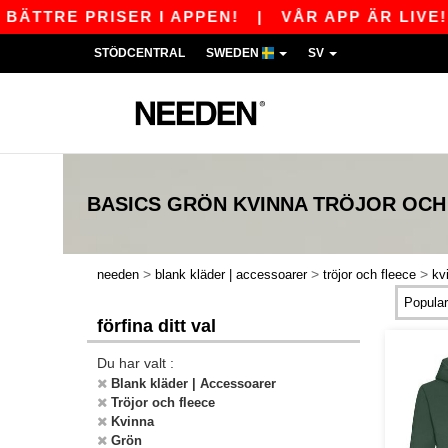
TRE PRISER I APPEN!
|
VÅR APP ÄR LIVE! FÅ
STÖDCENTRAL
SWEDEN
SV
BASICS
GRÖN KVINNA TRÖJOR OCH
>
>
>
needen
blank kläder | accessoarer
tröjor och fleece
kv
förfina ditt val
Du har valt :
Blank kläder | Accessoarer
Tröjor och fleece
Kvinna
Grön