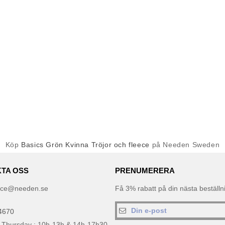
Köp
Basics Grön Kvinna Tröjor och fleece
på Needen Sweden
TA OSS
PRENUMERERA
ice@needen.se
Få 3% rabatt på din nästa beställ
4670
 Thursday : 10h-13h & 14h-17h30