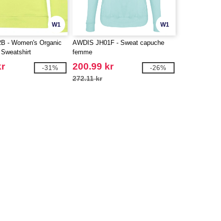
W1
W1
 - Women's Organic
AWDIS JH01F - Sweat capuche
Sweatshirt
femme
kr
200.99 kr
-31%
-26%
272.11 kr