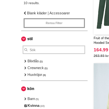
10 results.
Blank kläder | Accessoarer
Rensa Filter
Fruit of t
stil
Hooded Sw
164.99
263.93 kr
Blixtlås
(1)
Crewneck
(1)
Huvtröjor
(3)
kön
Barn
(5)
Kvinna
(10)