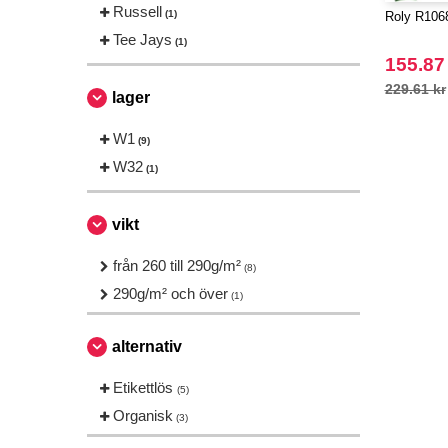
Russell
(1)
Roly R1068
Tee Jays
(1)
155.87
229.61 kr
lager
W1
(9)
W32
(1)
vikt
från 260 till 290g/m²
(8)
290g/m² och över
(1)
alternativ
Etikettlös
(5)
Organisk
(3)