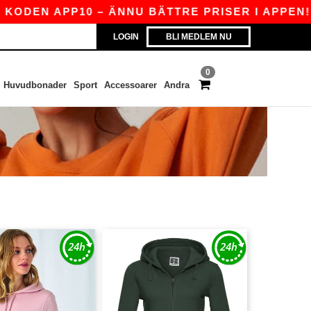
DEN APP10 – ÄNNU BÄTTRE PRISER I APPEN!
LOGIN
BLI MEDLEM NU
0
Huvudbonader
Sport
Accessoarer
Andra