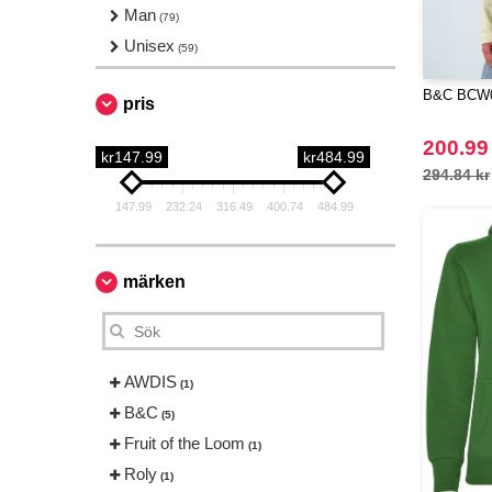
Man
(79)
Unisex
(59)
B&C BCW0
pris
200.99
kr147.99
kr484.99
294.84 kr
147.99
232.24
316.49
400.74
484.99
märken
AWDIS
(1)
B&C
(5)
Fruit of the Loom
(1)
Roly
(1)