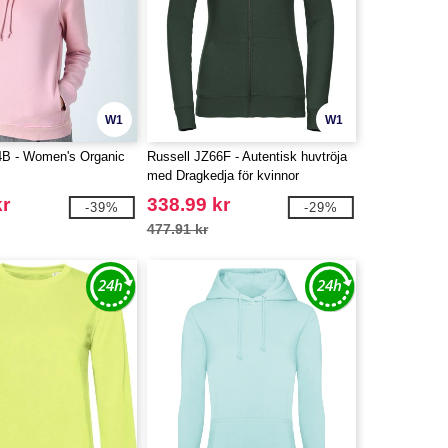
W1
W1
 - Women's Organic
Russell JZ66F - Autentisk huvtröja
med Dragkedja för kvinnor
kr
338.99 kr
-39%
-29%
477.91 kr