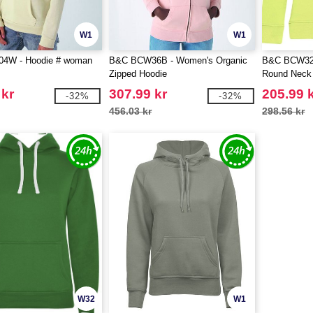
W1
W1
4W - Hoodie # woman
B&C BCW36B - Women's Organic
B&C BCW32B
Zipped Hoodie
Round Neck 
 kr
307.99 kr
205.99 
-32%
-32%
456.03 kr
298.56 kr
W32
W1