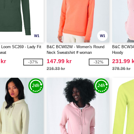
W1
W1
he Loom SC269 - Lady Fit
B&C BCW02W - Women's Round
B&C BCW34B
eat
Neck Sweatshirt # woman
Hoody
 kr
147.99 kr
231.99 
-37%
-32%
216.33 kr
378.36 kr