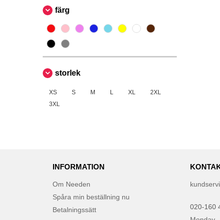
färg
storlek
XS
S
M
L
XL
2XL
3XL
INFORMATION
KONTAK
Om Needen
kundserv
Spåra min beställning nu
020-160 
Betalningssätt
Monday -