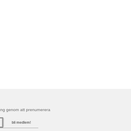
ning genom att prenumerera
bli medlem!