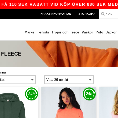
 110 SEK RABATT VID KÖP ÖVER 880 SEK MED KO
FRAKTINFORMATION
STORKÖP?
Märke
T-shirts
Tröjor och fleece
Väskor
Polo
Jackor
 FLEECE
inna