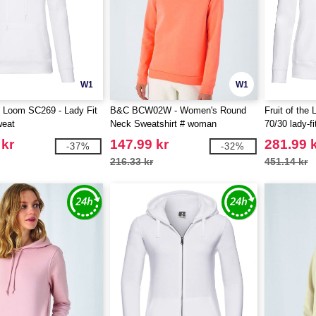
W1
W1
he Loom SC269 - Lady Fit
B&C BCW02W - Women's Round
Fruit of th
eat
Neck Sweatshirt # woman
70/30 lady-f
jacket
 kr
147.99 kr
281.99 
-37%
-32%
216.33 kr
451.14 kr