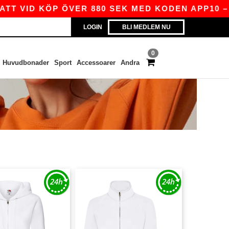
T VID KÖP ÖVER 880 SEK MED KODEN APP10 – ÄN
LOGIN
BLI MEDLEM NU
0
Huvudbonader
Sport
Accessoarer
Andra