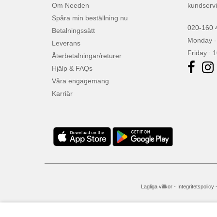
Om Needen
kundserv
Spåra min beställning nu
020-160 
Betalningssätt
Monday -
Leverans
Friday : 
Återbetalningar/returer
Hjälp & FAQs
Våra engagemang
Karriär
Lagliga villkor
-
Integritetspolicy