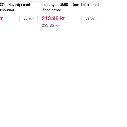
301 - Huvtröja med
Tee Jays TJ590 - Dam T-shirt med
r kvinnor
långa ärmar
kr
213.99 kr
-20%
-16%
255.85 kr