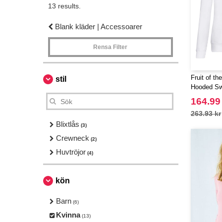
13 results.
Blank kläder | Accessoarer
Rensa Filter
Fruit of t
stil
Hooded Sw
164.99
263.93 kr
Blixtlås
(3)
Crewneck
(2)
Huvtröjor
(4)
kön
Barn
(6)
Kvinna
(13)