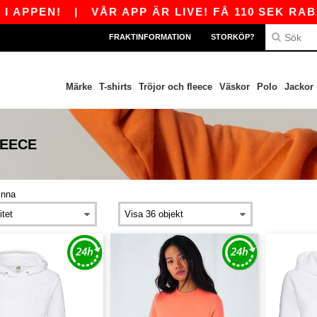
PPEN!
|
VÅR APP ÄR LIVE! FÅ 110 SEK RABAT
FRAKTINFORMATION
STORKÖP?
Märke
T-shirts
Tröjor och fleece
Väskor
Polo
Jackor
LEECE
inna