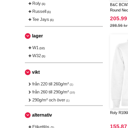
Roly
(1)
B&C BCW3
Round Nec
Russell
(1)
205.99
Tee Jays
(1)
298.56 kr
lager
W1
(12)
W32
(1)
vikt
från 220 till 260g/m²
(1)
från 260 till 290g/m²
(10)
290g/m² och över
(1)
Roly R1068
alternativ
155.87
Etikettlös
(5)