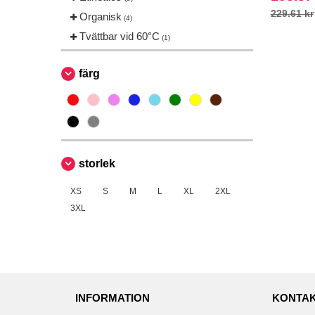
229.61 kr
Organisk
(4)
Tvättbar vid 60°C
(1)
färg
storlek
XS
S
M
L
XL
2XL
3XL
INFORMATION
KONTAK