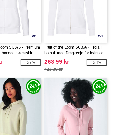
W1
W1
e Loom SC375 - Premium
Fruit of the Loom SC366 - Tröja i
it hooded sweatshirt
bomull med Dragkedja för kvinnor
kr
263.99 kr
-37%
-38%
423.30 kr