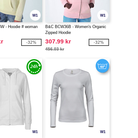
W1
W1
 - Hoodie # woman
B&C BCW36B - Women's Organic
Zipped Hoodie
kr
307.99 kr
-32%
-32%
456.03 kr
W1
W1