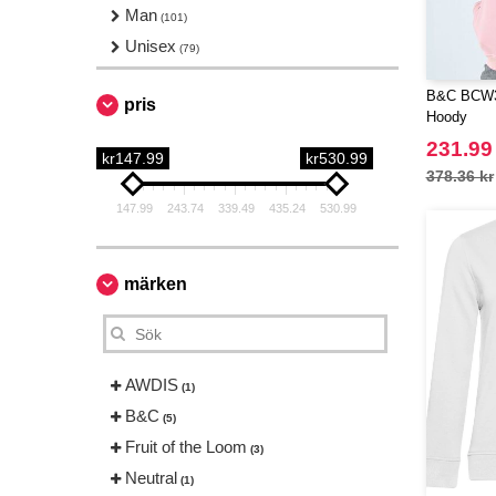
Man
(101)
Unisex
(79)
B&C BCW3
pris
Hoody
231.99
kr147.99
kr530.99
378.36 kr
147.99
243.74
339.49
435.24
530.99
märken
AWDIS
(1)
B&C
(5)
Fruit of the Loom
(3)
Neutral
(1)