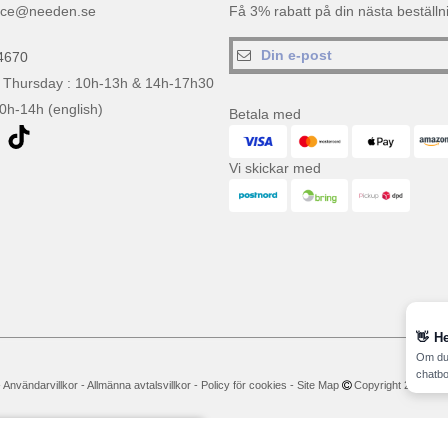
ice@needen.se
Få 3% rabatt på din nästa beställ
4670
 Thursday : 10h-13h & 14h-17h30
10h-14h (english)
Betala med
Vi skickar med
👋
He
Om du 
chatbo
-
Användarvillkor
-
Allmänna avtalsvillkor
-
Policy för cookies
-
Site Map
Copyright 2026 neede