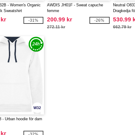
2B - Women's Organic
AWDIS JH01F - Sweat capuche
Neutral O83
k Sweatshirt
femme
Dragkedja fö
 kr
200.99 kr
530.99 
-31%
-26%
272.11 kr
662.79 kr
W32
 - Urban hoodie för dam
 kr
-32%