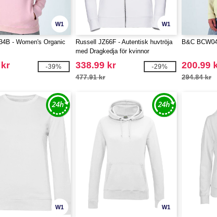
W1
W1
4B - Women's Organic
Russell JZ66F - Autentisk huvtröja
B&C BCW04W
med Dragkedja för kvinnor
 kr
338.99 kr
200.99 
-39%
-29%
477.91 kr
294.84 kr
W1
W1