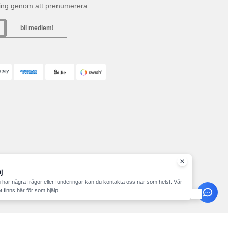
ning genom att prenumerera
bli medlem!
j
har några frågor eller funderingar kan du kontakta oss när som helst. Vår
t finns här för som hjälp.
n.se - Alla rättigheter förbehållna