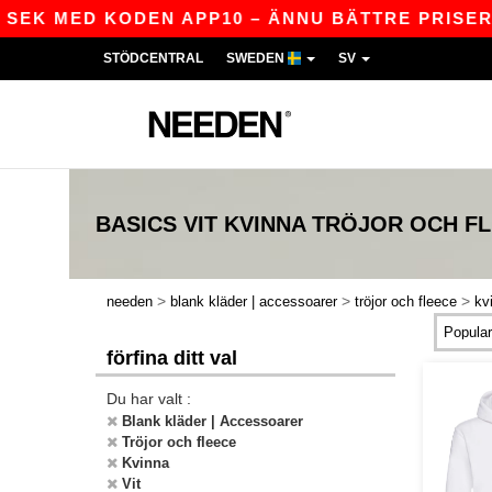
EK MED KODEN APP10 – ÄNNU BÄTTRE PRISER I A
STÖDCENTRAL
SWEDEN
SV
BASICS
VIT KVINNA TRÖJOR OCH F
>
>
>
needen
blank kläder | accessoarer
tröjor och fleece
kv
förfina ditt val
Du har valt :
Blank kläder | Accessoarer
Tröjor och fleece
Kvinna
Vit