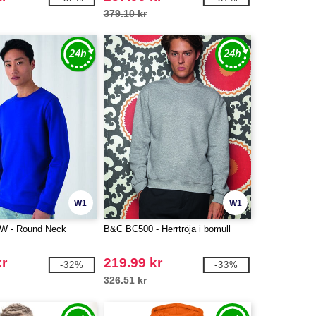
379.10 kr
W1
W1
 - Round Neck
B&C BC500 - Herrtröja i bomull
kr
219.99 kr
-32%
-33%
326.51 kr