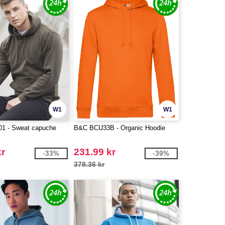
W1
W1
1 - Sweat capuche
B&C BCU33B - Organic Hoodie
kr
231.99 kr
-33%
-39%
378.36 kr