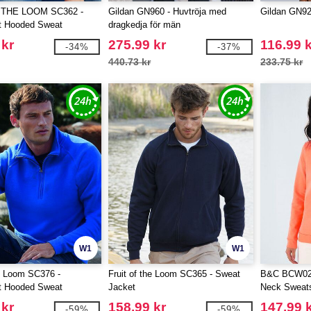
 THE LOOM SC362 -
Gildan GN960 - Huvtröja med
Gildan GN920
ht Hooded Sweat
dragkedja för män
 kr
275.99 kr
116.99 
-34%
-37%
440.73 kr
233.75 kr
W1
W1
he Loom SC376 -
Fruit of the Loom SC365 - Sweat
B&C BCW02
ht Hooded Sweat
Jacket
Neck Sweats
 kr
158.99 kr
147.99 
-59%
-59%