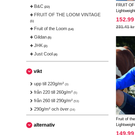
FRUIT OF
B&C
(22)
Lightweig
FRUIT OF THE LOOM VINTAGE
152.99
(1)
231.41 kr
Fruit of the Loom
(14)
Gildan
(5)
JHK
(2)
Just Cool
(4)
Neutral
(5)
Russell
vikt
(9)
Russell Collection
(3)
upp till 220g/m²
(3)
Spiro
(1)
från 220 till 260g/m²
(5)
Starworld
(4)
från 260 till 290g/m²
(53)
Tee Jays
(8)
290g/m² och över
(24)
Fruit of t
alternativ
Lightweig
149.99