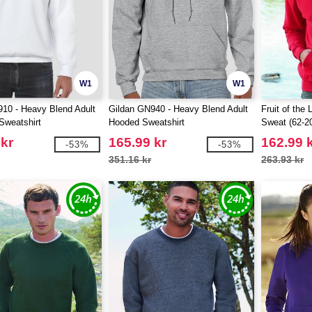
W1
W1
10 - Heavy Blend Adult
Gildan GN940 - Heavy Blend Adult
Fruit of th
Sweatshirt
Hooded Sweatshirt
Sweat (62-2
 kr
165.99 kr
162.99 
-53%
-53%
351.16 kr
263.93 kr