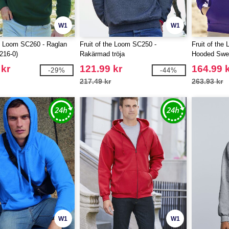
W1
W1
he Loom SC260 - Raglan
Fruit of the Loom SC250 -
Fruit of the
216-0)
Rakärmad tröja
Hooded Swe
 kr
121.99 kr
164.99 
-29%
-44%
217.49 kr
263.93 kr
W1
W1