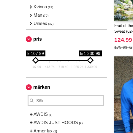
Kvinna
(19)
Man
(70)
Unisex
(37)
Fruit of t
Sweat (62-
pris
124.99
175.63 kr
kr107.99
kr1 330.99
107.99
413.74
719.49
1 025.24
1 330.99
märken
AWDIS
(8)
AWDIS JUST HOODS
(2)
Armor lux
(1)