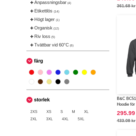
Anpassningsbar
(4)
361.68 kr
Etikettlös
(14)
Högt lager
(1)
Organisk
(12)
Riv loss
(5)
Tvättbar vid 60°C
(6)
färg
B&C BC510
storlek
Hoodie för
2XS
XS
S
M
XL
295.99
2XL
3XL
4XL
5XL
433.08 kr