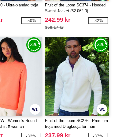
 - Ultra-blandad tröja
Fruit of the Loom SC374 - Hooded
Sweat Jacket (62-062-0)
kr
242.99 kr
-50%
-32%
358.17 kr
W1
W1
W - Women's Round
Fruit of the Loom SC276 - Premium
hirt # woman
tröja med Dragkedja för män
kr
237.99 kr
-32%
-37%