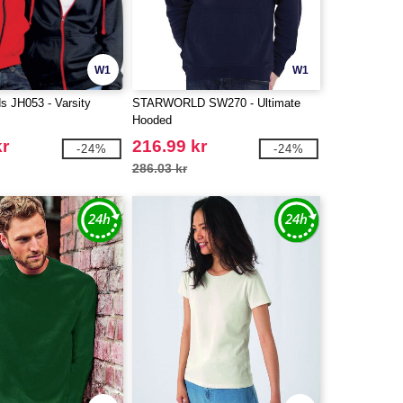
W1
W1
 JH053 - Varsity
STARWORLD SW270 - Ultimate
Hooded
kr
216.99 kr
-24%
-24%
286.03 kr