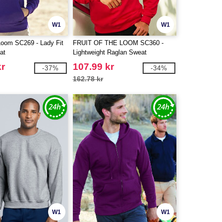
W1
W1
 Loom SC269 - Lady Fit
FRUIT OF THE LOOM SC360 -
at
Lightweight Raglan Sweat
kr
107.99 kr
-37%
-34%
162.78 kr
W1
W1