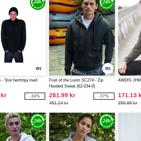
W1
W1
- Stor herrtröja med
Fruit of the Loom SC274 - Zip
AWDIS JH00
Hooded Sweat (62-034-0)
 kr
281.99 kr
171.13 
-34%
-37%
451.14 kr
255.85 kr