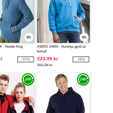
W1
W1
 - Hoodie King
AWDIS JH003 - Huvtröja gjord av
bomull
kr
223.99 kr
-37%
-26%
302.28 kr