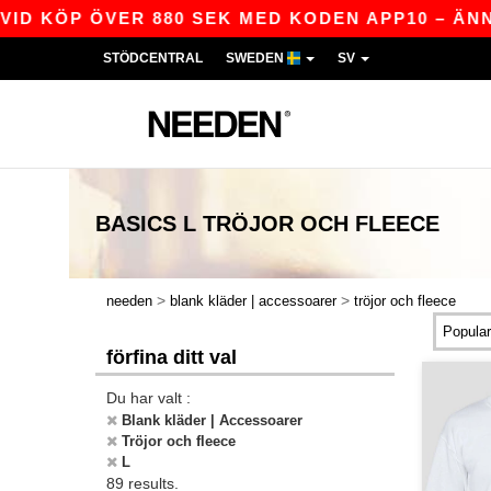
P ÖVER 880 SEK MED KODEN APP10 – ÄNNU BÄTTR
STÖDCENTRAL
SWEDEN
SV
BASICS
L TRÖJOR OCH FLEECE
>
>
needen
blank kläder | accessoarer
tröjor och fleece
förfina ditt val
Du har valt :
Blank kläder | Accessoarer
Tröjor och fleece
L
89 results.