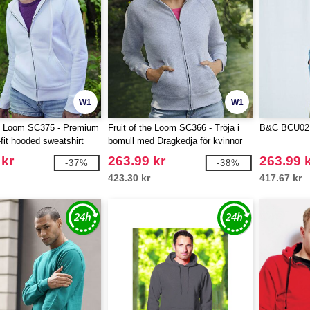
W1
W1
he Loom SC375 - Premium
Fruit of the Loom SC366 - Tröja i
B&C BCU02K
fit hooded sweatshirt
bomull med Dragkedja för kvinnor
 kr
263.99 kr
263.99 
-37%
-38%
423.30 kr
417.67 kr