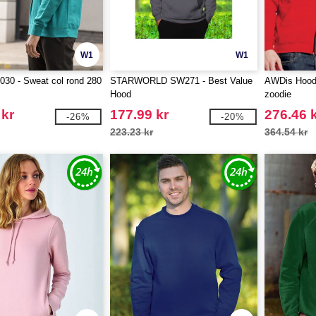
W1
W1
30 - Sweat col rond 280
STARWORLD SW271 - Best Value
AWDis Hoods
Hood
zoodie
 kr
177.99 kr
276.46 
-26%
-20%
223.23 kr
364.54 kr