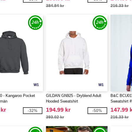
384.84 kr
216.33 kr
W1
W1
 - Kangaroo Pocket
GILDAN GN925 - Dryblend Adult
B&C BCU01W
 män
Hooded Sweatshirt
Sweatshirt #
 kr
194.99 kr
147.99 
-32%
-50%
393.02 kr
216.33 kr