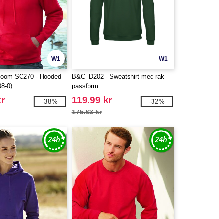
W1
W1
e Loom SC270 - Hooded
B&C ID202 - Sweatshirt med rak
08-0)
passform
kr
119.99 kr
-38%
-32%
175.63 kr