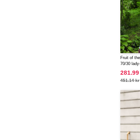
Fruit of t
70/30 lady-
jacket
281.99
451.14 kr