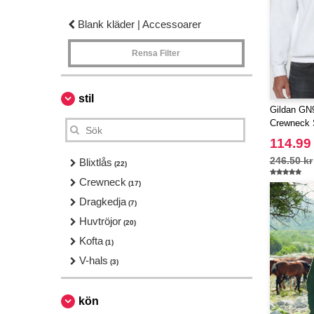
Blank kläder | Accessoarer
Rensa Filter
stil
Gildan GN9
Crewneck 
114.99
246.50 kr
Blixtlås
(22)
Crewneck
(17)
Dragkedja
(7)
Huvtröjor
(20)
Kofta
(1)
V-hals
(3)
kön