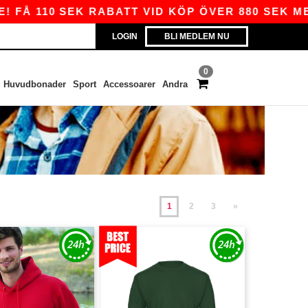
0 SEK RABATT VID KÖP ÖVER 880 SEK MED KODE
LOGIN
BLI MEDLEM NU
0
Huvudbonader
Sport
Accessoarer
Andra
1
2
3
»