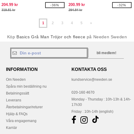
the Loom logo
204.99 kr
200.99 kr
-36%
-32%
319.81 kr
294.84 kr
1
2
3
4
5
»
Köp
Basics Grå Man Tröjor och fleece
på Needen Sweden
bli medlem!
INFORMATION
KONTAKTA OSS
Om Needen
kundservice@needen.se
Spåra min beställning nu
020-160 4670
Betalningssätt
Monday - Thursday : 10h-13h & 14h-
Leverans
17h30
Återbetalningar/returer
Friday : 10h-14h (english)
Hjälp & FAQs
Våra engagemang
Karriär