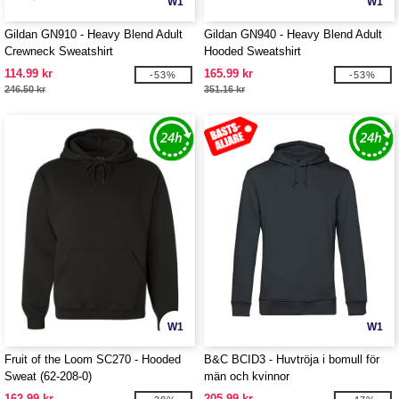
W1
W1
Gildan GN910 - Heavy Blend Adult
Gildan GN940 - Heavy Blend Adult
Crewneck Sweatshirt
Hooded Sweatshirt
114.99 kr
165.99 kr
-53%
-53%
246.50 kr
351.16 kr
W1
W1
Fruit of the Loom SC270 - Hooded
B&C BCID3 - Huvtröja i bomull för
Sweat (62-208-0)
män och kvinnor
162.99 kr
205.99 kr