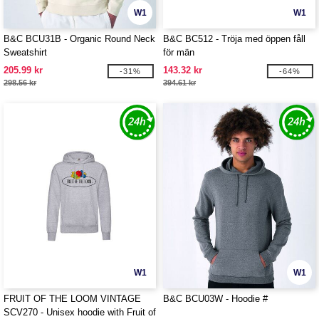
W1
W1
B&C BCU31B - Organic Round Neck
B&C BC512 - Tröja med öppen fåll
Sweatshirt
för män
205.99 kr
143.32 kr
-31%
-64%
298.56 kr
394.61 kr
W1
W1
FRUIT OF THE LOOM VINTAGE
B&C BCU03W - Hoodie #
SCV270 - Unisex hoodie with Fruit of