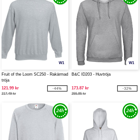
W1
W1
Fruit of the Loom SC250 - Rakärmad
B&C ID203 - Huvtröja
tröja
121.99 kr
173.87 kr
-44%
-32%
217.49 kr
255.85 kr