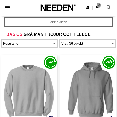
×
Needen-app
0
Hämta app
|
Bättre priser i appen!
Förfina ditt val
BASICS
GRÅ MAN TRÖJOR OCH FLEECE