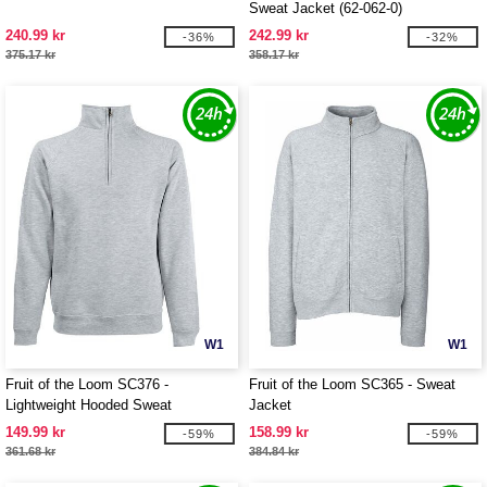
Sweat Jacket (62-062-0)
240.99 kr
242.99 kr
-36%
-32%
375.17 kr
358.17 kr
W1
W1
Fruit of the Loom SC376 -
Fruit of the Loom SC365 - Sweat
Lightweight Hooded Sweat
Jacket
149.99 kr
158.99 kr
-59%
-59%
361.68 kr
384.84 kr