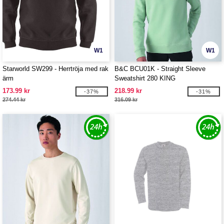
W1
W1
Starworld SW299 - Herrtröja med rak
B&C BCU01K - Straight Sleeve
ärm
Sweatshirt 280 KING
173.99 kr
218.99 kr
-37%
-31%
274.44 kr
316.09 kr