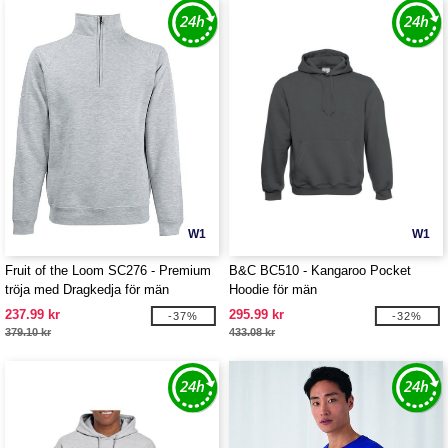
W1
W1
Fruit of the Loom SC276 - Premium
B&C BC510 - Kangaroo Pocket
tröja med Dragkedja för män
Hoodie för män
237.99 kr
295.99 kr
-37%
-32%
379.10 kr
433.08 kr