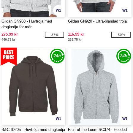
W1
W1
Gildan GN960 - Huvtröja med
Gildan GN920 - Ultra-blandad tröja
dragkedja för män
275.99 kr
116.99 kr
-37%
-50%
440.73 kr
233.75 kr
W1
W1
B&C ID205 - Huvtröja med dragkedja
Fruit of the Loom SC374 - Hooded