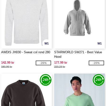
W1
W1
AWDIS JH030 - Sweat col rond 280
STARWORLD SW271 - Best Value
Hood
142.99 kr
177.99 kr
-26%
-20%
193.06 kr
223.23 kr