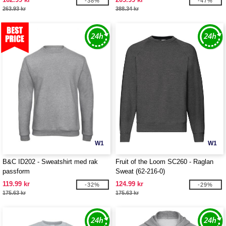
-38%
-47%
263.93 kr
388.34 kr
W1
W1
B&C ID202 - Sweatshirt med rak
Fruit of the Loom SC260 - Raglan
passform
Sweat (62-216-0)
119.99 kr
124.99 kr
-32%
-29%
175.63 kr
175.63 kr