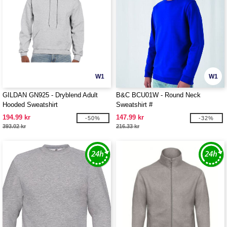
W1
W1
GILDAN GN925 - Dryblend Adult
B&C BCU01W - Round Neck
Hooded Sweatshirt
Sweatshirt #
194.99 kr
147.99 kr
-50%
-32%
393.02 kr
216.33 kr