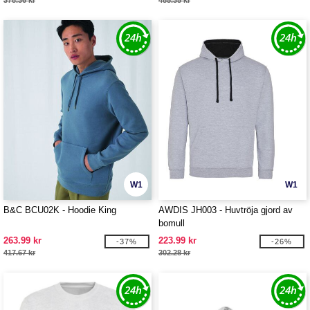
378.36 kr
485.35 kr
W1
W1
B&C BCU02K - Hoodie King
AWDIS JH003 - Huvtröja gjord av
bomull
263.99 kr
223.99 kr
-37%
-26%
417.67 kr
302.28 kr