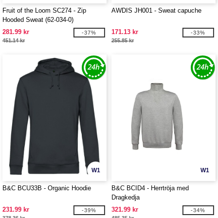
Fruit of the Loom SC274 - Zip
AWDIS JH001 - Sweat capuche
Hooded Sweat (62-034-0)
281.99 kr
171.13 kr
-37%
-33%
451.14 kr
255.85 kr
W1
W1
B&C BCU33B - Organic Hoodie
B&C BCID4 - Herrtröja med
Dragkedja
231.99 kr
321.99 kr
-39%
-34%