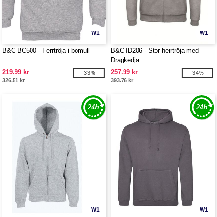
W1
W1
B&C BC500 - Herrtröja i bomull
B&C ID206 - Stor herrtröja med
Dragkedja
219.99 kr
257.99 kr
-33%
-34%
326.51 kr
393.76 kr
W1
W1