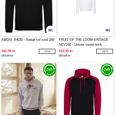
W1
W1
AWDIS JH030 - Sweat col rond 280
FRUIT OF THE LOOM VINTAGE
SCV260 - Unisex round neck
sweatshirt with Fruit of the Loom
142.99 kr
163.99 kr
-26%
-36%
logo
193.06 kr
254.68 kr