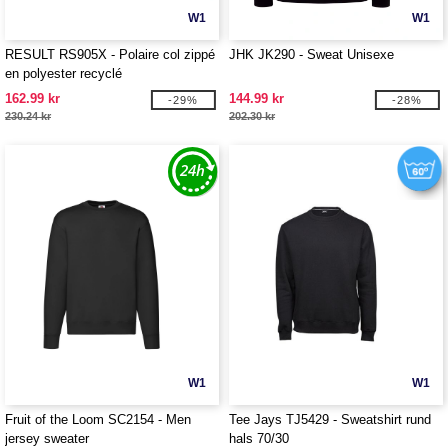
W1
W1
RESULT RS905X - Polaire col zippé
JHK JK290 - Sweat Unisexe
en polyester recyclé
162.99 kr
144.99 kr
-29%
-28%
230.24 kr
202.30 kr
W1
W1
Fruit of the Loom SC2154 - Men
Tee Jays TJ5429 - Sweatshirt rund
jersey sweater
hals 70/30