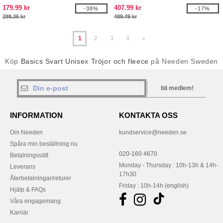
179.99 kr
407.99 kr
-38%
-17%
288.36 kr
489.49 kr
1
2
3
4
»
Köp
Basics Svart Unisex Tröjor och fleece
på Needen Sweden
bli medlem!
INFORMATION
KONTAKTA OSS
Om Needen
kundservice@needen.se
Spåra min beställning nu
020-160 4670
Betalningssätt
Monday - Thursday : 10h-13h & 14h-
Leverans
17h30
Återbetalningar/returer
Friday : 10h-14h (english)
Hjälp & FAQs
Våra engagemang
Karriär