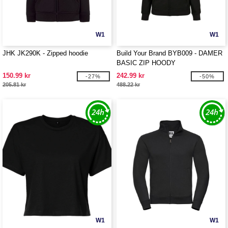
W1
W1
JHK JK290K - Zipped hoodie
Build Your Brand BYB009 - DAMER
BASIC ZIP HOODY
150.99 kr
242.99 kr
-27%
-50%
205.81 kr
488.22 kr
W1
W1