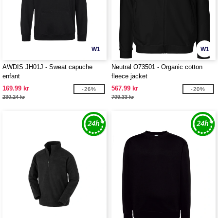
W1
W1
AWDIS JH01J - Sweat capuche
Neutral O73501 - Organic cotton
enfant
fleece jacket
169.99 kr
567.99 kr
-26%
-20%
230.24 kr
709.33 kr