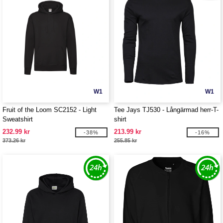
W1
W1
Fruit of the Loom SC2152 - Light
Tee Jays TJ530 - Långärmad herr-T-
Sweatshirt
shirt
232.99 kr
213.99 kr
-38%
-16%
373.26 kr
255.85 kr