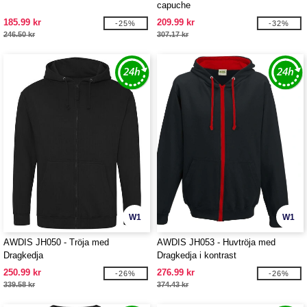
capuche
185.99 kr
209.99 kr
-25%
-32%
246.50 kr
307.17 kr
W1
W1
AWDIS JH050 - Tröja med
AWDIS JH053 - Huvtröja med
Dragkedja
Dragkedja i kontrast
250.99 kr
276.99 kr
-26%
-26%
339.58 kr
374.43 kr