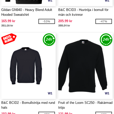
W1
W1
Gildan GN940 - Heavy Blend Adult
B&C BCID3 - Huvtröja i bomull för
Hooded Sweatshirt
män och kvinnor
165.99 kr
205.99 kr
-53%
-47%
351.16 kr
388.34 kr
W1
W1
B&C BCID2 - Bomullströja med rund
Fruit of the Loom SC250 - Rakärmad
hals
tröja
152.99 kr
121.99 kr