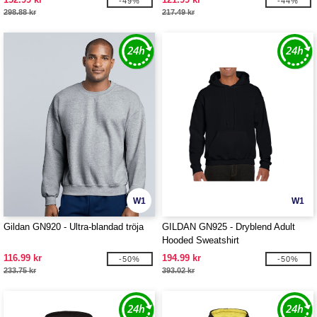
-49%
-44%
298.88 kr
217.49 kr
W1
W1
Gildan GN920 - Ultra-blandad tröja
GILDAN GN925 - Dryblend Adult
Hooded Sweatshirt
116.99 kr
194.99 kr
-50%
-50%
233.75 kr
393.02 kr