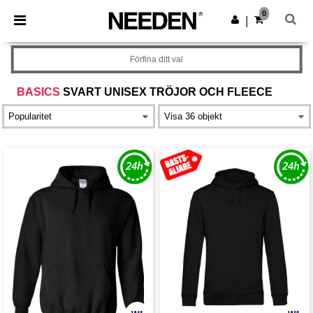
×
Needen-app
0
Hämta app
|
Bättre priser i appen!
Förfina ditt val
BASICS
SVART UNISEX TRÖJOR OCH FLEECE