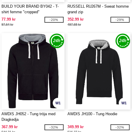
BUILD YOUR BRAND BY042 - T-
RUSSELL RU267M - Sweat homme
shirt femme "cropped"
grand zip
77.99 kr
352.99 kr
-20%
-29%
97.64 kr
497.68 kr
W1
W1
AWDIS JH052 - Tung tröja med
AWDIS JH100 - Tung Hoodie
Dragkedja
367.99 kr
349.99 kr
-32%
-32%