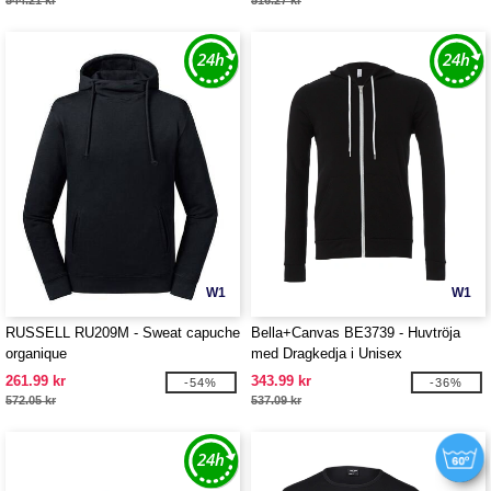
544.21 kr
516.27 kr
W1
W1
RUSSELL RU209M - Sweat capuche
Bella+Canvas BE3739 - Huvtröja
organique
med Dragkedja i Unisex
261.99 kr
343.99 kr
-54%
-36%
572.05 kr
537.09 kr