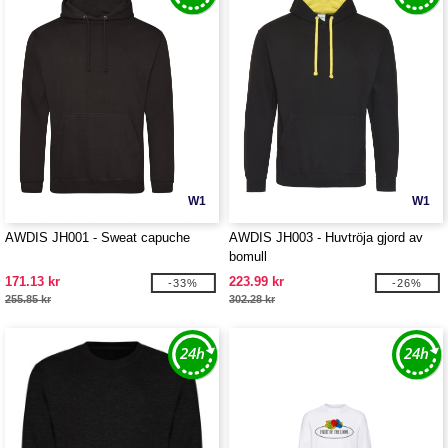
W1
W1
AWDIS JH001 - Sweat capuche
AWDIS JH003 - Huvtröja gjord av
bomull
171.13 kr
223.99 kr
-33%
-26%
255.85 kr
302.28 kr