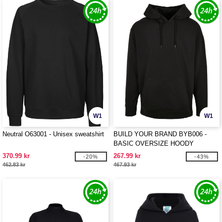
W1
W1
Neutral O63001 - Unisex sweatshirt
BUILD YOUR BRAND BYB006 -
BASIC OVERSIZE HOODY
370.99 kr
267.99 kr
-20%
-43%
462.83 kr
467.93 kr