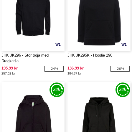
W1
W1
JHK JK296 - Stor tröja med
JHK JK295K - Hoodie 290
Dragkedja
195.99 kr
136.99 kr
-24%
-26%
257.02 kr
184.87 kr