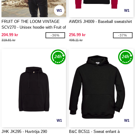
W1
W1
FRUIT OF THE LOOM VINTAGE
AWDIS JH009 - Baseball sweatshirt
SCV270 - Unisex hoodie with Fruit of
the Loom logo
204.99 kr
256.99 kr
-36%
-37%
319.81 kr
408.11 kr
W1
W1
JHK JK295 - Huvtröja 290
B&C BC511 - Sweat enfant à