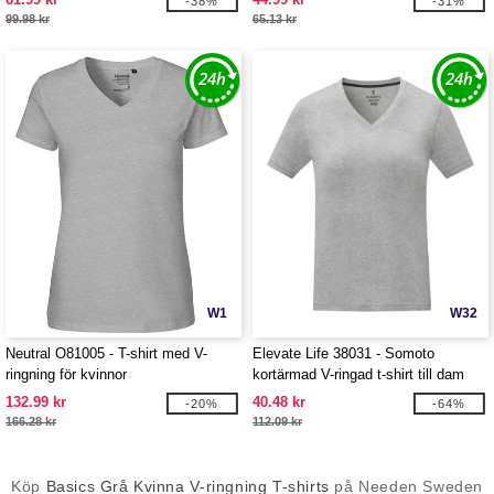
-38%
-31%
99.98 kr
65.13 kr
W1
W32
Neutral O81005 - T-shirt med V-
Elevate Life 38031 - Somoto
ringning för kvinnor
kortärmad V-ringad t-shirt till dam
132.99 kr
40.48 kr
-20%
-64%
166.28 kr
112.09 kr
Köp
Basics Grå Kvinna V-ringning T-shirts
på Needen Sweden