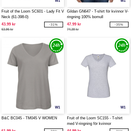
W1
W1
Fruit of the Loom SC601 - Lady Fit V
Gildan GN647 - T-shirt för kvinnor V-
Neck (61-398-0)
ringning 100% bomull
43.99 kr
47.99 kr
-31%
-35%
63.96 kr
74.38 kr
W1
W1
B&C BC045 - TM045 V WOMEN
Fruit of the Loom SC155 - T-shirt
med V-ringning för kvinnor
61.99 kr
44.99 kr