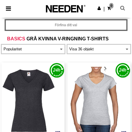
×
Needen-app
0
Hämta app
|
Bättre priser i appen!
Förfina ditt val
BASICS
GRÅ KVINNA V-RINGNING T-SHIRTS