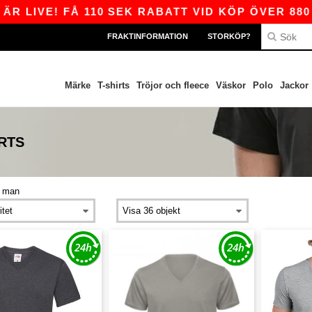
 LIVE! FÅ 110 SEK RABATT VID KÖP ÖVER 880 
FRAKTINFORMATION
STORKÖP?
Märke
T-shirts
Tröjor och fleece
Väskor
Polo
Jackor
RTS
>
man