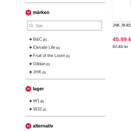
märken
JHK JK401 
45.99 k
B&C
(2)
57.91 kr
Elevate Life
(1)
Fruit of the Loom
(1)
Gildan
(1)
JHK
(1)
lager
W1
(5)
W32
(1)
alternativ