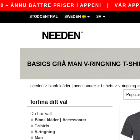
– ÄNNU BÄTTRE PRISER I APPEN!
|
VÅR APP ÄR
STÖDCENTRAL
SWEDEN
SV
BASICS
GRÅ MAN V-RINGNING T-SHI
>
>
>
needen
blank kläder | accessoarer
t-shirts
v-ringning
förfina ditt val
Du har valt :
Blank kläder | Accessoarer
T-shirts
V-ringning
Man