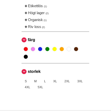
Etikettlös
(1)
Högt lager
(2)
Organisk
(1)
Riv loss
(2)
färg
storlek
S
M
L
XL
2XL
3XL
4XL
5XL