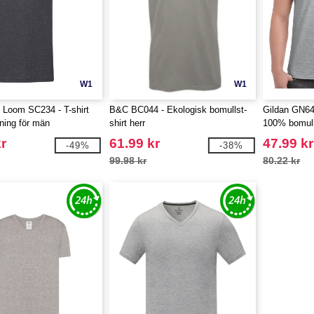
W1
W1
e Loom SC234 - T-shirt
B&C BC044 - Ekologisk bomullst-
Gildan GN646
ning för män
shirt herr
100% bomul
r
61.99 kr
47.99 kr
-49%
-38%
99.98 kr
80.22 kr