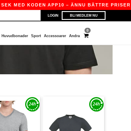
SEK MED KODEN APP10 – ÄNNU BÄTTRE PRISER I 
LOGIN
BLI MEDLEM NU
0
Huvudbonader
Sport
Accessoarer
Andra