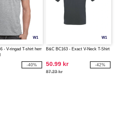
W1
W1
 - V-ringad T-shirt herr
B&C BC163 - Exact V-Neck T-Shirt
l
50.99 kr
-40%
-42%
87.23 kr