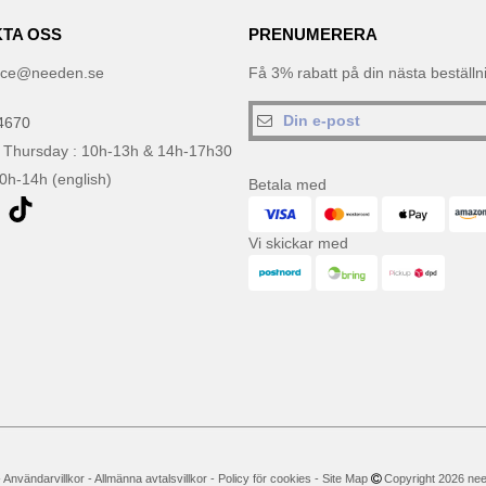
TA OSS
PRENUMERERA
ice@needen.se
Få 3% rabatt på din nästa beställ
4670
 Thursday : 10h-13h & 14h-17h30
10h-14h (english)
Betala med
Vi skickar med
-
Användarvillkor
-
Allmänna avtalsvillkor
-
Policy för cookies
-
Site Map
Copyright 2026 neede