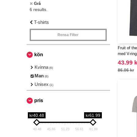
Grå
6 results.
T-shirts
Rensa Filter
Fruit of th
med V-ring
kön
43.99 k
Kvinna
(6)
86.06 kr
Man
(6)
Unisex
(1)
pris
kr40.48
kr61.99
40.48
45.86
51.23
56.61
61.99