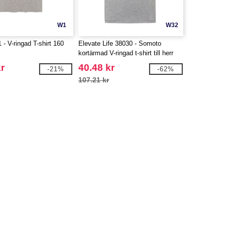
W1
W32
- V-ringad T-shirt 160
Elevate Life 38030 - Somoto
kortärmad V-ringad t-shirt till herr
r
40.48 kr
-21%
-62%
107.21 kr