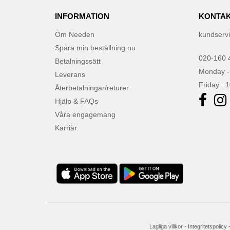
INFORMATION
KONTAK
Om Needen
kundserv
Spåra min beställning nu
020-160 
Betalningssätt
Monday -
Leverans
Friday : 
Återbetalningar/returer
Hjälp & FAQs
Våra engagemang
Karriär
Lagliga villkor
-
Integritetspolicy