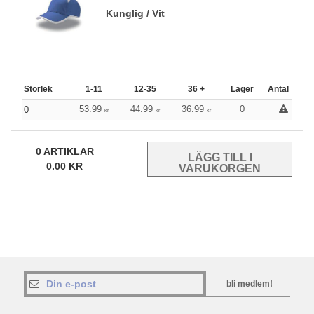
Kunglig / Vit
Storlek
1-11
12-35
36 +
Lager
Antal
53.99
44.99
36.99
0
0
kr
kr
kr
0
ARTIKLAR
0.00
KR
bli medlem!