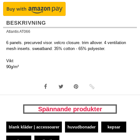
BESKRIVNING
Atlantis AT066
6 panels. precurved visor. velcro closure. trim allover. 4 ventilation
mesh inserts. sweatband: 35% cotton - 65% polyester.
Vikt
90g/m²
Spännande produkter
blank kläder | accessoarer
huvudbonader
kepsar