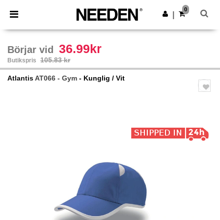
×
Needen-app
0
Hämta app
|
Bättre priser i appen!
36.99kr
Börjar vid
105.83 kr
Butikspris
Atlantis
AT066 - Gym
- Kunglig / Vit
Previous
Next