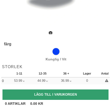
färg
Kunglig / Vit
STORLEK
1-11
12-35
36 +
Lager
Antal
53.99
44.99
36.99
0
0
kr
kr
kr
0
ARTIKLAR
0.00
KR