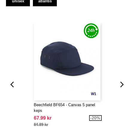
unisex
atlantis
W1
Beechfield BF654 - Canvas 5 panel
keps
67.99 kr
-20%
84.89 kr