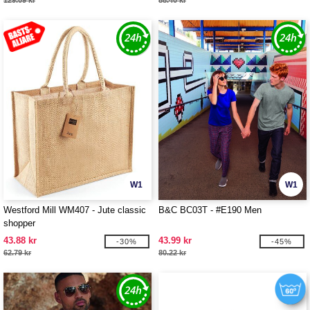
129.09 kr
88.40 kr
W1
W1
Westford Mill WM407 - Jute classic
B&C BC03T - #E190 Men
shopper
43.88 kr
43.99 kr
-30%
-45%
62.79 kr
80.22 kr