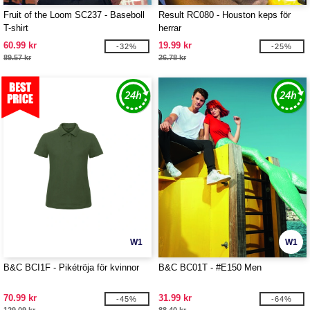
Fruit of the Loom SC237 - Baseboll
Result RC080 - Houston keps för
T-shirt
herrar
60.99 kr
19.99 kr
-32%
-25%
89.57 kr
26.78 kr
W1
W1
B&C BCI1F - Pikétröja för kvinnor
B&C BC01T - #E150 Men
70.99 kr
31.99 kr
-45%
-64%