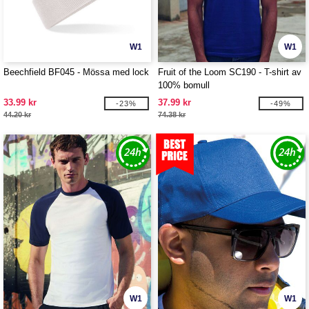
W1
W1
Beechfield BF045 - Mössa med lock
Fruit of the Loom SC190 - T-shirt av
100% bomull
33.99 kr
37.99 kr
-23%
-49%
44.20 kr
74.38 kr
W1
W1