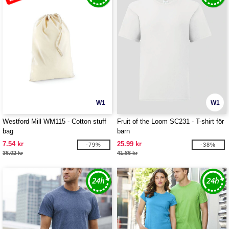
W1
W1
Westford Mill WM115 - Cotton stuff
Fruit of the Loom SC231 - T-shirt för
bag
barn
7.54 kr
25.99 kr
-79%
-38%
36.02 kr
41.86 kr