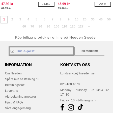
47.99 kr
43.99 kr
-24%
-31%
62.79 kr
63.96 kr
1
2
3
4
5
6
7
8
9
10
20
30
40
50
60
70
80
90
100
110
120
127
»
Köp billiga produkter online på Needen Sweden
bli medlem!
INFORMATION
KONTAKTA OSS
Om Needen
kundservice@needen.se
Spåra min beställning nu
020-160 4670
Betalningssätt
Monday - Thursday : 10h-13h & 14h-
Leverans
17h30
Återbetalningar/returer
Friday : 10h-14h (english)
Hjälp & FAQs
Våra engagemang