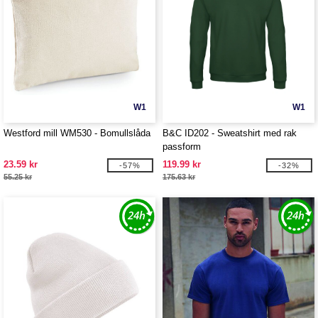
W1
W1
Westford mill WM530 - Bomullslåda
B&C ID202 - Sweatshirt med rak
passform
23.59 kr
119.99 kr
-57%
-32%
55.25 kr
175.63 kr