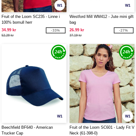
W1
W1
Fruit of the Loom SC235 - Linne i
Westford Mill WM412 - Jute mini gift
100% bomull herr
bag
34.99 kr
26.99 kr
-33%
-27%
52.28 kr
37.19 kr
W1
W1
Beechfield BF640 - American
Fruit of the Loom SC601 - Lady Fit V
Trucker Cap
Neck (61-398-0)