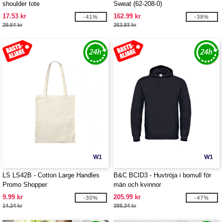
shoulder tote
Sweat (62-208-0)
17.53 kr
162.99 kr
-41%
-38%
29.64 kr
263.93 kr
W1
W1
LS LS42B - Cotton Large Handles
B&C BCID3 - Huvtröja i bomull för
Promo Shopper
män och kvinnor
9.99 kr
205.99 kr
-30%
-47%
14.24 kr
388.34 kr