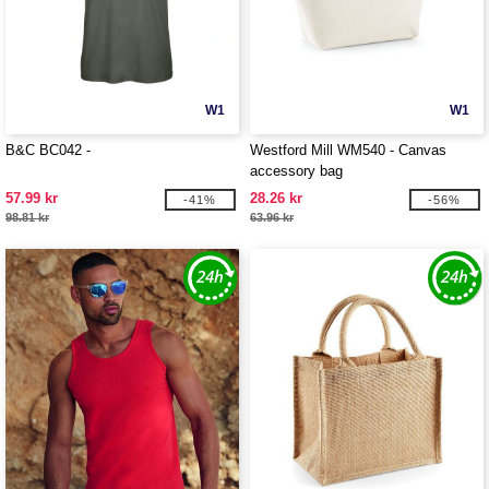
W1
W1
B&C BC042 -
Westford Mill WM540 - Canvas
accessory bag
57.99 kr
28.26 kr
-41%
-56%
98.81 kr
63.96 kr