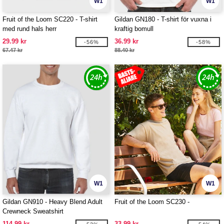
W1
W1
Fruit of the Loom SC220 - T-shirt
Gildan GN180 - T-shirt för vuxna i
med rund hals herr
kraftig bomull
29.99 kr
36.99 kr
-56%
-58%
67.47 kr
88.40 kr
W1
W1
Gildan GN910 - Heavy Blend Adult
Fruit of the Loom SC230 -
Crewneck Sweatshirt
114.99 kr
33.99 kr