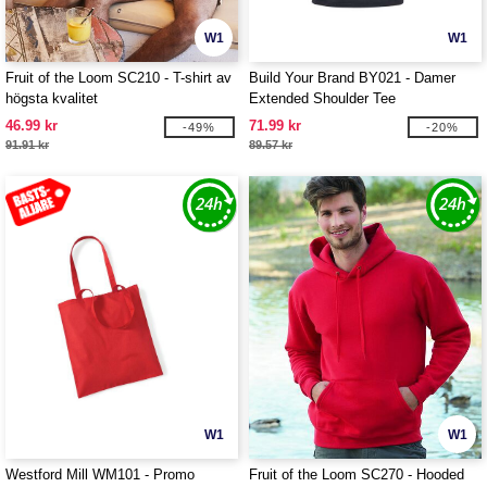
W1
W1
Fruit of the Loom SC210 - T-shirt av
Build Your Brand BY021 - Damer
högsta kvalitet
Extended Shoulder Tee
46.99 kr
71.99 kr
-49%
-20%
91.91 kr
89.57 kr
W1
W1
Westford Mill WM101 - Promo
Fruit of the Loom SC270 - Hooded