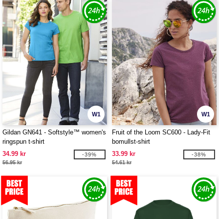
W1
W1
Gildan GN641 - Softstyle™ women's
Fruit of the Loom SC600 - Lady-Fit
ringspun t-shirt
bomullst-shirt
34.99 kr
33.99 kr
-39%
-38%
56.95 kr
54.61 kr