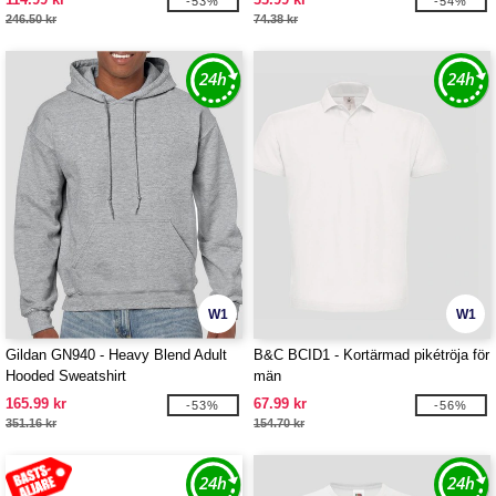
-53%
-54%
246.50 kr
74.38 kr
W1
W1
Gildan GN940 - Heavy Blend Adult
B&C BCID1 - Kortärmad pikétröja för
Hooded Sweatshirt
män
165.99 kr
67.99 kr
-53%
-56%
351.16 kr
154.70 kr