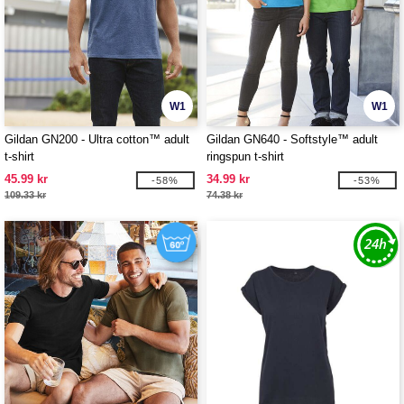
W1
W1
Gildan GN200 - Ultra cotton™ adult
Gildan GN640 - Softstyle™ adult
t-shirt
ringspun t-shirt
45.99 kr
34.99 kr
-58%
-53%
109.33 kr
74.38 kr