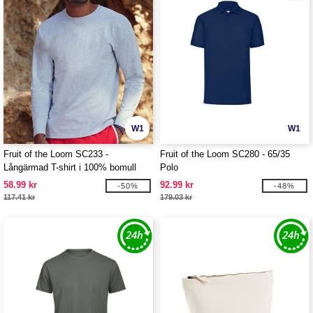
W1
W1
Fruit of the Loom SC233 -
Fruit of the Loom SC280 - 65/35
Långärmad T-shirt i 100% bomull
Polo
herr
58.99 kr
92.99 kr
-50%
-48%
117.41 kr
179.03 kr