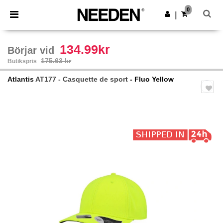
×
Needen-app
0
Hämta app
|
Bättre priser i appen!
134.99kr
Börjar vid
175.63 kr
Butikspris
Atlantis
AT177 - Casquette de sport
- Fluo Yellow
Previous
Next