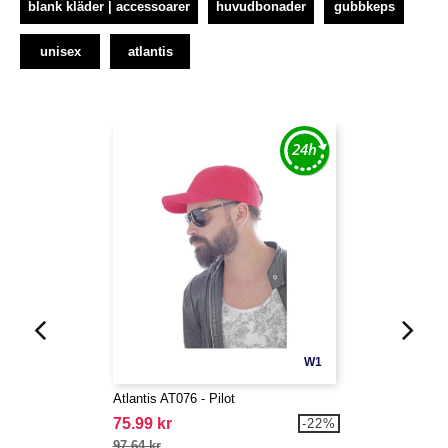
blank kläder | accessoarer
huvudbonader
gubbkeps
unisex
atlantis
W1
Atlantis AT076 - Pilot
75.99 kr
-22%
97.64 kr