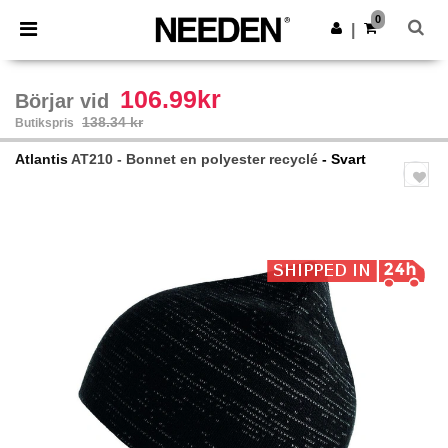
×
Needen-app
0
Hämta app
|
Bättre priser i appen!
106.99kr
Börjar vid
138.34 kr
Butikspris
Atlantis
AT210 - Bonnet en polyester recyclé
- Svart
Previous
Next