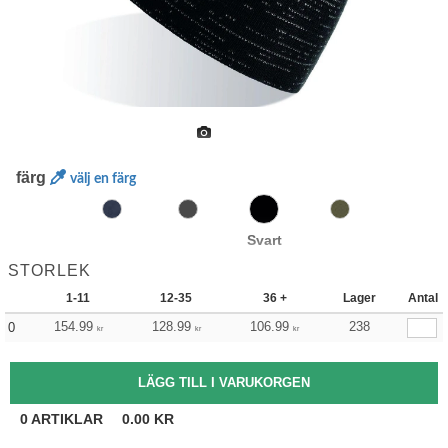
färg
välj en färg
Svart
STORLEK
1-11
12-35
36 +
Lager
Antal
154.99
128.99
106.99
238
0
kr
kr
kr
0
ARTIKLAR
0.00
KR