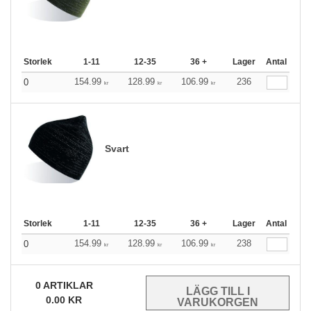
Storlek
1-11
12-35
36 +
Lager
Antal
154.99
128.99
106.99
236
0
kr
kr
kr
Svart
Storlek
1-11
12-35
36 +
Lager
Antal
154.99
128.99
106.99
238
0
kr
kr
kr
0
ARTIKLAR
0.00
KR