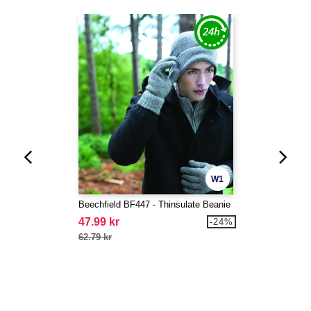
W1
Beechfield BF447 - Thinsulate Beanie
47.99 kr
-24%
62.79 kr