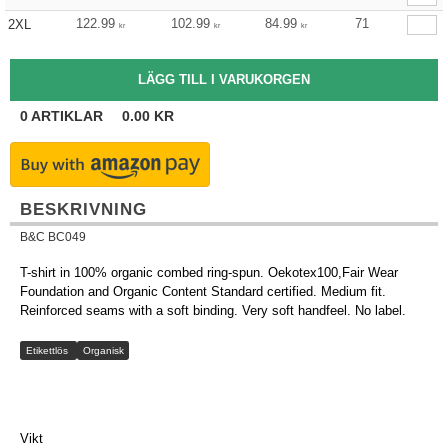
122.99
102.99
84.99
71
2XL
kr
kr
kr
0
ARTIKLAR
0.00
KR
BESKRIVNING
B&C BC049
T-shirt in 100% organic combed ring-spun. Oekotex100,Fair Wear
Foundation and Organic Content Standard certified. Medium fit.
Reinforced seams with a soft binding. Very soft handfeel. No label.
Etikettlös
Organisk
Vikt