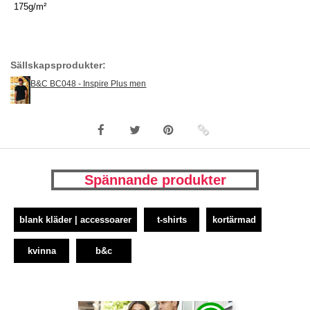
175g/m²
Sällskapsprodukter:
B&C BC048 - Inspire Plus men
Spännande produkter
blank kläder | accessoarer
t-shirts
kortärmad
kvinna
b&c