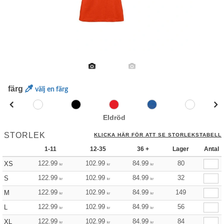
färg
välj en färg
Eldröd
STORLEK
KLICKA HÄR FÖR ATT SE STORLEKSTABELL
1-11
12-35
36 +
Lager
Antal
122.99
102.99
84.99
80
XS
kr
kr
kr
122.99
102.99
84.99
32
S
kr
kr
kr
122.99
102.99
84.99
149
M
kr
kr
kr
122.99
102.99
84.99
56
L
kr
kr
kr
122.99
102.99
84.99
84
XL
kr
kr
kr