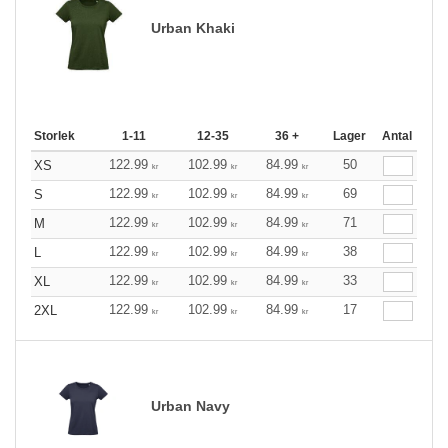
Urban Khaki
Storlek
1-11
12-35
36 +
Lager
Antal
122.99
102.99
84.99
50
XS
kr
kr
kr
122.99
102.99
84.99
69
S
kr
kr
kr
122.99
102.99
84.99
71
M
kr
kr
kr
122.99
102.99
84.99
38
L
kr
kr
kr
122.99
102.99
84.99
33
XL
kr
kr
kr
122.99
102.99
84.99
17
2XL
kr
kr
kr
Urban Navy