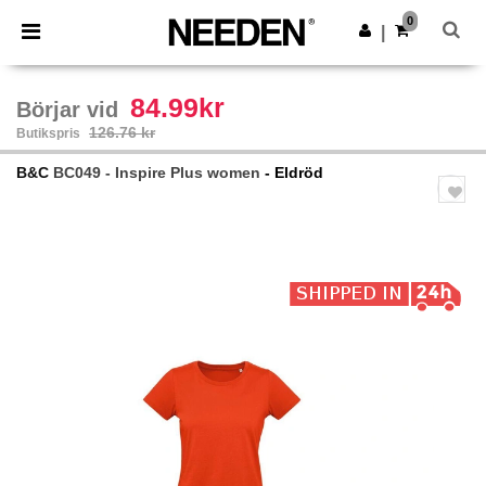
×
Needen-app
0
Hämta app
|
Bättre priser i appen!
84.99kr
Börjar vid
126.76 kr
Butikspris
B&C
BC049 - Inspire Plus women
- Eldröd
Previous
Next