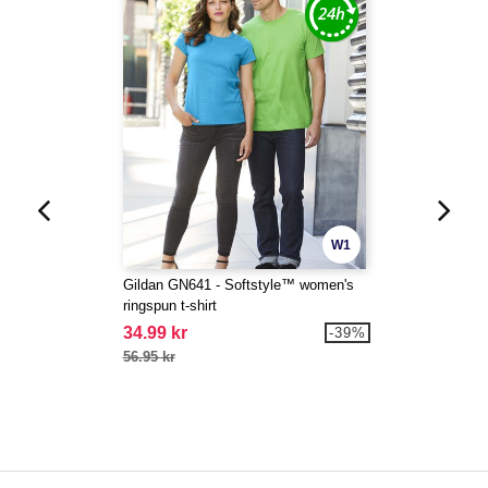
W1
Gildan GN641 - Softstyle™ women's
ringspun t-shirt
34.99 kr
-39%
56.95 kr