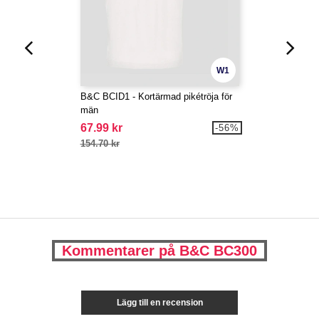
W1
B&C BCID1 - Kortärmad pikétröja för
män
67.99 kr
-56%
154.70 kr
Kommentarer på B&C BC300
Lägg till en recension