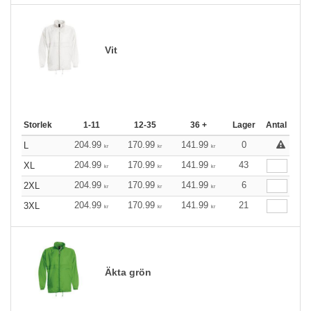
Vit
Storlek
1-11
12-35
36 +
Lager
Antal
204.99
170.99
141.99
0
L
kr
kr
kr
204.99
170.99
141.99
43
XL
kr
kr
kr
204.99
170.99
141.99
6
2XL
kr
kr
kr
204.99
170.99
141.99
21
3XL
kr
kr
kr
Äkta grön