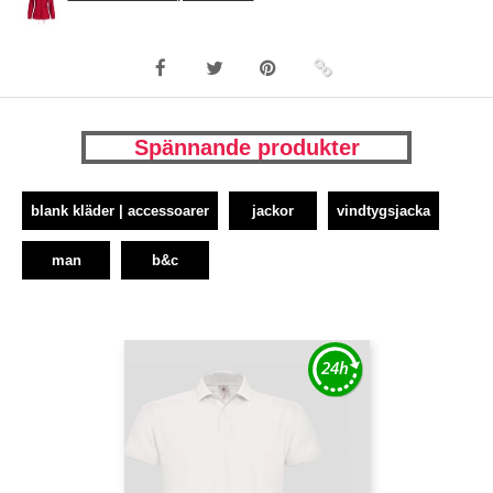
Spännande produkter
blank kläder | accessoarer
jackor
vindtygsjacka
man
b&c