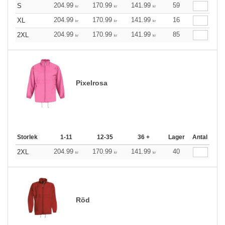
204.99
170.99
141.99
59
S
kr
kr
kr
204.99
170.99
141.99
16
XL
kr
kr
kr
204.99
170.99
141.99
85
2XL
kr
kr
kr
Pixelrosa
Storlek
1-11
12-35
36 +
Lager
Antal
204.99
170.99
141.99
40
2XL
kr
kr
kr
Röd