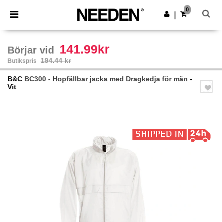
×
Needen-app
0
Hämta app
|
Bättre priser i appen!
141.99kr
Börjar vid
194.44 kr
Butikspris
B&C
BC300 - Hopfällbar jacka med Dragkedja för män
-
Vit
Previous
Next