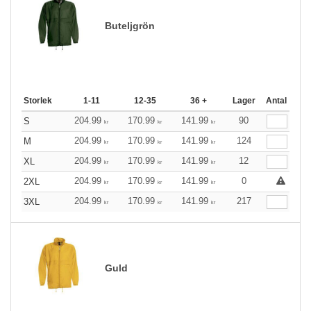
Buteljgrön
Storlek
1-11
12-35
36 +
Lager
Antal
204.99
170.99
141.99
90
S
kr
kr
kr
204.99
170.99
141.99
124
M
kr
kr
kr
204.99
170.99
141.99
12
XL
kr
kr
kr
204.99
170.99
141.99
0
2XL
kr
kr
kr
204.99
170.99
141.99
217
3XL
kr
kr
kr
Guld