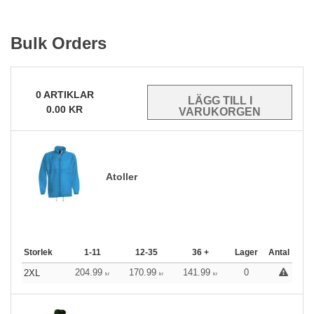
Bulk Orders
0
ARTIKLAR
0.00
KR
Atoller
Storlek
1-11
12-35
36 +
Lager
Antal
204.99
170.99
141.99
0
2XL
kr
kr
kr