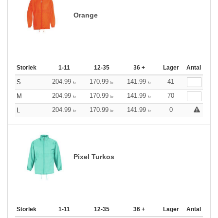
Orange
Storlek
1-11
12-35
36 +
Lager
Antal
204.99
170.99
141.99
41
S
kr
kr
kr
204.99
170.99
141.99
70
M
kr
kr
kr
204.99
170.99
141.99
0
L
kr
kr
kr
Pixel Turkos
Storlek
1-11
12-35
36 +
Lager
Antal