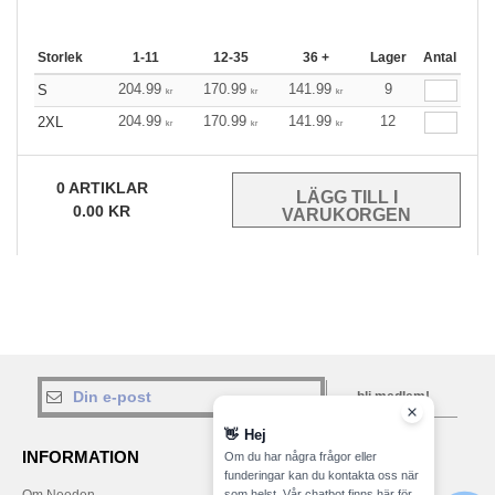
Storlek
1-11
12-35
36 +
Lager
Antal
204.99
170.99
141.99
9
S
kr
kr
kr
204.99
170.99
141.99
12
2XL
kr
kr
kr
0
ARTIKLAR
0.00
KR
bli medlem!
👋
Hej
INFORMATION
KONTAKTA OSS
Om du har några frågor eller
funderingar kan du kontakta oss när
som helst. Vår chatbot finns här för