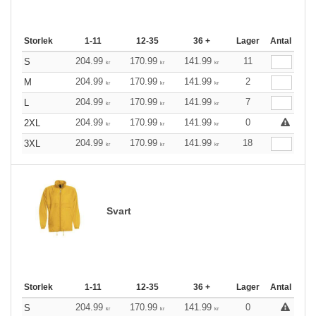
Storlek
1-11
12-35
36 +
Lager
Antal
204.99
170.99
141.99
11
S
kr
kr
kr
204.99
170.99
141.99
2
M
kr
kr
kr
204.99
170.99
141.99
7
L
kr
kr
kr
204.99
170.99
141.99
0
2XL
kr
kr
kr
204.99
170.99
141.99
18
3XL
kr
kr
kr
Svart
Storlek
1-11
12-35
36 +
Lager
Antal
204.99
170.99
141.99
0
S
kr
kr
kr