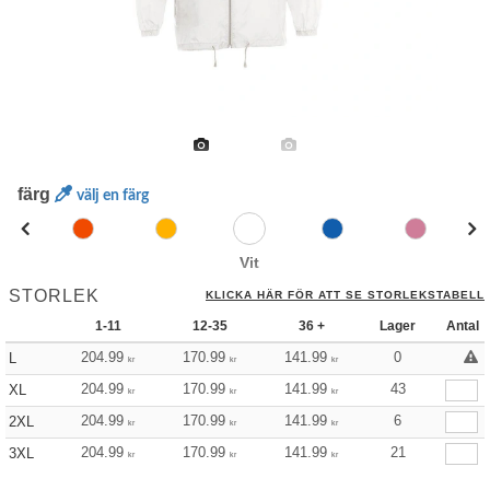
färg
välj en färg
Vit
STORLEK
KLICKA HÄR FÖR ATT SE STORLEKSTABELL
1-11
12-35
36 +
Lager
Antal
204.99
170.99
141.99
0
L
kr
kr
kr
204.99
170.99
141.99
43
XL
kr
kr
kr
204.99
170.99
141.99
6
2XL
kr
kr
kr
204.99
170.99
141.99
21
3XL
kr
kr
kr