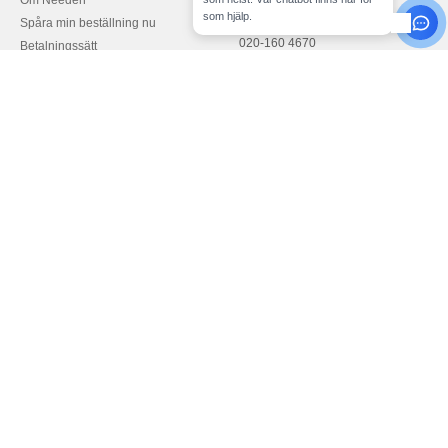
Om Needen
kundservice@needen.se
som hjälp.
Spåra min beställning nu
020-160 4670
Betalningssätt
Monday - Thursday : 10h-13h & 14h-
Leverans
17h30
Återbetalningar/returer
Friday : 10h-14h (english)
Hjälp & FAQs
Våra engagemang
Karriär
Betala med
Vi skickar med