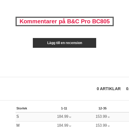
Kommentarer på B&C Pro BC805
Lägg till en recension
0
ARTIKLAR
0
Storlek
1-11
12-35
S
184.99
153.99
kr
kr
M
184.99
153.99
kr
kr