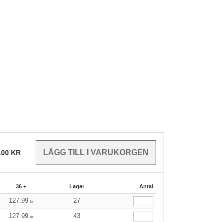
.00
KR
36 +
Lager
Antal
127.99
27
kr
127.99
43
kr