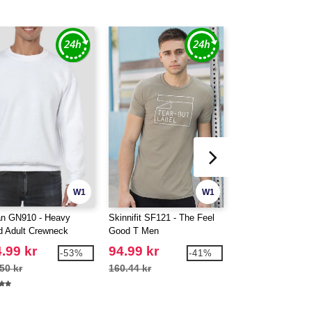
W1
W1
an GN910 - Heavy
Skinnifit SF121 - The Feel
B&C BC042 -
d Adult Crewneck
Good T Men
tshirt
.99 kr
94.99 kr
57.99 kr
-53%
-41%
50 kr
160.44 kr
98.81 kr