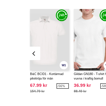
W1
B&C BCID1 - Kortärmad
Gildan GN180 - T-shirt 
pikétröja för män
vuxna i kraftig bomull
67.99 kr
36.99 kr
-56%
-5
154.70 kr
88.40 kr