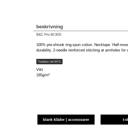
beskrivning
B&C Pro BC805
100% pre-shrunk ring-spun cotton. Necktape. Half-moon 
durability. 2-needle reinforced stitching at armholes for 
Tvättbar vid 60°C
Vikt
185g/m²
blank kläder | accessoarer
t-s