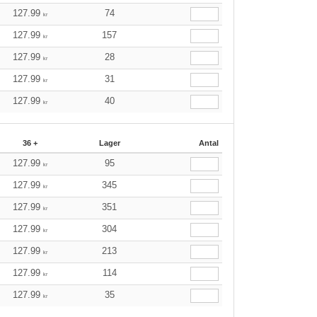
127.99
74
kr
127.99
157
kr
127.99
28
kr
127.99
31
kr
127.99
40
kr
36 +
Lager
Antal
127.99
95
kr
127.99
345
kr
127.99
351
kr
127.99
304
kr
127.99
213
kr
127.99
114
kr
127.99
35
kr