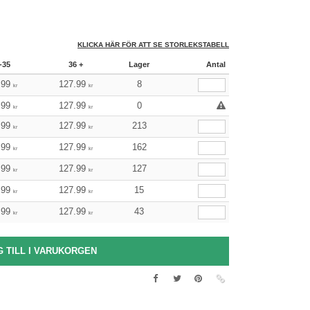
KLICKA HÄR FÖR ATT SE STORLEKSTABELL
-35
36 +
Lager
Antal
.99
127.99
8
kr
kr
.99
127.99
0
kr
kr
.99
127.99
213
kr
kr
.99
127.99
162
kr
kr
.99
127.99
127
kr
kr
.99
127.99
15
kr
kr
.99
127.99
43
kr
kr