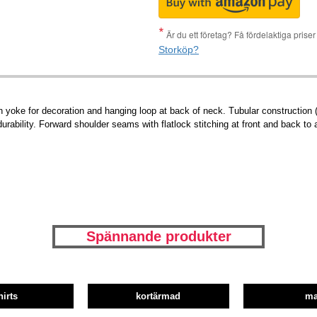
Är du ett företag? Få fördelaktiga pris
Storköp?
yoke for decoration and hanging loop at back of neck. Tubular construction (
durability. Forward shoulder seams with flatlock stitching at front and back to a
Spännande produkter
hirts
kortärmad
m