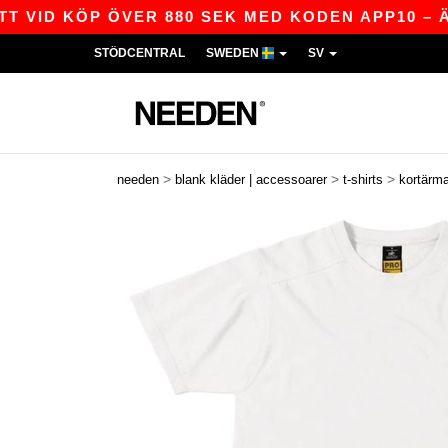
ID KÖP ÖVER 880 SEK MED KODEN APP10 – ÄNNU 
STÖDCENTRAL
SWEDEN
SV
>
>
>
needen
blank kläder | accessoarer
t-shirts
kortärm