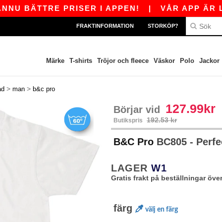
BÄTTRE PRISER I APPEN!
|
VÅR APP ÄR LIVE!
FRAKTINFORMATION
STORKÖP?
Märke
T-shirts
Tröjor och fleece
Väskor
Polo
Jackor
>
>
ad
man
b&c pro
127.99kr
Börjar vid
192.53 kr
Butikspris
B&C Pro
BC805 - Perfe
LAGER
W1
Gratis frakt på beställningar över
färg
välj en färg