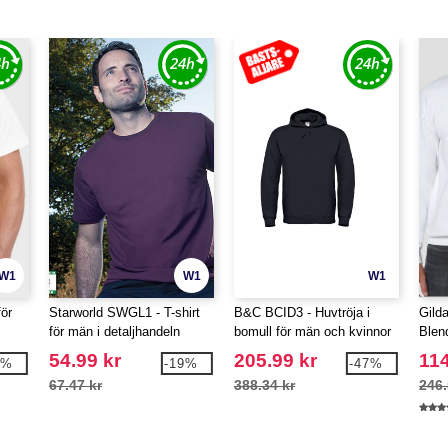
W1
W1
W1
för
Starworld SWGL1 - T-shirt
B&C BCID3 - Huvtröja i
Gild
för män i detaljhandeln
bomull för män och kvinnor
Blen
Swea
54.99 kr
205.99 kr
114
8%
-19%
-47%
67.47 kr
388.34 kr
246.