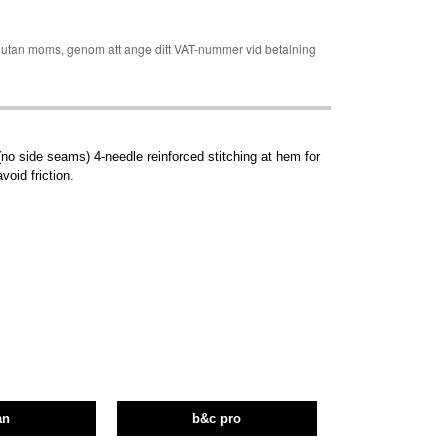
er utan moms, genom att ange ditt VAT-nummer vid betalning
no side seams) 4-needle reinforced stitching at hem for
void friction.
an
b&c pro