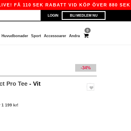
 FÅ 110 SEK RABATT VID KÖP ÖVER 880 SEK MED
LOGIN
BLI MEDLEM NU
0
Huvudbonader
Sport
Accessoarer
Andra
-34%
ct Pro Tee
- Vit
 1 199 kr!