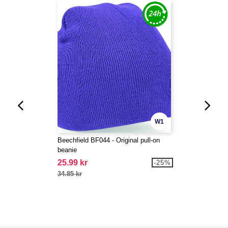
W1
Beechfield BF044 - Original pull-on
beanie
25.99 kr
-25%
34.85 kr