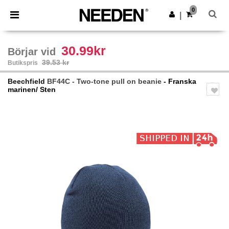
×
Needen-app
0
Hämta app
|
Bättre priser i appen!
30.99kr
Börjar vid
39.53 kr
Butikspris
Beechfield
BF44C - Two-tone pull on beanie
- Franska
marinen/ Sten
Previous
Next