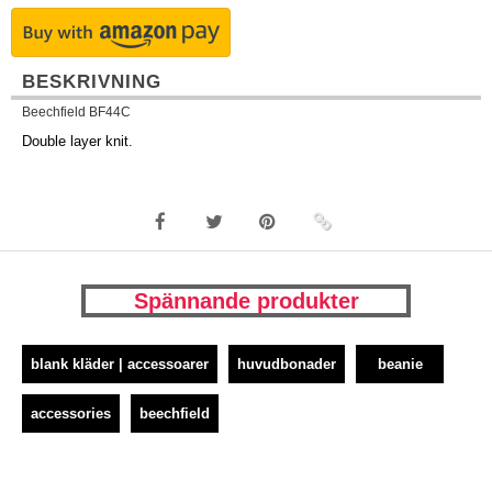
BESKRIVNING
Beechfield BF44C
Double layer knit.
Spännande produkter
blank kläder | accessoarer
huvudbonader
beanie
accessories
beechfield