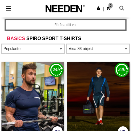
×
Needen-app
0
Hämta app
|
Bättre priser i appen!
Förfina ditt val
BASICS
SPIRO SPORT T-SHIRTS