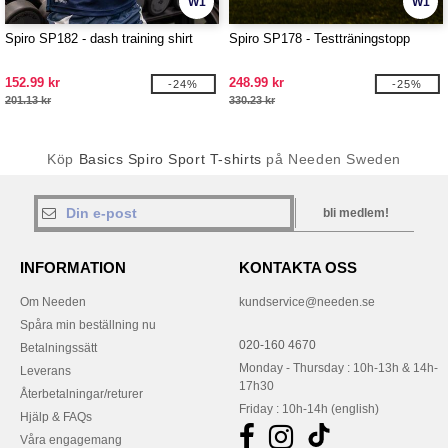
W1
W1
Spiro SP182 - dash training shirt
Spiro SP178 - Testträningstopp
152.99 kr
248.99 kr
-24%
-25%
201.13 kr
330.23 kr
Köp
Basics Spiro Sport T-shirts
på Needen Sweden
bli medlem!
INFORMATION
KONTAKTA OSS
Om Needen
kundservice@needen.se
Spåra min beställning nu
020-160 4670
Betalningssätt
Monday - Thursday : 10h-13h & 14h-
Leverans
17h30
Återbetalningar/returer
Friday : 10h-14h (english)
Hjälp & FAQs
Våra engagemang