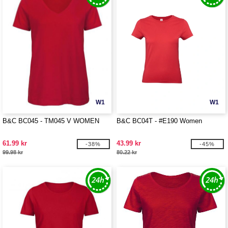
W1
W1
B&C BC045 - TM045 V WOMEN
B&C BC04T - #E190 Women
61.99 kr
43.99 kr
-38%
-45%
99.98 kr
80.22 kr