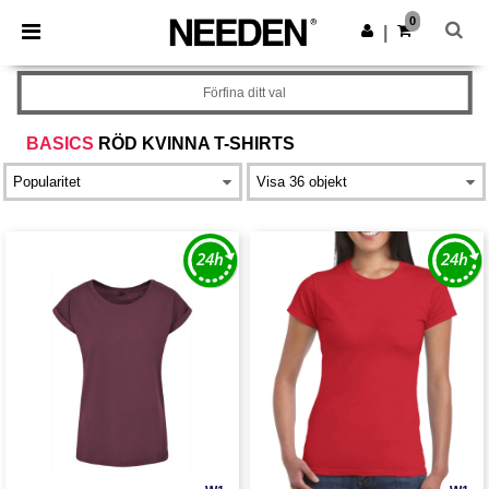
×
Needen-app
0
Hämta app
|
Bättre priser i appen!
Förfina ditt val
BASICS
RÖD KVINNA T-SHIRTS