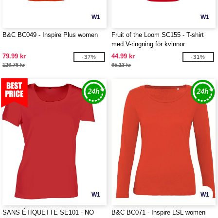
W1
W1
B&C BC049 - Inspire Plus women
Fruit of the Loom SC155 - T-shirt
med V-ringning för kvinnor
79.99 kr
44.99 kr
-37%
-31%
126.76 kr
65.13 kr
W1
W1
SANS ÉTIQUETTE SE101 - NO
B&C BC071 - Inspire LSL women