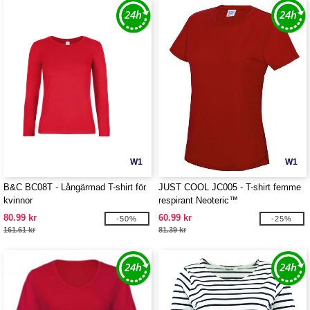
W1
W1
B&C BC08T - Långärmad T-shirt för
JUST COOL JC005 - T-shirt femme
kvinnor
respirant Neoteric™
80.99 kr
60.99 kr
-50%
-25%
161.61 kr
81.39 kr