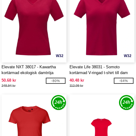
W32
W32
Elevate NXT 38017 - Kawartha
Elevate Life 38031 - Somoto
kortärmad ekologisk damtröja
kortärmad V-ringad t-shirt till dam
50.68 kr
40.48 kr
-80%
-64%
248.94 kr
112.09 kr