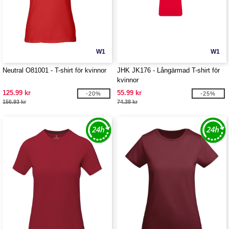
W1
W1
Neutral O81001 - T-shirt för kvinnor
JHK JK176 - Långärmad T-shirt för
kvinnor
125.99 kr
55.99 kr
-20%
-25%
156.93 kr
74.38 kr