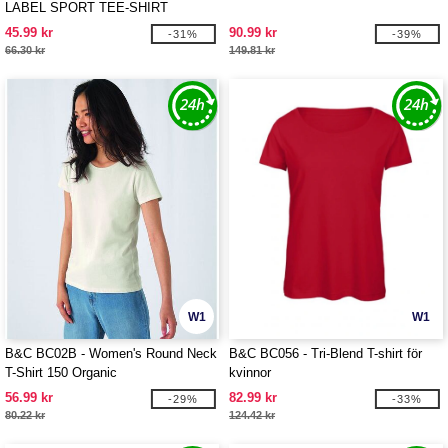
LABEL SPORT TEE-SHIRT
WOMEN
45.99 kr
90.99 kr
-31%
-39%
66.30 kr
149.81 kr
W1
W1
B&C BC02B - Women's Round Neck
B&C BC056 - Tri-Blend T-shirt för
T-Shirt 150 Organic
kvinnor
56.99 kr
82.99 kr
-29%
-33%
80.22 kr
124.42 kr