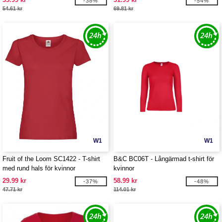
-38%
-54%
54.61 kr
69.81 kr
W1
W1
Fruit of the Loom SC1422 - T-shirt
B&C BC06T - Långärmad t-shirt för
med rund hals för kvinnor
kvinnor
29.99 kr
58.99 kr
-37%
-48%
47.71 kr
114.01 kr