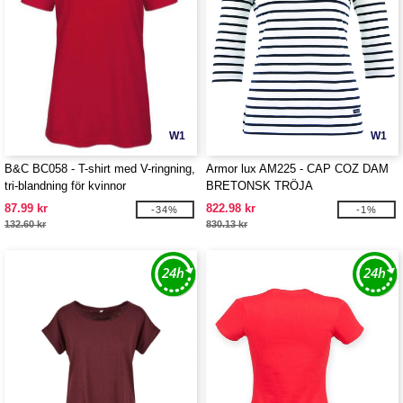
W1
W1
B&C BC058 - T-shirt med V-ringning,
Armor lux AM225 - CAP COZ DAM
tri-blandning för kvinnor
BRETONSK TRÖJA
87.99 kr
822.98 kr
-34%
-1%
132.60 kr
830.13 kr