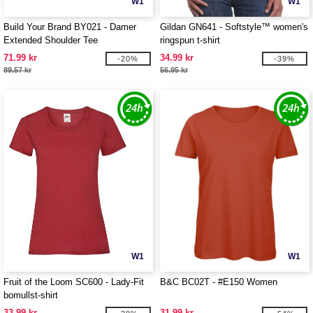
W1
W1
Build Your Brand BY021 - Damer
Gildan GN641 - Softstyle™ women's
Extended Shoulder Tee
ringspun t-shirt
71.99 kr
34.99 kr
-20%
-39%
89.57 kr
56.95 kr
W1
W1
Fruit of the Loom SC600 - Lady-Fit
B&C BC02T - #E150 Women
bomullst-shirt
33.99 kr
31.99 kr