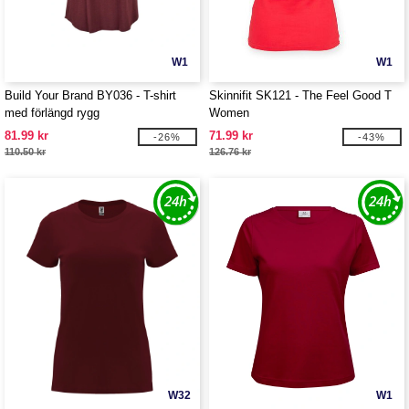
W1
W1
Build Your Brand BY036 - T-shirt
Skinnifit SK121 - The Feel Good T
med förlängd rygg
Women
81.99 kr
71.99 kr
-26%
-43%
110.50 kr
126.76 kr
W32
W1