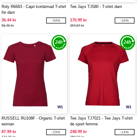
Roly R6683 - Capri kortärmad T-shirt
Tee Jays TJ580 - T-shirt dam
för dam
36.44 kr
170.99 kr
-34%
-16%
55.46 kr
204.64 kr
W1
W1
RUSSELL RU108F - Organic T-shirt
Tee Jays TJ7021 - Tee Jays T-shirt
woman
de sport femme
87.99 kr
248.99 kr
-29%
-14%