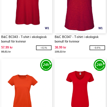
W1
W1
B&C BC043 - T-shirt i ekologissk
B&C BC047 - T-shirt i ekologisk
bomull för kvinnor
bomull för kvinnor
57.99 kr
38.99 kr
-41%
-64%
98.81 kr
109.33 kr