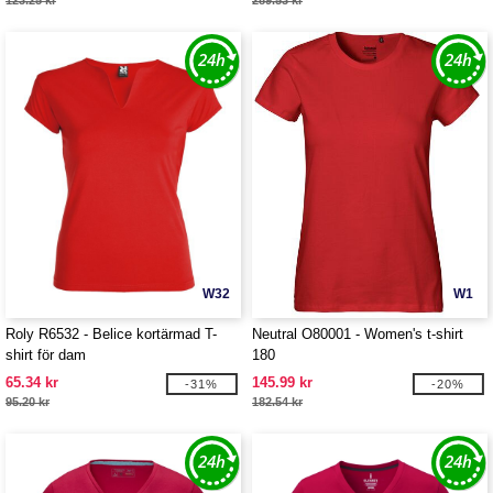
123.25 kr
289.53 kr
W32
W1
Roly R6532 - Belice kortärmad T-
Neutral O80001 - Women's t-shirt
shirt för dam
180
65.34 kr
145.99 kr
-31%
-20%
95.20 kr
182.54 kr