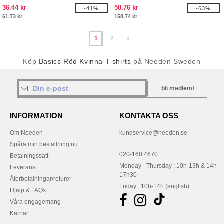
shirt
36.44 kr
58.76 kr
-41%
-63%
61.73 kr
158.74 kr
1
2
»
Köp
Basics Röd Kvinna T-shirts
på Needen Sweden
bli medlem!
INFORMATION
KONTAKTA OSS
Om Needen
kundservice@needen.se
Spåra min beställning nu
020-160 4670
Betalningssätt
Monday - Thursday : 10h-13h & 14h-
Leverans
17h30
Återbetalningar/returer
Friday : 10h-14h (english)
Hjälp & FAQs
Våra engagemang
Karriär