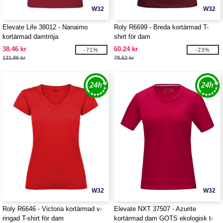
W32
W32
Elevate Life 38012 - Nanaimo
Roly R6699 - Breda kortärmad T-
kortärmad damtröja
shirt för dam
38.46 kr
60.24 kr
-71%
-23%
131.86 kr
78.52 kr
W32
W32
Roly R6646 - Victoria kortärmad v-
Elevate NXT 37507 - Azurite
ringad T-shirt för dam
kortärmad dam GOTS ekologisk t-