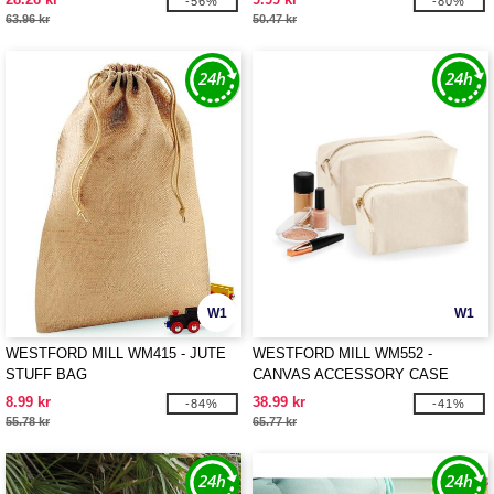
-56%
-80%
63.96 kr
50.47 kr
W1
W1
WESTFORD MILL WM415 - JUTE
WESTFORD MILL WM552 -
STUFF BAG
CANVAS ACCESSORY CASE
8.99 kr
38.99 kr
-84%
-41%
55.78 kr
65.77 kr