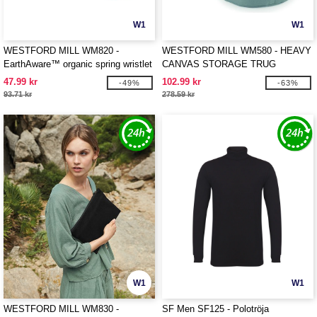
W1
W1
WESTFORD MILL WM820 -
WESTFORD MILL WM580 - HEAVY
EarthAware™ organic spring wristlet
CANVAS STORAGE TRUG
47.99 kr
102.99 kr
-49%
-63%
93.71 kr
278.59 kr
W1
W1
WESTFORD MILL WM830 -
SF Men SF125 - Polotröja