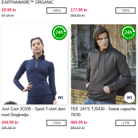
EARTHAWARE™ ORGANIC
ACCESSORY POUCH
29.99 kr
177.99 kr
-48%
-30%
57.16 kr
253.51 kr
W1
W1
Just Cool JC035 - Sport-T-shirt dam
TEE JAYS TJ5430 - Sweat capuche
med Dragkedja
70/30
244.99 kr
484.99 kr
-25%
-17%
325.55 kr
582.57 kr