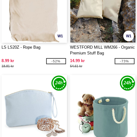
W1
W1
LS LS20Z - Rope Bag
WESTFORD MILL WM266 - Organic
Premium Stuff Bag
8.99 kr
14.99 kr
-52%
-73%
18.81 kr
54.61 kr