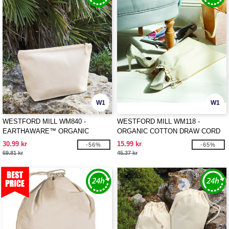
W1
W1
WESTFORD MILL WM840 -
WESTFORD MILL WM118 -
EARTHAWARE™ ORGANIC
ORGANIC COTTON DRAW CORD
ACCESSORY BAG
BAG
30.99 kr
15.99 kr
-56%
-65%
69.81 kr
45.37 kr