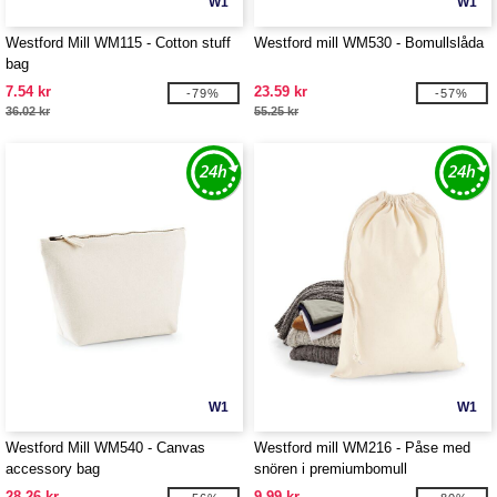
W1
W1
Westford Mill WM115 - Cotton stuff
Westford mill WM530 - Bomullslåda
bag
7.54 kr
23.59 kr
-79%
-57%
36.02 kr
55.25 kr
W1
W1
Westford Mill WM540 - Canvas
Westford mill WM216 - Påse med
accessory bag
snören i premiumbomull
28.26 kr
9.99 kr