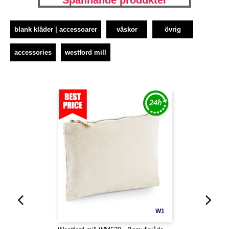
Spännande produkter
blank kläder | accessoarer
väskor
övrig
accessories
westford mill
W1