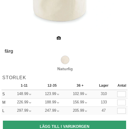
färg
Naturlig
STORLEK
1-11
12-35
36 +
Lager
Antal
148.99
123.99
102.99
310
S
kr
kr
kr
226.99
188.99
156.99
133
M
kr
kr
kr
297.99
247.99
205.99
47
L
kr
kr
kr