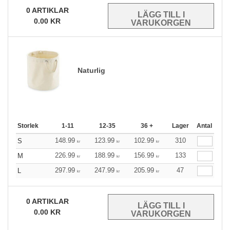
0
ARTIKLAR
0.00
KR
Naturlig
Storlek
1-11
12-35
36 +
Lager
Antal
148.99
123.99
102.99
310
S
kr
kr
kr
226.99
188.99
156.99
133
M
kr
kr
kr
297.99
247.99
205.99
47
L
kr
kr
kr
0
ARTIKLAR
0.00
KR