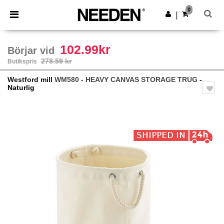
×
Needen-app
0
Hämta app
|
Bättre priser i appen!
102.99kr
Börjar vid
278.59 kr
Butikspris
Westford mill
WM580 - HEAVY CANVAS STORAGE TRUG
-
Naturlig
Previous
Next