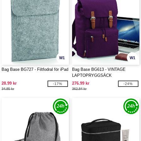
W1
W1
Bag Base BG727 - Filtfodral för iPad
Bag Base BG613 - VINTAGE
LAPTOPRYGGSÄCK
28.99 kr
276.99 kr
-17%
-24%
34.85 kr
362.84 kr