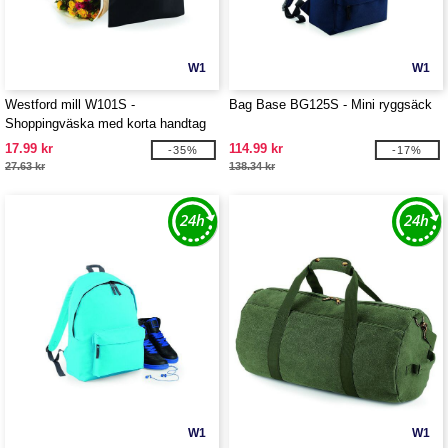
W1
W1
Westford mill W101S -
Bag Base BG125S - Mini ryggsäck
Shoppingväska med korta handtag
17.99 kr
114.99 kr
-35%
-17%
27.63 kr
138.34 kr
W1
W1