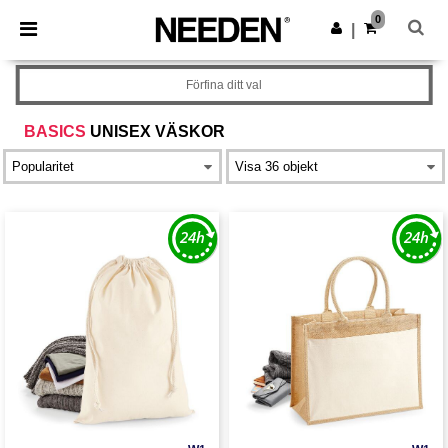
×
Needen-app
0
Hämta app
|
Bättre priser i appen!
Förfina ditt val
BASICS
UNISEX VÄSKOR