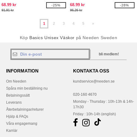
68.99 kr
68.99 kr
-25%
-28%
91.91 kr
96.26 kr
1
2
3
4
5
»
Köp
Basics Unisex Väskor
på Needen Sweden
bli medlem!
INFORMATION
KONTAKTA OSS
Om Needen
kundservice@needen.se
Spåra min beställning nu
020-160 4670
Betalningssätt
Monday - Thursday : 10h-13h & 14h-
Leverans
17h30
Återbetalningar/returer
Friday : 10h-14h (english)
Hjälp & FAQs
Våra engagemang
Karriär