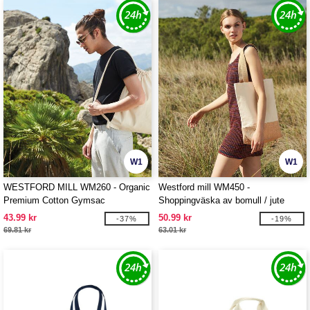
W1
W1
WESTFORD MILL WM260 - Organic
Westford mill WM450 -
Premium Cotton Gymsac
Shoppingväska av bomull / jute
43.99 kr
50.99 kr
-37%
-19%
69.81 kr
63.01 kr