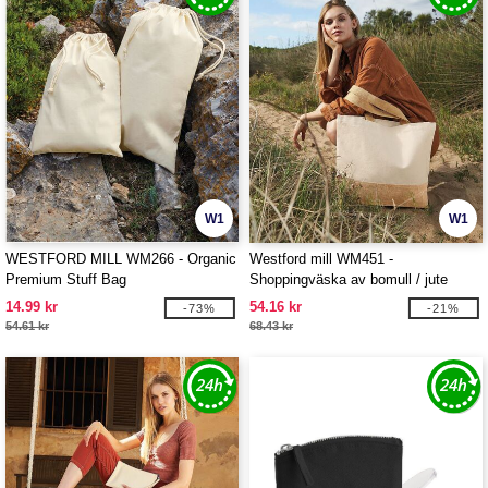
W1
W1
WESTFORD MILL WM266 - Organic
Westford mill WM451 -
Premium Stuff Bag
Shoppingväska av bomull / jute
14.99 kr
54.16 kr
-73%
-21%
54.61 kr
68.43 kr