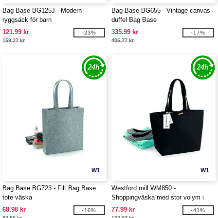
Bag Base BG125J - Modern
Bag Base BG655 - Vintage canvas
ryggsäck för barn
duffel Bag Base
121.99 kr
335.99 kr
-23%
-17%
159.27 kr
405.77 kr
W1
W1
Bag Base BG723 - Filt Bag Base
Westford mill WM850 -
tote väska
Shoppingväska med stor volym i
ekologisk bomull
68.98 kr
77.99 kr
-16%
-41%