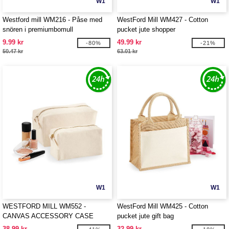
W1
W1
Westford mill WM216 - Påse med
WestFord Mill WM427 - Cotton
snören i premiumbomull
pucket jute shopper
9.99 kr
49.99 kr
-80%
-21%
50.47 kr
63.01 kr
W1
W1
WESTFORD MILL WM552 -
WestFord Mill WM425 - Cotton
CANVAS ACCESSORY CASE
pucket jute gift bag
38.99 kr
32.99 kr