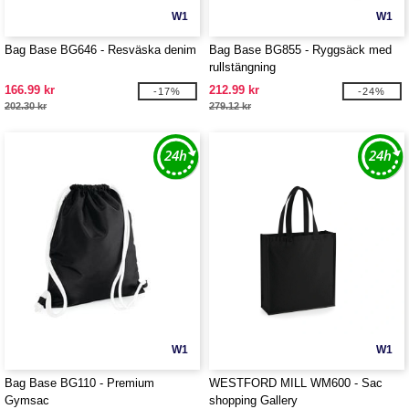
W1
W1
Bag Base BG646 - Resväska denim
Bag Base BG855 - Ryggsäck med
rullstängning
166.99 kr
212.99 kr
-17%
-24%
202.30 kr
279.12 kr
W1
W1
Bag Base BG110 - Premium
WESTFORD MILL WM600 - Sac
Gymsac
shopping Gallery