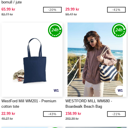
bomull / jute
65.99 kr
29.99 kr
-20%
-41%
82.77 kr
50.47 kr
W1
W1
WestFord Mill WM201 - Premium
WESTFORD MILL WM680 -
cotton tote
Boardwalk Beach Bag
22.99 kr
158.99 kr
-43%
-21%
40.27 kr
202.30 kr