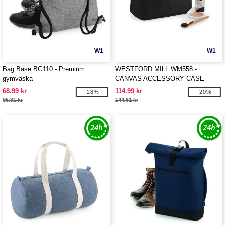
W1
W1
Bag Base BG110 - Premium
WESTFORD MILL WM558 -
gymväska
CANVAS ACCESSORY CASE
68.99 kr
114.99 kr
-28%
-20%
95.31 kr
144.61 kr