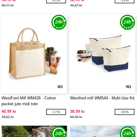
-41%
-18%
65.77 kr
40.27 kr
W1
W1
WestFord Mill WM426 - Cotton
Westford mill WM544 - Multi-Use Kit
pucket jute midi tote
40.99 kr
38.99 kr
-17%
-36%
49.51 kr
60.46 kr