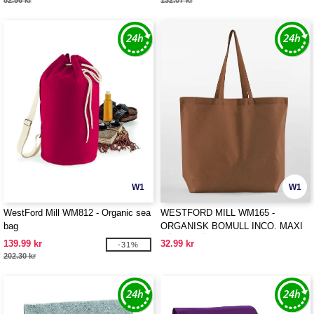
82.56 kr
132.07 kr
W1
W1
WestFord Mill WM812 - Organic sea
WESTFORD MILL WM165 -
bag
ORGANISK BOMULL INCO. MAXI
VÄSKA FÖR LIVET
139.99 kr
32.99 kr
-31%
202.30 kr