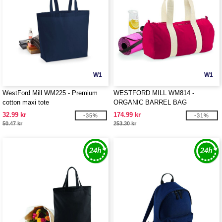
W1
W1
WestFord Mill WM225 - Premium
WESTFORD MILL WM814 -
cotton maxi tote
ORGANIC BARREL BAG
32.99 kr
174.99 kr
-35%
-31%
50.47 kr
253.30 kr