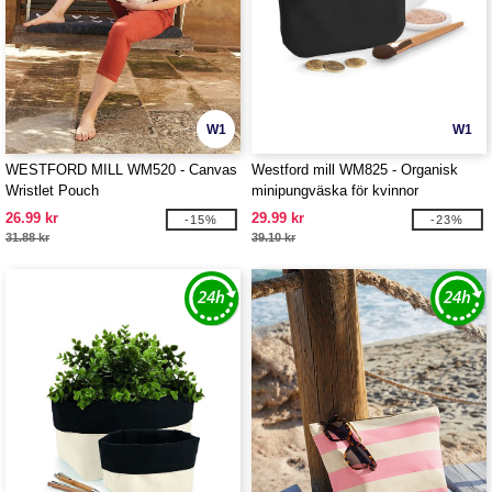
W1
W1
WESTFORD MILL WM520 - Canvas
Westford mill WM825 - Organisk
Wristlet Pouch
minipungväska för kvinnor
26.99 kr
29.99 kr
-15%
-23%
31.88 kr
39.10 kr