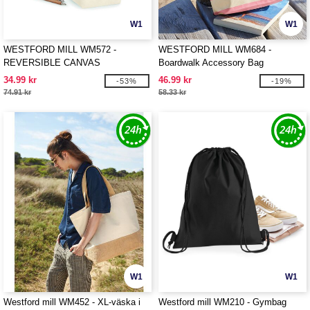
W1
W1
WESTFORD MILL WM572 -
WESTFORD MILL WM684 -
REVERSIBLE CANVAS
Boardwalk Accessory Bag
ORGANISER
34.99 kr
46.99 kr
-53%
-19%
74.91 kr
58.33 kr
W1
W1
Westford mill WM452 - XL-väska i
Westford mill WM210 - Gymbag