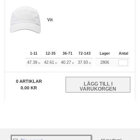
Vit
1-11
12-35
36-71
72-143
144-287
Lager
288 +
Antal
Mera
+
47.39
42.61
40.27
37.93
35.49
2806
33.15
kr
kr
kr
kr
kr
kr
0
ARTIKLAR
0.00
KR