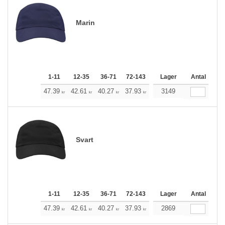
Marin
1-11
12-35
36-71
72-143
144-287
Lager
288 +
Antal
Mera
+
47.39
42.61
40.27
37.93
35.49
3149
33.15
kr
kr
kr
kr
kr
kr
Svart
1-11
12-35
36-71
72-143
144-287
Lager
288 +
Antal
Mera
+
47.39
42.61
40.27
37.93
35.49
2869
33.15
kr
kr
kr
kr
kr
kr