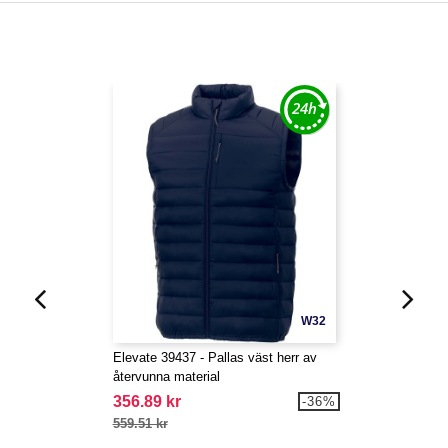
W32
Elevate 39437 - Pallas väst herr av
återvunna material
356.89 kr
-36%
559.51 kr