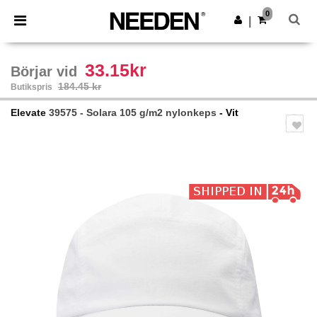
×
Needen-app
0
Hämta app
|
Bättre priser i appen!
33.15kr
Börjar vid
184.45 kr
Butikspris
Elevate
39575 - Solara 105 g/m2 nylonkeps
- Vit
Previous
Next