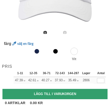
färg
välj en färg
Vit
PRIS
1-11
12-35
36-71
72-143
144-287
Lager
288 +
Mera
Antal
+
47.39
42.61
40.27
37.93
35.49
33.15
2806
kr
kr
kr
kr
kr
kr
0
ARTIKLAR
0.00
KR