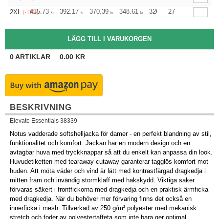
+
435.73
392.17
370.39
348.61
326.83
27
305.04
2XL
(-17%)
kr
kr
kr
kr
kr
kr
0
ARTIKLAR
0.00
KR
BESKRIVNING
Elevate Essentials 38339
Notus vadderade softshelljacka för damer - en perfekt blandning av stil,
funktionalitet och komfort. Jackan har en modern design och en
avtagbar huva med tryckknappar så att du enkelt kan anpassa din look.
Huvudetiketten med tearaway-cutaway garanterar tagglös komfort mot
huden. Att möta väder och vind är lätt med kontrastfärgad dragkedja i
mitten fram och invändig stormklaff med hakskydd. Viktiga saker
förvaras säkert i frontfickorna med dragkedja och en praktisk ärmficka
med dragkedja. När du behöver mer förvaring finns det också en
innerficka i mesh. Tillverkad av 250 g/m² polyester med mekanisk
stretch och foder av polyestertaffeta som inte bara ger optimal