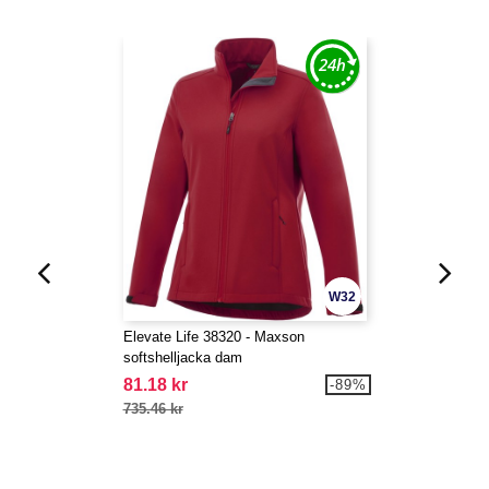
W32
Elevate Life 38320 - Maxson
softshelljacka dam
81.18 kr
-89%
735.46 kr