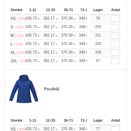
Storlek
1-11
12-35
36-71
72-143
Lager
144-287
Antal
288 +
435.73
392.17
370.39
348.61
70
326.83
305.04
XS
(-17%)
kr
kr
kr
kr
kr
kr
435.73
392.17
370.39
348.61
203
326.83
305.04
S
(-17%)
kr
kr
kr
kr
kr
kr
435.73
392.17
370.39
348.61
311
326.83
305.04
M
(-17%)
kr
kr
kr
kr
kr
kr
435.73
392.17
370.39
348.61
103
326.83
305.04
L
(-17%)
kr
kr
kr
kr
kr
kr
435.73
392.17
370.39
348.61
104
326.83
305.04
XL
(-17%)
kr
kr
kr
kr
kr
kr
435.73
392.17
370.39
348.61
57
326.83
305.04
2XL
(-17%)
kr
kr
kr
kr
kr
kr
Poolblå
Storlek
1-11
12-35
36-71
72-143
Lager
144-287
Antal
288 +
435.73
392.17
370.39
348.61
77
326.83
305.04
XS
(-17%)
kr
kr
kr
kr
kr
kr