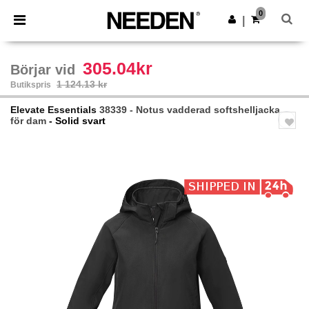
×
Needen-app
0
Hämta app
|
Bättre priser i appen!
305.04kr
Börjar vid
1 124.13 kr
Butikspris
Elevate Essentials
38339 - Notus vadderad softshelljacka
för dam
- Solid svart
Previous
Next