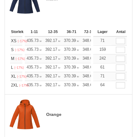
Storlek
1-11
12-35
36-71
72-143
Lager
144-287
Antal
288 +
435.73
392.17
370.39
348.61
71
326.83
305.04
XS
(-17%)
kr
kr
kr
kr
kr
kr
435.73
392.17
370.39
348.61
159
326.83
305.04
S
(-17%)
kr
kr
kr
kr
kr
kr
435.73
392.17
370.39
348.61
242
326.83
305.04
M
(-17%)
kr
kr
kr
kr
kr
kr
435.73
392.17
370.39
348.61
61
326.83
305.04
L
(-17%)
kr
kr
kr
kr
kr
kr
435.73
392.17
370.39
348.61
71
326.83
305.04
XL
(-17%)
kr
kr
kr
kr
kr
kr
435.73
392.17
370.39
348.61
64
326.83
305.04
2XL
(-17%)
kr
kr
kr
kr
kr
kr
Orange