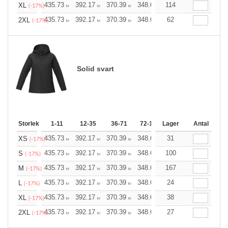
435.73
392.17
370.39
348.61
114
326.83
305.04
XL
(-17%)
kr
kr
kr
kr
kr
kr
435.73
392.17
370.39
348.61
62
326.83
305.04
2XL
(-17%)
kr
kr
kr
kr
kr
kr
Solid svart
Storlek
1-11
12-35
36-71
72-143
Lager
144-287
Antal
288 +
435.73
392.17
370.39
348.61
31
326.83
305.04
XS
(-17%)
kr
kr
kr
kr
kr
kr
435.73
392.17
370.39
348.61
100
326.83
305.04
S
(-17%)
kr
kr
kr
kr
kr
kr
435.73
392.17
370.39
348.61
167
326.83
305.04
M
(-17%)
kr
kr
kr
kr
kr
kr
435.73
392.17
370.39
348.61
24
326.83
305.04
L
(-17%)
kr
kr
kr
kr
kr
kr
435.73
392.17
370.39
348.61
38
326.83
305.04
XL
(-17%)
kr
kr
kr
kr
kr
kr
435.73
392.17
370.39
348.61
27
326.83
305.04
2XL
(-17%)
kr
kr
kr
kr
kr
kr