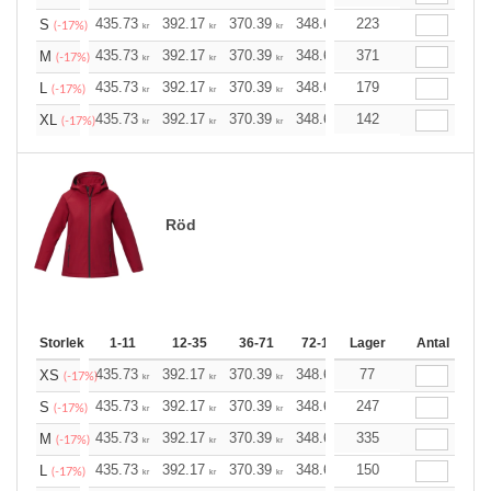
435.73
392.17
370.39
348.61
223
326.83
305.04
S
(-17%)
kr
kr
kr
kr
kr
kr
435.73
392.17
370.39
348.61
371
326.83
305.04
M
(-17%)
kr
kr
kr
kr
kr
kr
435.73
392.17
370.39
348.61
179
326.83
305.04
L
(-17%)
kr
kr
kr
kr
kr
kr
435.73
392.17
370.39
348.61
142
326.83
305.04
XL
(-17%)
kr
kr
kr
kr
kr
kr
Röd
Storlek
1-11
12-35
36-71
72-143
Lager
144-287
Antal
288 +
435.73
392.17
370.39
348.61
77
326.83
305.04
XS
(-17%)
kr
kr
kr
kr
kr
kr
435.73
392.17
370.39
348.61
247
326.83
305.04
S
(-17%)
kr
kr
kr
kr
kr
kr
435.73
392.17
370.39
348.61
335
326.83
305.04
M
(-17%)
kr
kr
kr
kr
kr
kr
435.73
392.17
370.39
348.61
150
326.83
305.04
L
(-17%)
kr
kr
kr
kr
kr
kr