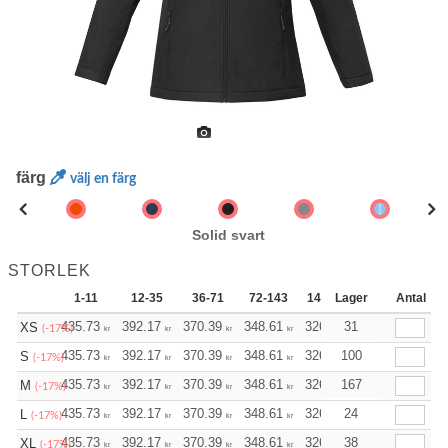
färg
välj en färg
Solid svart
STORLEK
1-11
12-35
36-71
72-143
144-287
Lager
288 +
Antal
Me
+
435.73
392.17
370.39
348.61
326.83
31
305.04
XS
(-17%)
kr
kr
kr
kr
kr
kr
+
435.73
392.17
370.39
348.61
326.83
100
305.04
S
(-17%)
kr
kr
kr
kr
kr
kr
+
435.73
392.17
370.39
348.61
326.83
167
305.04
M
(-17%)
kr
kr
kr
kr
kr
kr
+
435.73
392.17
370.39
348.61
326.83
24
305.04
L
(-17%)
kr
kr
kr
kr
kr
kr
+
435.73
392.17
370.39
348.61
326.83
38
305.04
XL
(-17%)
kr
kr
kr
kr
kr
kr