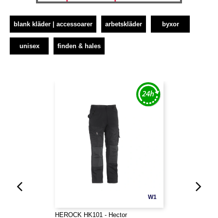
blank kläder | accessoarer
arbetskläder
byxor
unisex
finden & hales
W1
HEROCK HK101 - Hector