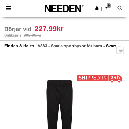
×
Needen-app
0
Hämta app
|
Bättre priser i appen!
227.99kr
Börjar vid
300.05 kr
Butikspris
Finden & Hales
LV883 - Smala sportbyxor för barn
- Svart
Previous
Next