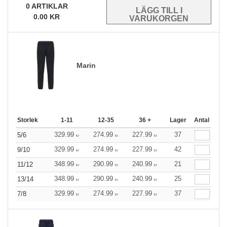
0
ARTIKLAR
0.00
KR
Marin
Storlek
1-11
12-35
36 +
Lager
Antal
329.99
274.99
227.99
37
5/6
kr
kr
kr
329.99
274.99
227.99
42
9/10
kr
kr
kr
348.99
290.99
240.99
21
11/12
kr
kr
kr
348.99
290.99
240.99
25
13/14
kr
kr
kr
329.99
274.99
227.99
37
7/8
kr
kr
kr