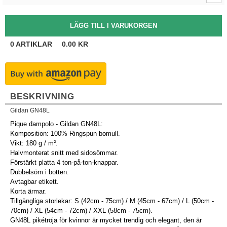
0
ARTIKLAR
0.00
KR
BESKRIVNING
Gildan GN48L
Pique dampolo - Gildan GN48L:
Komposition: 100% Ringspun bomull.
Vikt: 180 g / m².
Halvmonterat snitt med sidosömmar.
Förstärkt platta 4 ton-på-ton-knappar.
Dubbelsöm i botten.
Avtagbar etikett.
Korta ärmar.
Tillgängliga storlekar: S (42cm - 75cm) / M (45cm - 67cm) / L (50cm -
70cm) / XL (54cm - 72cm) / XXL (58cm - 75cm).
GN48L pikétröja för kvinnor är mycket trendig och elegant, den är