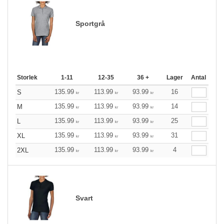
Sportgrå
Storlek
1-11
12-35
36 +
Lager
Antal
135.99
113.99
93.99
16
S
kr
kr
kr
135.99
113.99
93.99
14
M
kr
kr
kr
135.99
113.99
93.99
25
L
kr
kr
kr
135.99
113.99
93.99
31
XL
kr
kr
kr
135.99
113.99
93.99
4
2XL
kr
kr
kr
Svart