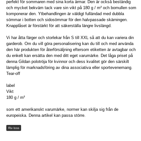
perfekt för sommaren med sina korta ärmar. Den är också beständig
och mycket bekväm tack vare sin vikt på 180 g / m² och bomullen som
komponerar den. Ytbehandlingen är väldigt fulländad med dubbla
sömmar i botten och sidosömmar för den halvpassade skärningen.
Knapplåset är förstärkt för att säkerställa längre livslängd.
Vi har åtta färger och storlekar från S till XXL så att du kan variera din
garderob. Om du vill göra personalisering kan du till och med använda
den här produkten för återförsäljning eftersom etiketten är avtagbar och
du enkelt kan ersätta den med ditt eget varumärke. Det låga priset på
denna Gildan polotröja för kvinnor och dess kvalitet gör den särskilt
lämplig för marknadsföring av dina associativa eller sportevenemang.
Tear-off
label
Vikt
180 g / m²
som ett amerikanskt varumärke, normer kan skilja sig från de
europeiska. Denna artikel kan passa större.
Riv loss