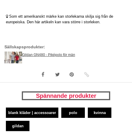
Som ett amerikanskt märke kan storlekarna skilja sig från de
europeiska. Den här artikeln kan vara större i storleken.
Sällskapsprodukter:
Gildan GN480 - Piképolo för män
Spännande produkter
blank kläder | accessoarer
polo
kvinna
gildan