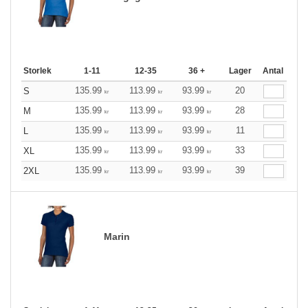
Storlek
1-11
12-35
36 +
Lager
Antal
135.99
113.99
93.99
20
S
kr
kr
kr
135.99
113.99
93.99
28
M
kr
kr
kr
135.99
113.99
93.99
11
L
kr
kr
kr
135.99
113.99
93.99
33
XL
kr
kr
kr
135.99
113.99
93.99
39
2XL
kr
kr
kr
Marin