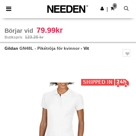
×
Needen-app
0
Hämta app
|
Bättre priser i appen!
79.99kr
Börjar vid
123.25 kr
Butikspris
Gildan
GN48L - Pikétröja för kvinnor
- Vit
Previous
Next