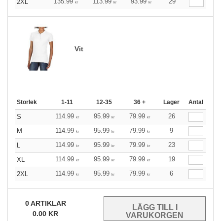
135.99
113.99
93.99
29
2XL
kr
kr
kr
Vit
Storlek
1-11
12-35
36 +
Lager
Antal
114.99
95.99
79.99
26
S
kr
kr
kr
114.99
95.99
79.99
9
M
kr
kr
kr
114.99
95.99
79.99
23
L
kr
kr
kr
114.99
95.99
79.99
19
XL
kr
kr
kr
114.99
95.99
79.99
6
2XL
kr
kr
kr
0
ARTIKLAR
0.00
KR