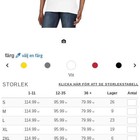
färg
välj en färg
Vit
STORLEK
KLICKA HÄR FÖR ATT SE STORLEKSTABELL
1-11
12-35
36 +
Lager
Antal
114.99
95.99
79.99
26
S
kr
kr
kr
114.99
95.99
79.99
9
M
kr
kr
kr
114.99
95.99
79.99
23
L
kr
kr
kr
114.99
95.99
79.99
19
XL
kr
kr
kr
114.99
95.99
79.99
6
2XL
kr
kr
kr