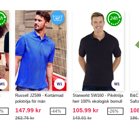
W1
W1
W1
c
Russell JZ599 - Kortärmad
Starworld SW160 - Pikétröja
B&C 
polotröja för män
herr 100% ekologisk bomull
Safra
147.99 kr
105.99 kr
108
7%
-44%
-26%
262.76 kr
143.01 kr
186.