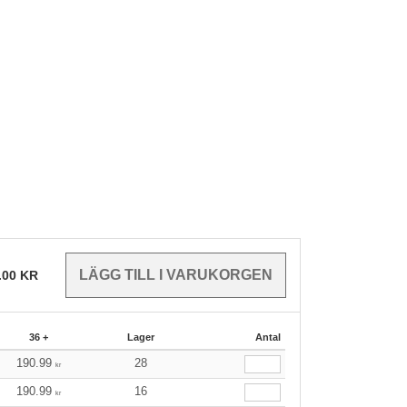
.00
KR
36 +
Lager
Antal
190.99
28
kr
190.99
16
kr