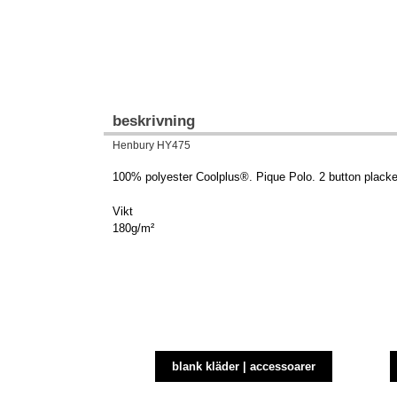
beskrivning
Henbury HY475
100% polyester Coolplus®. Pique Polo. 2 button placket
Vikt
180g/m²
blank kläder | accessoarer