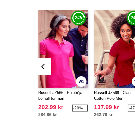
W1
Russell JZ566 - Polotröja i
Russell JZ569 - Classi
bomull för män
Cotton Polo Men
202.99 kr
137.99 kr
-29%
-4
284.86 kr
262.76 kr