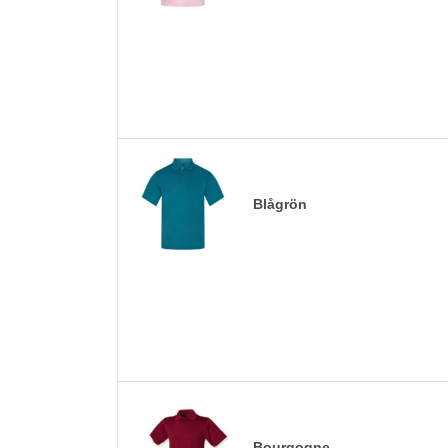
Blågrön
Bourgogne