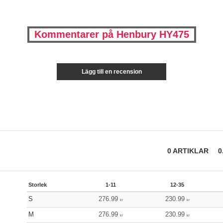
Kommentarer på Henbury HY475
Lägg till en recension
0
ARTIKLAR
0
Storlek
1-11
12-35
S
276.99
230.99
kr
kr
M
276.99
230.99
kr
kr