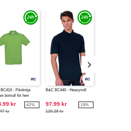
W1
W1
BC410 - Pikétröja
B&C BC440 - Heavymill
Fruit of the Loom
ni bomull för herr
65/35 Polo
.99 kr
97.99 kr
92.99 kr
-42%
-19%
47 kr
120.28 kr
179.03 kr