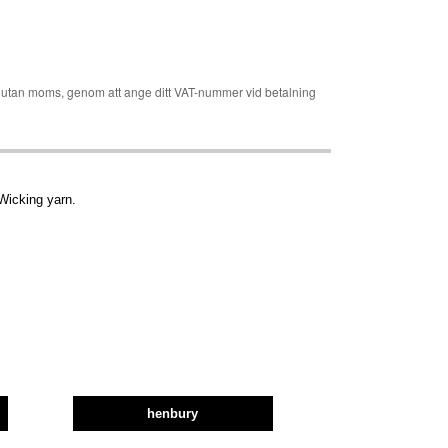
er utan moms, genom att ange ditt VAT-nummer vid betalning
Wicking yarn.
henbury