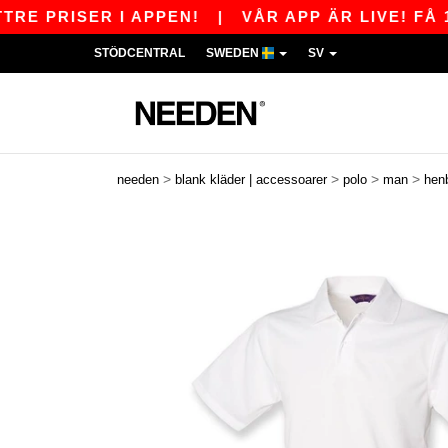
RISER I APPEN!
|
VÅR APP ÄR LIVE! FÅ 110 S
STÖDCENTRAL
SWEDEN
SV
>
>
>
>
needen
blank kläder | accessoarer
polo
man
hen