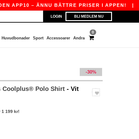
PP10 – ÄNNU BÄTTRE PRISER I APPEN!
|
VÅR A
LOGIN
BLI MEDLEM NU
0
Huvudbonader
Sport
Accessoarer
Andra
-30%
 Coolplus® Polo Shirt
- Vit
 1 199 kr!