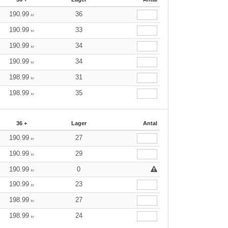
190.99
36
kr
190.99
33
kr
190.99
34
kr
190.99
34
kr
198.99
31
kr
198.99
35
kr
36 +
Lager
Antal
190.99
27
kr
190.99
29
kr
190.99
0
kr
190.99
23
kr
198.99
27
kr
198.99
24
kr