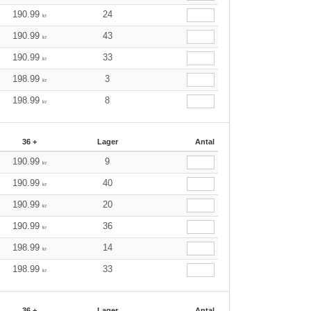
190.99
24
kr
190.99
43
kr
190.99
33
kr
198.99
3
kr
198.99
8
kr
36 +
Lager
Antal
190.99
9
kr
190.99
40
kr
190.99
20
kr
190.99
36
kr
198.99
14
kr
198.99
33
kr
36 +
Lager
Antal