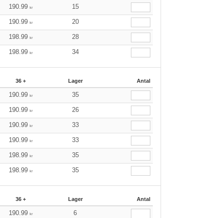
190.99
15
kr
190.99
20
kr
198.99
28
kr
198.99
34
kr
36 +
Lager
Antal
190.99
35
kr
190.99
26
kr
190.99
33
kr
190.99
33
kr
198.99
35
kr
198.99
35
kr
36 +
Lager
Antal
190.99
6
kr