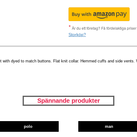
Är du ett företag? Få fördelaktiga pris
Storköp?
 with dyed to match buttons. Flat knit collar. Hemmed cuffs and side vents. 
Spännande produkter
polo
man