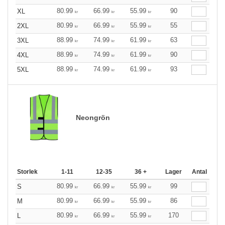
80.99
66.99
55.99
90
XL
kr
kr
kr
80.99
66.99
55.99
55
2XL
kr
kr
kr
88.99
74.99
61.99
63
3XL
kr
kr
kr
88.99
74.99
61.99
90
4XL
kr
kr
kr
88.99
74.99
61.99
93
5XL
kr
kr
kr
Neongrön
Storlek
1-11
12-35
36 +
Lager
Antal
80.99
66.99
55.99
99
S
kr
kr
kr
80.99
66.99
55.99
86
M
kr
kr
kr
80.99
66.99
55.99
170
L
kr
kr
kr