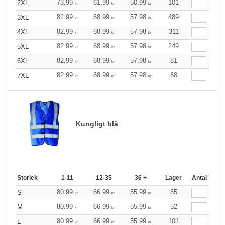
73.99
61.99
50.99
101
2XL
kr
kr
kr
82.99
68.99
57.98
489
3XL
kr
kr
kr
82.99
68.99
57.98
311
4XL
kr
kr
kr
82.99
68.99
57.98
249
5XL
kr
kr
kr
82.99
68.99
57.98
81
6XL
kr
kr
kr
82.99
68.99
57.98
68
7XL
kr
kr
kr
Kungligt blå
Storlek
1-11
12-35
36 +
Lager
Antal
80.99
66.99
55.99
65
S
kr
kr
kr
80.99
66.99
55.99
52
M
kr
kr
kr
80.99
66.99
55.99
101
L
kr
kr
kr