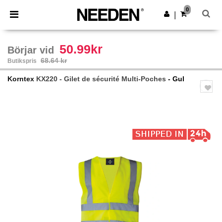
×
Needen-app
0
Hämta app
|
Bättre priser i appen!
50.99kr
Börjar vid
68.64 kr
Butikspris
Korntex
KX220 - Gilet de sécurité Multi-Poches
- Gul
Previous
Next