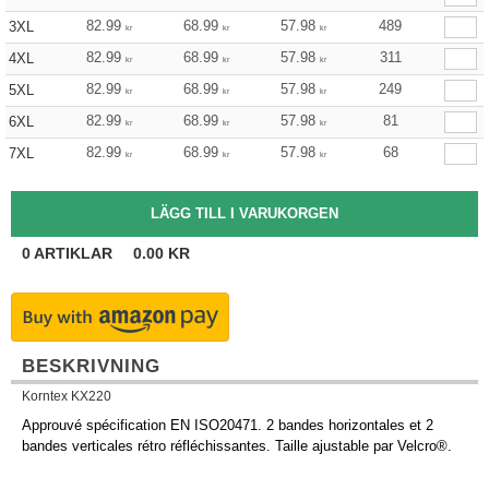
82.99
68.99
57.98
489
3XL
kr
kr
kr
82.99
68.99
57.98
311
4XL
kr
kr
kr
82.99
68.99
57.98
249
5XL
kr
kr
kr
82.99
68.99
57.98
81
6XL
kr
kr
kr
82.99
68.99
57.98
68
7XL
kr
kr
kr
0
ARTIKLAR
0.00
KR
BESKRIVNING
Korntex KX220
Approuvé spécification EN ISO20471. 2 bandes horizontales et 2
bandes verticales rétro réfléchissantes. Taille ajustable par Velcro®.