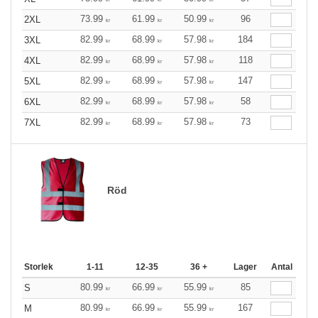
73.99
61.99
50.99
96
2XL
kr
kr
kr
82.99
68.99
57.98
184
3XL
kr
kr
kr
82.99
68.99
57.98
118
4XL
kr
kr
kr
82.99
68.99
57.98
147
5XL
kr
kr
kr
82.99
68.99
57.98
58
6XL
kr
kr
kr
82.99
68.99
57.98
73
7XL
kr
kr
kr
Röd
Storlek
1-11
12-35
36 +
Lager
Antal
80.99
66.99
55.99
85
S
kr
kr
kr
80.99
66.99
55.99
167
M
kr
kr
kr