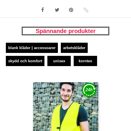
Spännande produkter
blank kläder | accessoarer
arbetskläder
skydd och komfort
unisex
korntex