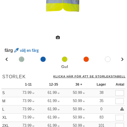
färg
välj en färg
Gul
STORLEK
KLICKA HÄR FÖR ATT SE STORLEKSTABELL
1-11
12-35
36 +
Lager
Antal
73.99
61.99
50.99
38
S
kr
kr
kr
73.99
61.99
50.99
35
M
kr
kr
kr
73.99
61.99
50.99
0
L
kr
kr
kr
73.99
61.99
50.99
83
XL
kr
kr
kr
73.99
61.99
50.99
101
2XL
kr
kr
kr