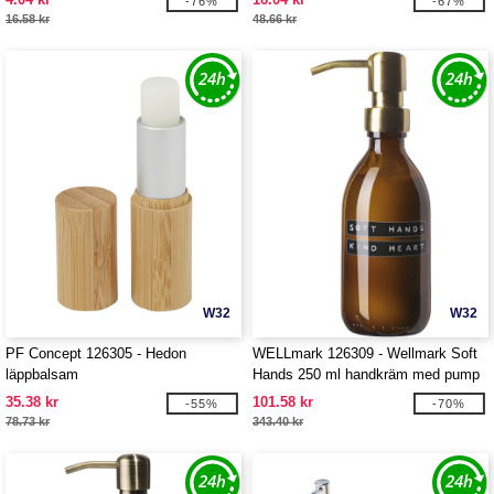
-76%
-67%
16.58 kr
48.66 kr
W32
W32
PF Concept 126305 - Hedon
WELLmark 126309 - Wellmark Soft
läppbalsam
Hands 250 ml handkräm med pump
35.38 kr
101.58 kr
-55%
-70%
78.73 kr
343.40 kr