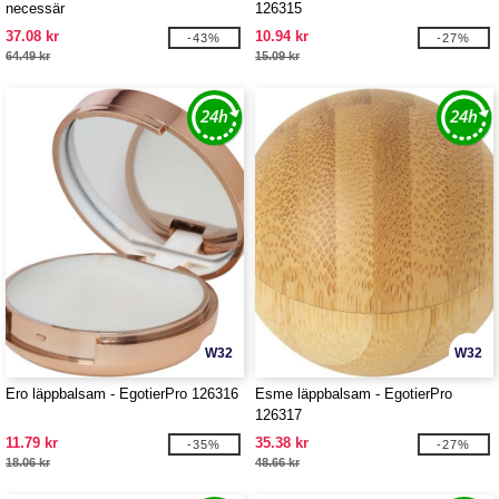
necessär
126315
37.08 kr
10.94 kr
-43%
-27%
64.49 kr
15.09 kr
W32
W32
Ero läppbalsam - EgotierPro 126316
Esme läppbalsam - EgotierPro
126317
11.79 kr
35.38 kr
-35%
-27%
18.06 kr
48.66 kr