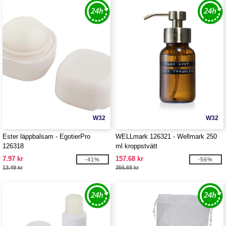
W32
W32
Ester läppbalsam - EgotierPro
WELLmark 126321 - Wellmark 250
126318
ml kroppstvätt
7.97 kr
157.68 kr
-41%
-56%
13.49 kr
356.68 kr