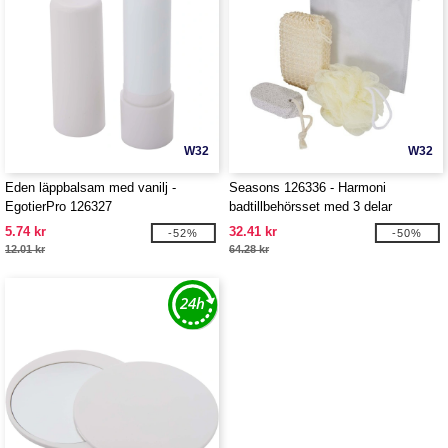
W32
W32
Eden läppbalsam med vanilj -
Seasons 126336 - Harmoni
EgotierPro 126327
badtillbehörsset med 3 delar
5.74 kr
32.41 kr
-52%
-50%
12.01 kr
64.28 kr