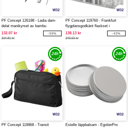
W32
W32
PF Concept 126198 - Ladia dam-
PF Concept 119760 - Frankfurt
delat manikyrset av bambu
flygplansgodkänt flaskset i
aluminium för resan
132.07 kr
138.13 kr
-59%
-43%
324.81 kr
243.53 kr
W32
W32
PF Concept 119968 - Transit
Estelle läppbalsam - EgotierPro