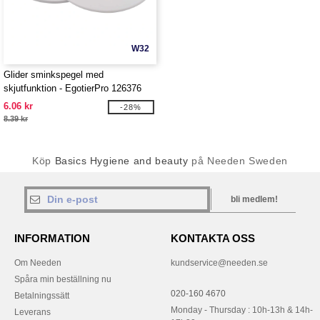
W32
Glider sminkspegel med
skjutfunktion - EgotierPro 126376
6.06 kr
-28%
8.39 kr
Köp
Basics Hygiene and beauty
på Needen Sweden
bli medlem!
INFORMATION
KONTAKTA OSS
Om Needen
kundservice@needen.se
Spåra min beställning nu
020-160 4670
Betalningssätt
Monday - Thursday : 10h-13h & 14h-
Leverans