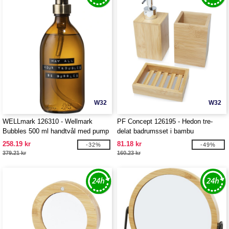
W32
W32
WELLmark 126310 - Wellmark
PF Concept 126195 - Hedon tre-
Bubbles 500 ml handtvål med pump
delat badrumsset i bambu
258.19 kr
81.18 kr
-32%
-49%
379.21 kr
160.23 kr