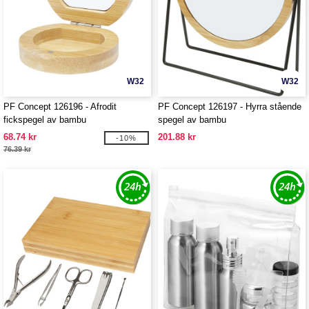
W32
W32
PF Concept 126196 - Afrodit
PF Concept 126197 - Hyrra stående
fickspegel av bambu
spegel av bambu
68.74 kr
201.88 kr
-10%
76.39 kr