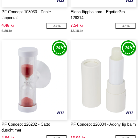
W32
W32
PF Concept 103030 - Deale
Elena läppbalsam - EgotierPro
läppcerat
126314
4.46 kr
7.54 kr
-34%
-43%
6.80 kr
13.18 kr
W32
W32
PF Concept 126202 - Catto
PF Concept 126034 - Adony lip balm
duschtimer
4.04 kr
16.04 kr