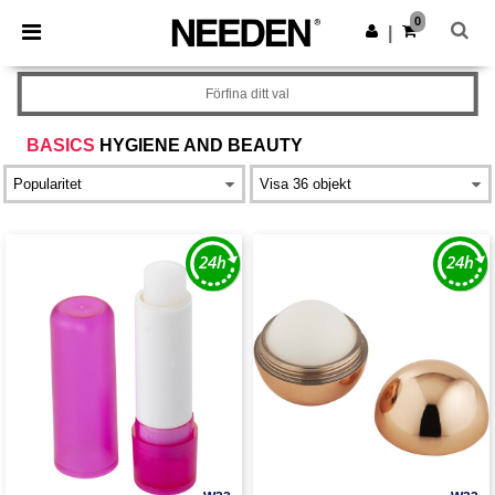
×
Needen-app
0
Hämta app
|
Bättre priser i appen!
Förfina ditt val
BASICS
HYGIENE AND BEAUTY