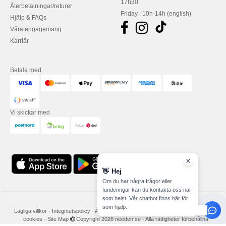
17h30
Återbetalningar/returer
Friday : 10h-14h (english)
Hjälp & FAQs
Våra engagemang
Karriär
Betala med
Vi skickar med
👋
Hej
Om du har några frågor eller
funderingar kan du kontakta oss när
som helst. Vår chatbot finns här för
som hjälp.
Lagliga villkor
-
Integritetspolicy
-
Användarvillkor
-
Allmänna avtalsvillkor
-
Policy för
cookies
-
Site Map
Copyright 2026 needen.se - Alla rättigheter förbehållna