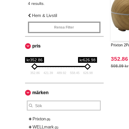
4 results.
Hem & Livstil
Rensa Filter
Prixton 2PA
pris
352.86
kr352.86
kr626.98
508.09 kr
352.86
421.39
489.92
558.45
626.98
märken
Prixton
(3)
WELLmark
(1)