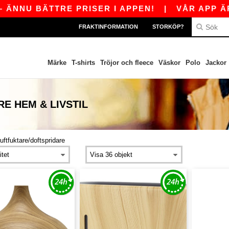
ÄNNU BÄTTRE PRISER I APPEN!
|
VÅR APP ÄR 
FRAKTINFORMATION
STORKÖP?
Märke
T-shirts
Tröjor och fleece
Väskor
Polo
Jackor
E HEM & LIVSTIL
luftfuktare/doftspridare