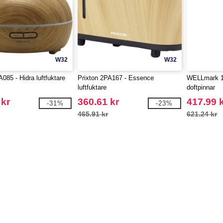
W32
W32
085 - Hidra luftfuktare
Prixton 2PA167 - Essence
WELLmark 1
luftfuktare
doftpinnar
 kr
360.61 kr
417.99 
-31%
-23%
465.91 kr
621.24 kr