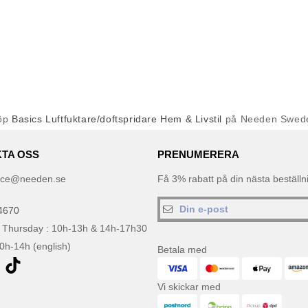
öp
Basics Luftfuktare/doftspridare Hem & Livstil
på Needen Swed
TA OSS
PRENUMERERA
ice@needen.se
Få 3% rabatt på din nästa beställ
4670
 Thursday : 10h-13h & 14h-17h30
10h-14h (english)
Betala med
Vi skickar med