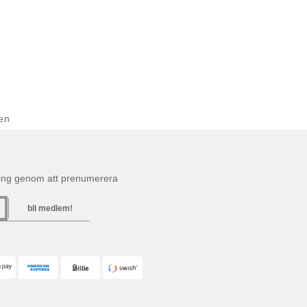
en
ning genom att prenumerera
bli medlem!