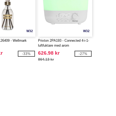
W32
W32
26409 - Wellmark
Prixton 2PA193 - Connected 4-i-1-
luftfuktare med arom
kr
626.98 kr
-33%
-27%
864.13 kr