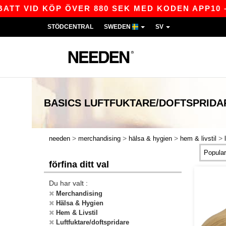
ATT VID KÖP ÖVER 880 SEK MED KODEN APP10 – 
STÖDCENTRAL
SWEDEN
SV
BASICS
LUFTFUKTARE/DOFTSPRIDAR
>
>
>
>
needen
merchandising
hälsa & hygien
hem & livstil
förfina ditt val
Du har valt :
Merchandising
Hälsa & Hygien
Hem & Livstil
Luftfuktare/doftspridare