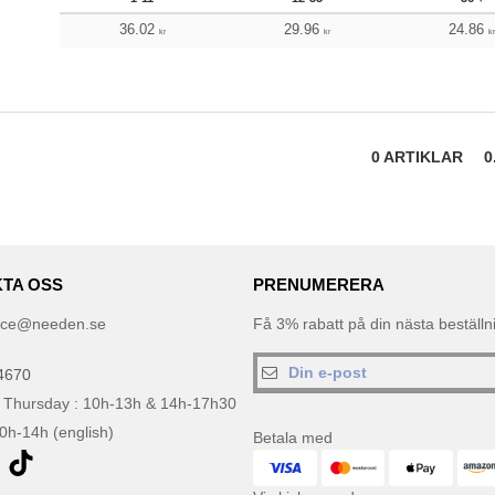
36.02
29.96
24.86
kr
kr
k
0
ARTIKLAR
0
TA OSS
PRENUMERERA
ice@needen.se
Få 3% rabatt på din nästa beställ
4670
 Thursday : 10h-13h & 14h-17h30
10h-14h (english)
Betala med