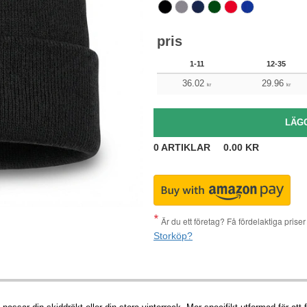
pris
1-11
12-35
36.02
29.96
kr
kr
0
ARTIKLAR
0.00
KR
Är du ett företag? Få fördelaktiga pris
Storköp?