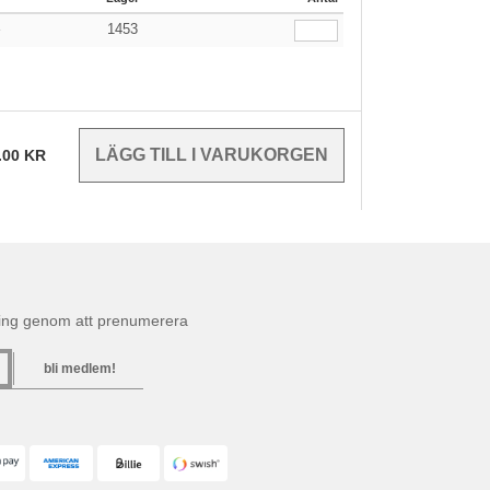
1453
r
.00
KR
ning genom att prenumerera
bli medlem!