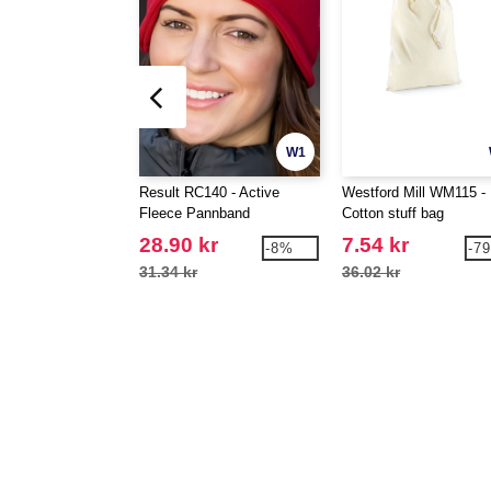
W1
Result RC140 - Active
Westford Mill WM115 -
Fleece Pannband
Cotton stuff bag
28.90 kr
7.54 kr
-8%
-7
31.34 kr
36.02 kr