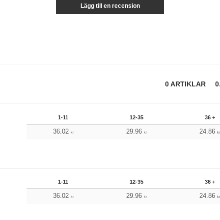
Lägg till en recension
0
ARTIKLAR
0
1-11
12-35
36 +
36.02
29.96
24.86
kr
kr
k
1-11
12-35
36 +
36.02
29.96
24.86
kr
kr
k