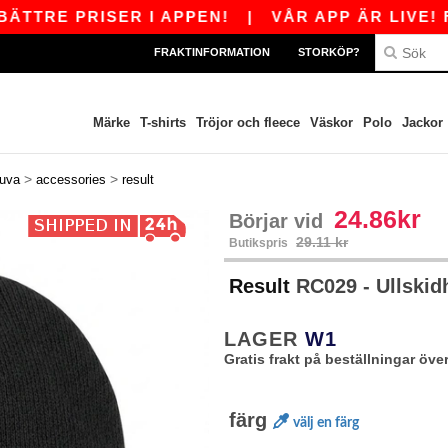
RE PRISER I APPEN!
|
VÅR APP ÄR LIVE! FÅ 1
FRAKTINFORMATION
STORKÖP?
Märke
T-shirts
Tröjor och fleece
Väskor
Polo
Jackor
>
>
uva
accessories
result
24.86kr
Börjar vid
29.11 kr
Butikspris
Result
RC029 - Ullskid
LAGER
W1
Gratis frakt på beställningar över
färg
välj en färg