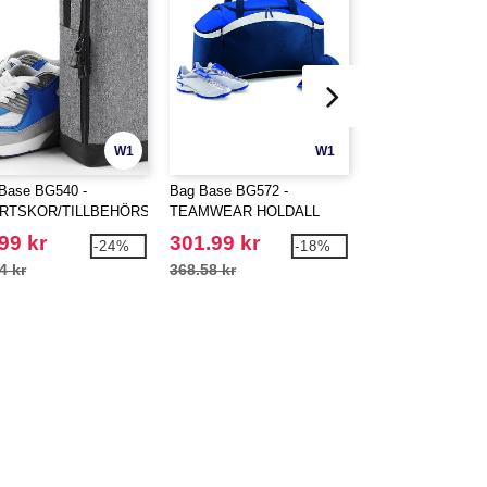
W1
W1
Base BG540 -
Bag Base BG572 -
Bag Base BG901 
RTSKOR/TILLBEHÖRSVÄSKA
TEAMWEAR HOLDALL
Sublimation Shop
99 kr
301.99 kr
35.99 kr
-24%
-18%
4 kr
368.58 kr
46.54 kr