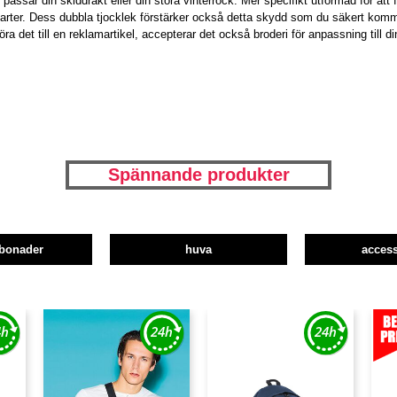
m passar din skiddräkt eller din stora vinterrock. Mer specifikt utformad för att
farter. Dess dubbla tjocklek förstärker också detta skydd som du säkert komme
a det till en reklamartikel, accepterar det också broderi för anpassning till din
Spännande produkter
bonader
huva
access