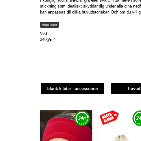
I kunglig, röd, marinblå, grå eller svart, hitta hatten so
stickning som idealiskt skyddar dig under alla dina ned
kan anpassas till olika huvudstorlekar. Och om du vill gör
Högt lager
Vikt
340g/m²
blank kläder | accessoarer
huvud