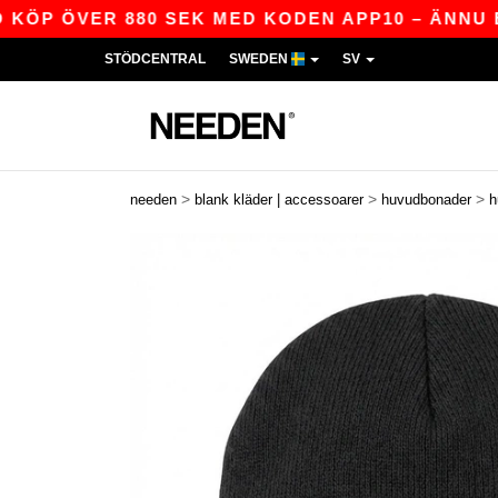
ÖP ÖVER 880 SEK MED KODEN APP10 – ÄNNU BÄTT
STÖDCENTRAL
SWEDEN
SV
>
>
>
needen
blank kläder | accessoarer
huvudbonader
h