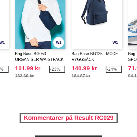
W1
W1
W1
Bag Base BG053 -
Bag Base BG125 - MODE
Bag 
ORGANISER WAISTPACK
RYGGSÄCK
SPO
101.99 kr
140.99 kr
71.
9%
-23%
-24%
132.60 kr
184.87 kr
94.1
Kommentarer på Result RC029