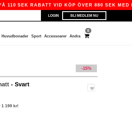
10 SEK RABATT VID KÖP ÖVER 880 SEK MED KOD
LOGIN
BLI MEDLEM NU
0
Huvudbonader
Sport
Accessoarer
Andra
-15%
hatt
- Svart
 1 199 kr!