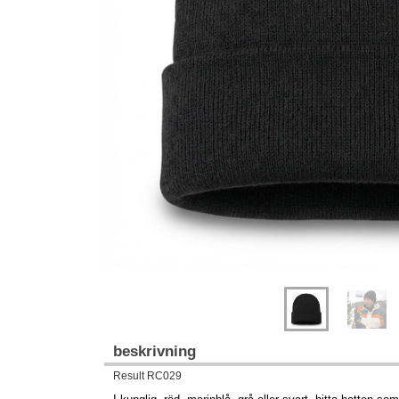
Previous
Next
beskrivning
Result RC029