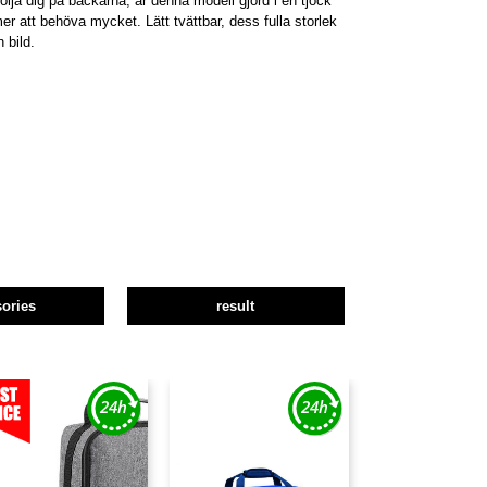
 följa dig på backarna, är denna modell gjord i en tjock
r att behöva mycket. Lätt tvättbar, dess fulla storlek
 bild.
ories
result