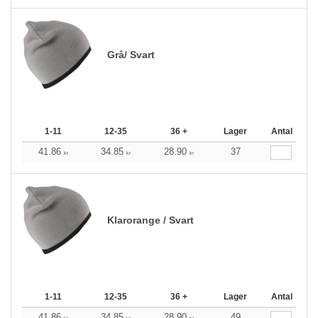
Grå/ Svart
1-11
12-35
36 +
Lager
Antal
41.86
34.85
28.90
37
kr
kr
kr
Klarorange / Svart
1-11
12-35
36 +
Lager
Antal
41.86
34.85
28.90
49