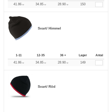
41.86
34.85
28.90
150
kr
kr
kr
Svart/ Himmel
1-11
12-35
36 +
Lager
Antal
41.86
34.85
28.90
149
kr
kr
kr
Svart/ Röd