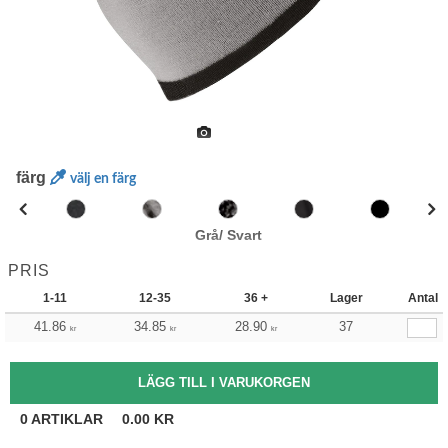
färg
välj en färg
Grå/ Svart
PRIS
1-11
12-35
36 +
Lager
Antal
41.86
34.85
28.90
37
kr
kr
kr
0
ARTIKLAR
0.00
KR