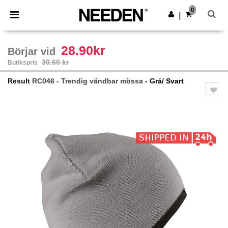
×
Needen-app
0
Hämta app
|
Bättre priser i appen!
28.90kr
Börjar vid
30.60 kr
Butikspris
Result
RC046 - Trendig vändbar mössa
- Grå/ Svart
Previous
Next