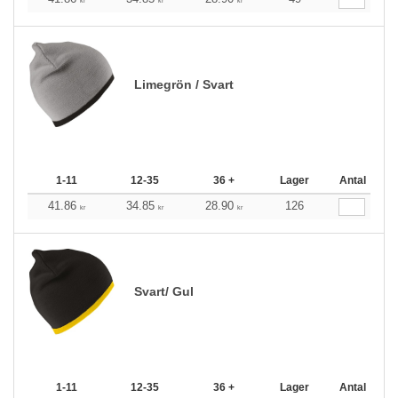
kr
kr
kr
Limegrön / Svart
1-11
12-35
36 +
Lager
Antal
41.86
34.85
28.90
126
kr
kr
kr
Svart/ Gul
1-11
12-35
36 +
Lager
Antal