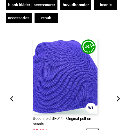
blank kläder | accessoarer
huvudbonader
beanie
accessories
result
W1
Beechfield BF044 - Original pull-on
beanie