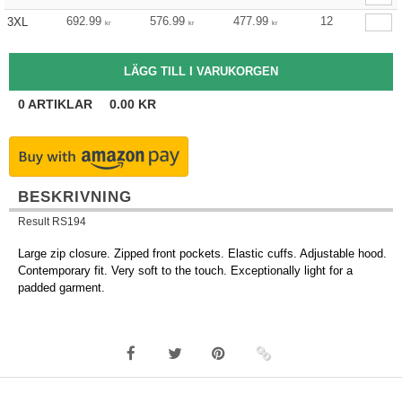
692.99
576.99
477.99
12
3XL
kr
kr
kr
0
ARTIKLAR
0.00
KR
BESKRIVNING
Result RS194
Large zip closure. Zipped front pockets. Elastic cuffs. Adjustable hood.
Contemporary fit. Very soft to the touch. Exceptionally light for a
padded garment.