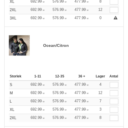
692.99
576.99
477.99
8
XL
kr
kr
kr
692.99
576.99
477.99
12
2XL
kr
kr
kr
692.99
576.99
477.99
0
3XL
kr
kr
kr
Ocean/Citron
Storlek
1-11
12-35
36 +
Lager
Antal
692.99
576.99
477.99
4
S
kr
kr
kr
692.99
576.99
477.99
12
M
kr
kr
kr
692.99
576.99
477.99
7
L
kr
kr
kr
692.99
576.99
477.99
3
XL
kr
kr
kr
692.99
576.99
477.99
8
2XL
kr
kr
kr