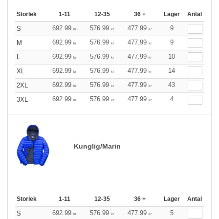
Storlek
1-11
12-35
36 +
Lager
Antal
692.99
576.99
477.99
9
S
kr
kr
kr
692.99
576.99
477.99
9
M
kr
kr
kr
692.99
576.99
477.99
10
L
kr
kr
kr
692.99
576.99
477.99
14
XL
kr
kr
kr
692.99
576.99
477.99
43
2XL
kr
kr
kr
692.99
576.99
477.99
4
3XL
kr
kr
kr
Kunglig/Marin
Storlek
1-11
12-35
36 +
Lager
Antal
692.99
576.99
477.99
5
S
kr
kr
kr