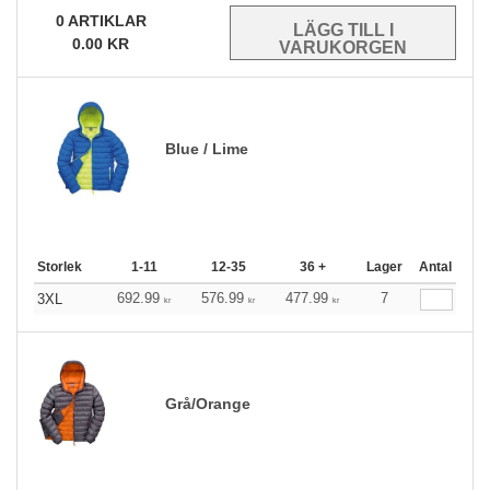
0
ARTIKLAR
0.00
KR
Blue / Lime
Storlek
1-11
12-35
36 +
Lager
Antal
692.99
576.99
477.99
7
3XL
kr
kr
kr
Grå/Orange