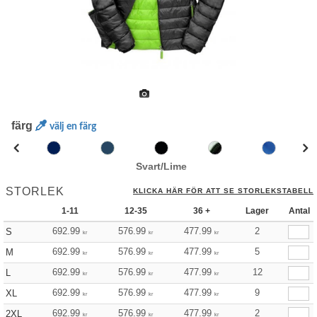
färg
välj en färg
Svart/Lime
STORLEK
KLICKA HÄR FÖR ATT SE STORLEKSTABELL
1-11
12-35
36 +
Lager
Antal
692.99
576.99
477.99
2
S
kr
kr
kr
692.99
576.99
477.99
5
M
kr
kr
kr
692.99
576.99
477.99
12
L
kr
kr
kr
692.99
576.99
477.99
9
XL
kr
kr
kr
692.99
576.99
477.99
2
2XL
kr
kr
kr