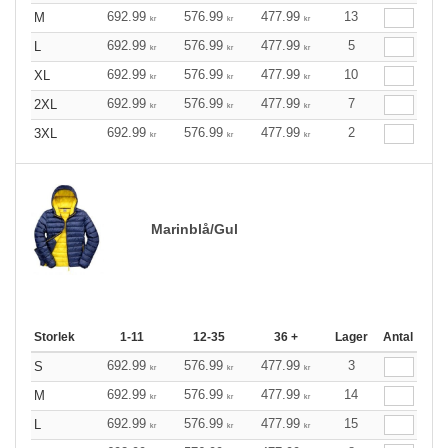
692.99
576.99
477.99
13
M
kr
kr
kr
692.99
576.99
477.99
5
L
kr
kr
kr
692.99
576.99
477.99
10
XL
kr
kr
kr
692.99
576.99
477.99
7
2XL
kr
kr
kr
692.99
576.99
477.99
2
3XL
kr
kr
kr
Marinblå/Gul
Storlek
1-11
12-35
36 +
Lager
Antal
692.99
576.99
477.99
3
S
kr
kr
kr
692.99
576.99
477.99
14
M
kr
kr
kr
692.99
576.99
477.99
15
L
kr
kr
kr