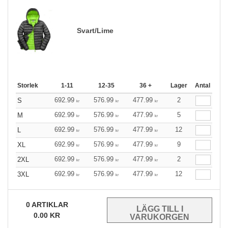
Svart/Lime
Storlek
1-11
12-35
36 +
Lager
Antal
692.99
576.99
477.99
2
S
kr
kr
kr
692.99
576.99
477.99
5
M
kr
kr
kr
692.99
576.99
477.99
12
L
kr
kr
kr
692.99
576.99
477.99
9
XL
kr
kr
kr
692.99
576.99
477.99
2
2XL
kr
kr
kr
692.99
576.99
477.99
12
3XL
kr
kr
kr
0
ARTIKLAR
0.00
KR