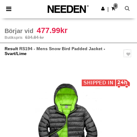
×
Needen-app
0
Hämta app
|
Bättre priser i appen!
477.99kr
Börjar vid
634.84 kr
Butikspris
Result
RS194 - Mens Snow Bird Padded Jacket
-
Svart/Lime
Previous
Next