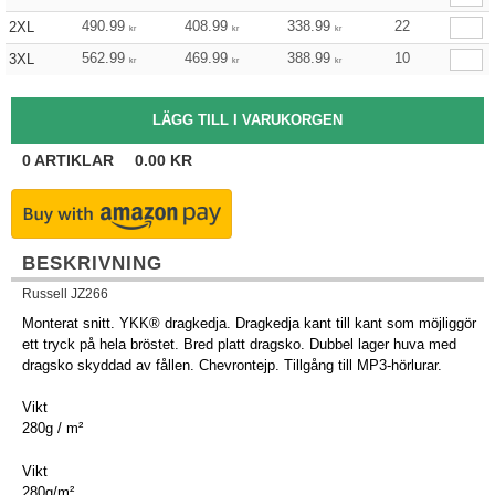
490.99
408.99
338.99
22
2XL
kr
kr
kr
562.99
469.99
388.99
10
3XL
kr
kr
kr
0
ARTIKLAR
0.00
KR
BESKRIVNING
Russell JZ266
Monterat snitt. YKK® dragkedja. Dragkedja kant till kant som möjliggör
ett tryck på hela bröstet. Bred platt dragsko. Dubbel lager huva med
dragsko skyddad av fållen. Chevrontejp. Tillgång till MP3-hörlurar.
Vikt
280g / m²
Vikt
280g/m²