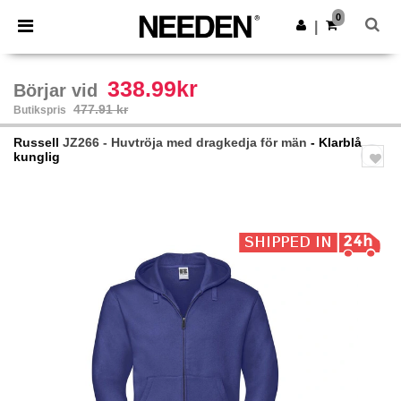
×
Needen-app
0
Hämta app
|
Bättre priser i appen!
338.99kr
Börjar vid
477.91 kr
Butikspris
Russell
JZ266 - Huvtröja med dragkedja för män
- Klarblå
kunglig
Previous
Next