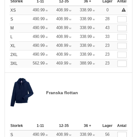
Storlek
1-11
12-35
36 +
Lager
Antal
490.99
408.99
338.99
0
XS
kr
kr
kr
490.99
408.99
338.99
28
S
kr
kr
kr
490.99
408.99
338.99
43
M
kr
kr
kr
490.99
408.99
338.99
33
L
kr
kr
kr
490.99
408.99
338.99
23
XL
kr
kr
kr
490.99
408.99
338.99
23
2XL
kr
kr
kr
562.99
469.99
388.99
23
3XL
kr
kr
kr
Franska flottan
Storlek
1-11
12-35
36 +
Lager
Antal
490.99
408.99
338.99
56
S
kr
kr
kr