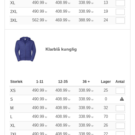
490.99
408.99
338.99
13
XL
kr
kr
kr
490.99
408.99
338.99
19
2XL
kr
kr
kr
562.99
469.99
388.99
24
3XL
kr
kr
kr
Klarblå kunglig
Storlek
1-11
12-35
36 +
Lager
Antal
490.99
408.99
338.99
25
XS
kr
kr
kr
490.99
408.99
338.99
0
S
kr
kr
kr
490.99
408.99
338.99
32
M
kr
kr
kr
490.99
408.99
338.99
70
L
kr
kr
kr
490.99
408.99
338.99
26
XL
kr
kr
kr
490.99
408.99
338.99
22
2XL
kr
kr
kr