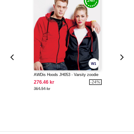
W1
AWDis Hoods JH053 - Varsity zoodie
276.46 kr
-24%
364.54 kr