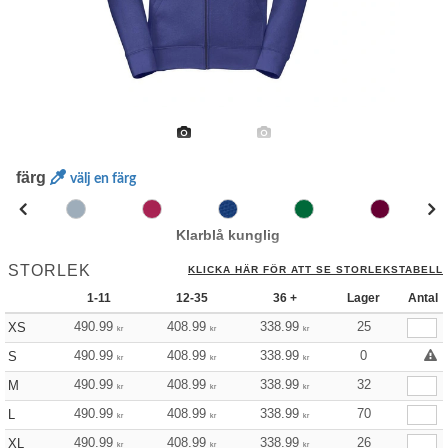
färg
välj en färg
Klarblå kunglig
STORLEK
KLICKA HÄR FÖR ATT SE STORLEKSTABELL
1-11
12-35
36 +
Lager
Antal
490.99
408.99
338.99
25
XS
kr
kr
kr
490.99
408.99
338.99
0
S
kr
kr
kr
490.99
408.99
338.99
32
M
kr
kr
kr
490.99
408.99
338.99
70
L
kr
kr
kr
490.99
408.99
338.99
26
XL
kr
kr
kr