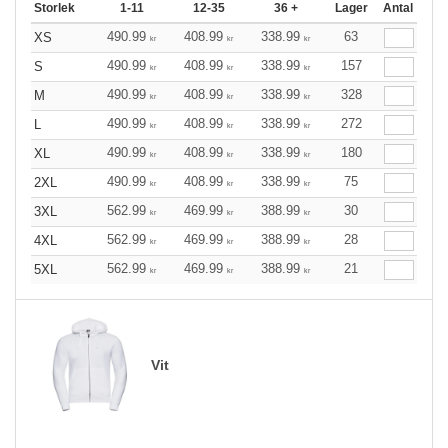
Storlek
1-11
12-35
36 +
Lager
Antal
490.99
408.99
338.99
63
XS
kr
kr
kr
490.99
408.99
338.99
157
S
kr
kr
kr
490.99
408.99
338.99
328
M
kr
kr
kr
490.99
408.99
338.99
272
L
kr
kr
kr
490.99
408.99
338.99
180
XL
kr
kr
kr
490.99
408.99
338.99
75
2XL
kr
kr
kr
562.99
469.99
388.99
30
3XL
kr
kr
kr
562.99
469.99
388.99
28
4XL
kr
kr
kr
562.99
469.99
388.99
21
5XL
kr
kr
kr
Vit