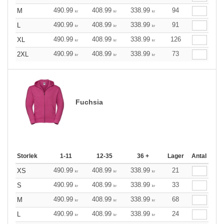
490.99
408.99
338.99
94
M
kr
kr
kr
490.99
408.99
338.99
91
L
kr
kr
kr
490.99
408.99
338.99
126
XL
kr
kr
kr
490.99
408.99
338.99
73
2XL
kr
kr
kr
Fuchsia
Storlek
1-11
12-35
36 +
Lager
Antal
490.99
408.99
338.99
21
XS
kr
kr
kr
490.99
408.99
338.99
33
S
kr
kr
kr
490.99
408.99
338.99
68
M
kr
kr
kr
490.99
408.99
338.99
24
L
kr
kr
kr