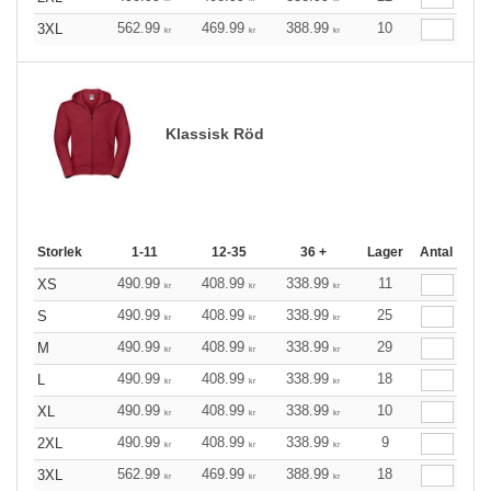
562.99
469.99
388.99
10
3XL
kr
kr
kr
Klassisk Röd
Storlek
1-11
12-35
36 +
Lager
Antal
490.99
408.99
338.99
11
XS
kr
kr
kr
490.99
408.99
338.99
25
S
kr
kr
kr
490.99
408.99
338.99
29
M
kr
kr
kr
490.99
408.99
338.99
18
L
kr
kr
kr
490.99
408.99
338.99
10
XL
kr
kr
kr
490.99
408.99
338.99
9
2XL
kr
kr
kr
562.99
469.99
388.99
18
3XL
kr
kr
kr