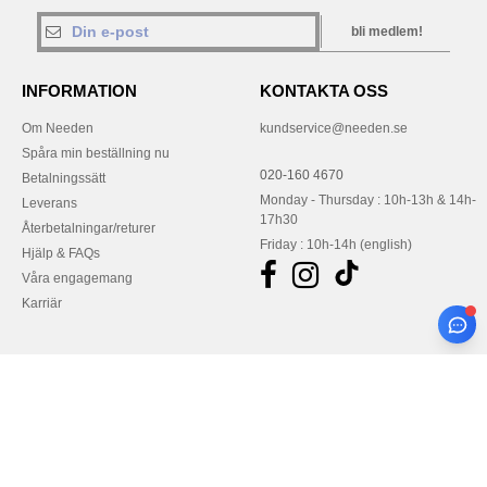
bli medlem!
INFORMATION
KONTAKTA OSS
Om Needen
kundservice@needen.se
Spåra min beställning nu
020-160 4670
Betalningssätt
Monday - Thursday : 10h-13h & 14h-
Leverans
17h30
Återbetalningar/returer
Friday : 10h-14h (english)
Hjälp & FAQs
Våra engagemang
Karriär
Betala med
Vi skickar med