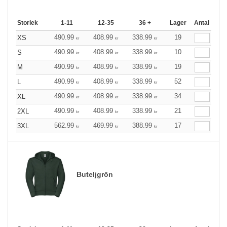
Storlek
1-11
12-35
36 +
Lager
Antal
490.99
408.99
338.99
19
XS
kr
kr
kr
490.99
408.99
338.99
10
S
kr
kr
kr
490.99
408.99
338.99
19
M
kr
kr
kr
490.99
408.99
338.99
52
L
kr
kr
kr
490.99
408.99
338.99
34
XL
kr
kr
kr
490.99
408.99
338.99
21
2XL
kr
kr
kr
562.99
469.99
388.99
17
3XL
kr
kr
kr
Buteljgrön