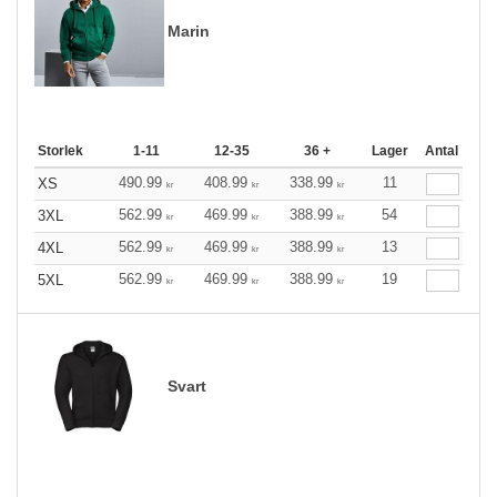
Marin
Storlek
1-11
12-35
36 +
Lager
Antal
490.99
408.99
338.99
11
XS
kr
kr
kr
562.99
469.99
388.99
54
3XL
kr
kr
kr
562.99
469.99
388.99
13
4XL
kr
kr
kr
562.99
469.99
388.99
19
5XL
kr
kr
kr
Svart