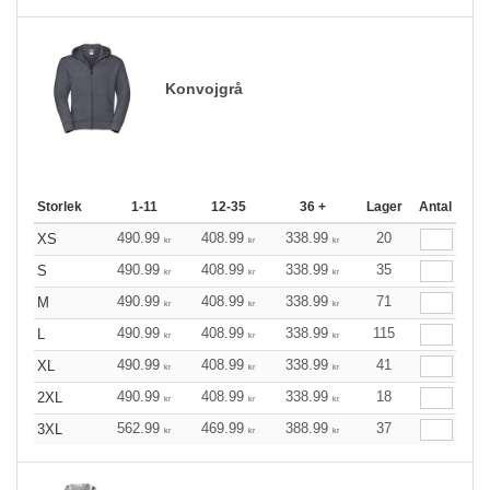
Konvojgrå
Storlek
1-11
12-35
36 +
Lager
Antal
490.99
408.99
338.99
20
XS
kr
kr
kr
490.99
408.99
338.99
35
S
kr
kr
kr
490.99
408.99
338.99
71
M
kr
kr
kr
490.99
408.99
338.99
115
L
kr
kr
kr
490.99
408.99
338.99
41
XL
kr
kr
kr
490.99
408.99
338.99
18
2XL
kr
kr
kr
562.99
469.99
388.99
37
3XL
kr
kr
kr