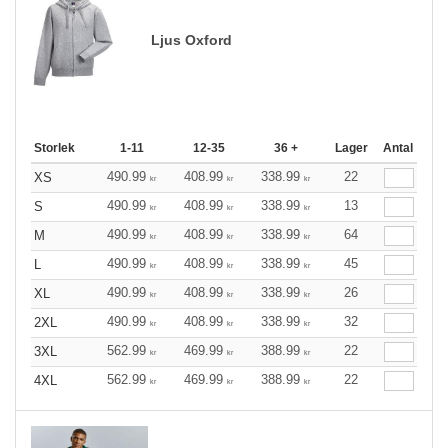
Ljus Oxford
Storlek
1-11
12-35
36 +
Lager
Antal
490.99
408.99
338.99
22
XS
kr
kr
kr
490.99
408.99
338.99
13
S
kr
kr
kr
490.99
408.99
338.99
64
M
kr
kr
kr
490.99
408.99
338.99
45
L
kr
kr
kr
490.99
408.99
338.99
26
XL
kr
kr
kr
490.99
408.99
338.99
32
2XL
kr
kr
kr
562.99
469.99
388.99
22
3XL
kr
kr
kr
562.99
469.99
388.99
22
4XL
kr
kr
kr