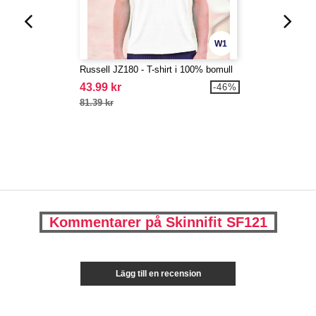
W1
Russell JZ180 - T-shirt i 100% bomull
43.99 kr
-46%
81.39 kr
Kommentarer på Skinnifit SF121
Lägg till en recension