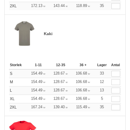
172.13
143.44
118.89
35
2XL
kr
kr
kr
Kaki
Storlek
1-11
12-35
36 +
Lager
Antal
154.49
128.67
106.68
33
S
kr
kr
kr
154.49
128.67
106.68
12
M
kr
kr
kr
154.49
128.67
106.68
13
L
kr
kr
kr
154.49
128.67
106.68
5
XL
kr
kr
kr
167.24
139.40
115.49
35
2XL
kr
kr
kr