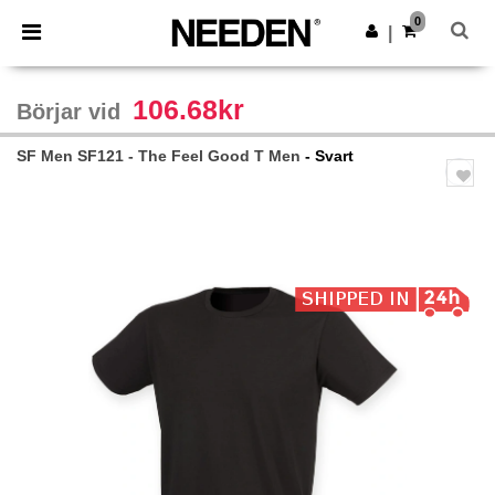
×
Needen-app
0
Hämta app
|
Bättre priser i appen!
106.68kr
Börjar vid
SF Men SF121 - The Feel Good T Men
- Svart
Previous
Next