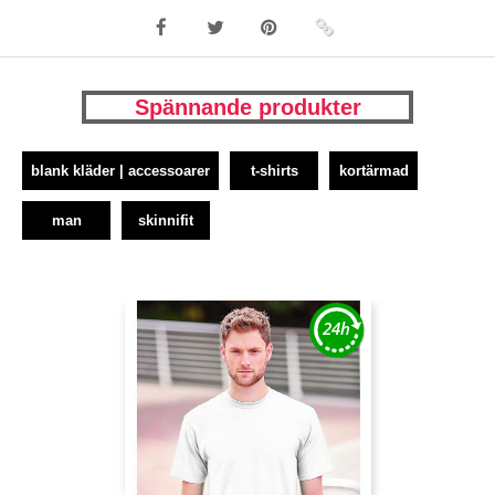
Spännande produkter
blank kläder | accessoarer
t-shirts
kortärmad
man
skinnifit