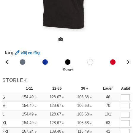
färg
välj en färg
Svart
STORLEK
1-11
12-35
36 +
Lager
Antal
154.49
128.67
106.68
46
S
kr
kr
kr
154.49
128.67
106.68
70
M
kr
kr
kr
154.49
128.67
106.68
101
L
kr
kr
kr
154.49
128.67
106.68
63
XL
kr
kr
kr
167.24
139.40
115.49
41
2XL
kr
kr
kr