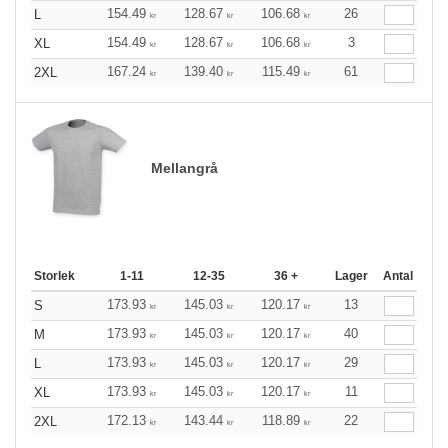
154.49
128.67
106.68
26
L
kr
kr
kr
154.49
128.67
106.68
3
XL
kr
kr
kr
167.24
139.40
115.49
61
2XL
kr
kr
kr
Mellangrå
Storlek
1-11
12-35
36 +
Lager
Antal
173.93
145.03
120.17
13
S
kr
kr
kr
173.93
145.03
120.17
40
M
kr
kr
kr
173.93
145.03
120.17
29
L
kr
kr
kr
173.93
145.03
120.17
11
XL
kr
kr
kr
172.13
143.44
118.89
22
2XL
kr
kr
kr