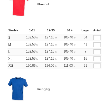
Klarröd
Storlek
1-11
12-35
36 +
Lager
Antal
152.58
127.18
105.40
34
S
kr
kr
kr
152.58
127.18
105.40
41
M
kr
kr
kr
152.58
127.18
105.40
7
L
kr
kr
kr
152.58
127.18
105.40
15
XL
kr
kr
kr
160.86
134.09
111.03
21
2XL
kr
kr
kr
Kunglig