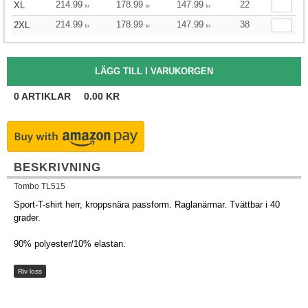
214.99
178.99
147.99
22
XL
kr
kr
kr
214.99
178.99
147.99
38
2XL
kr
kr
kr
0
ARTIKLAR
0.00
KR
BESKRIVNING
Tombo TL515
Sport-T-shirt herr, kroppsnära passform. Raglanärmar. Tvättbar i 40
grader.
90% polyester/10% elastan.
Riv loss