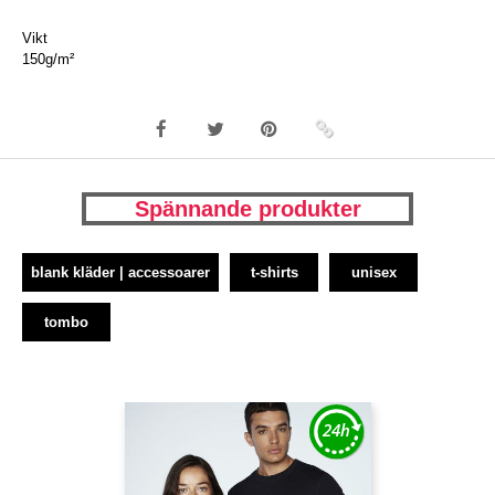
Vikt
150g/m²
Spännande produkter
blank kläder | accessoarer
t-shirts
unisex
tombo