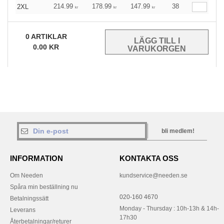
214.99
178.99
147.99
38
2XL
kr
kr
kr
0
ARTIKLAR
0.00
KR
bli medlem!
INFORMATION
KONTAKTA OSS
Om Needen
kundservice@needen.se
Spåra min beställning nu
020-160 4670
Betalningssätt
Monday - Thursday : 10h-13h & 14h-
Leverans
17h30
Återbetalningar/returer