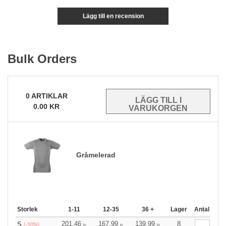
Lägg till en recension
Bulk Orders
0
ARTIKLAR
0.00
KR
Gråmelerad
Storlek
1-11
12-35
36 +
Lager
Antal
201.46
167.99
139.99
8
S
(-10%)
kr
kr
kr