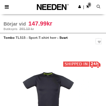
×
Needen-app
0
Hämta app
|
Bättre priser i appen!
147.99kr
Börjar vid
201.13 kr
Butikspris
Tombo
TL515 - Sport-T-shirt herr
- Svart
Previous
Next