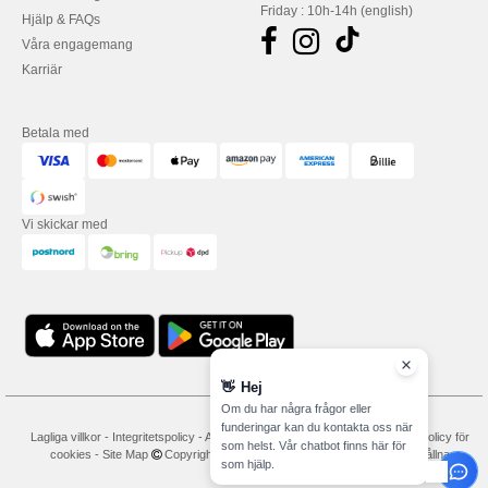
Friday : 10h-14h (english)
Hjälp & FAQs
Våra engagemang
Karriär
Betala med
Vi skickar med
👋
Hej
Om du har några frågor eller
funderingar kan du kontakta oss när
Lagliga villkor
-
Integritetspolicy
-
Användarvillkor
-
Allmänna avtalsvillkor
-
Policy för
som helst. Vår chatbot finns här för
cookies
-
Site Map
Copyright 2026 needen.se - Alla rättigheter förbehållna
som hjälp.