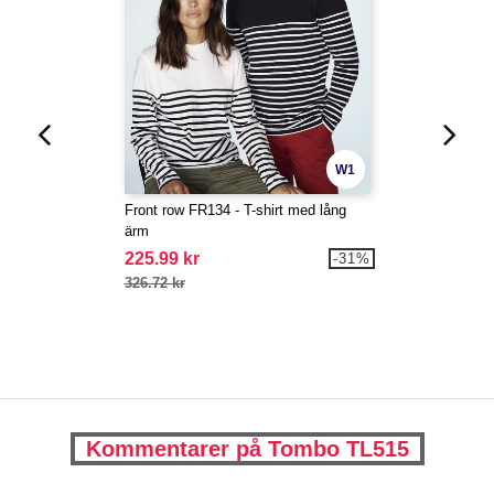
W1
Front row FR134 - T-shirt med lång
ärm
225.99 kr
-31%
326.72 kr
Kommentarer på Tombo TL515