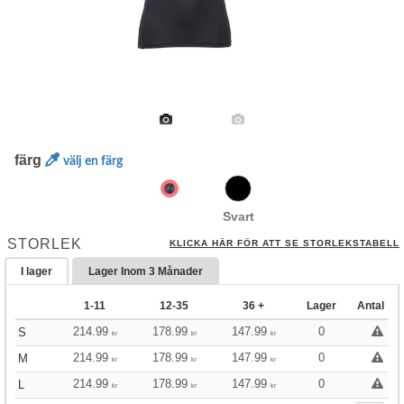
färg
välj en färg
Svart
STORLEK
KLICKA HÄR FÖR ATT SE STORLEKSTABELL
I lager
Lager Inom
3 Månader
1-11
12-35
36 +
Lager
Antal
214.99
178.99
147.99
0
S
kr
kr
kr
214.99
178.99
147.99
0
M
kr
kr
kr
214.99
178.99
147.99
0
L
kr
kr
kr