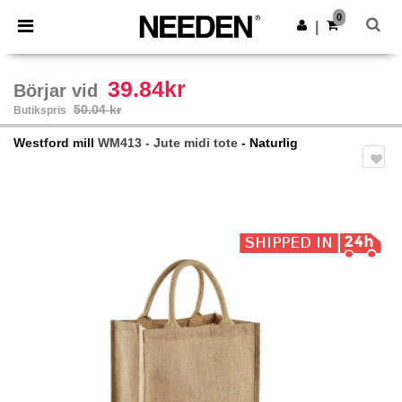
×
Needen-app
0
Hämta app
|
Bättre priser i appen!
39.84kr
Börjar vid
50.04 kr
Butikspris
Westford mill
WM413 - Jute midi tote
- Naturlig
Previous
Next