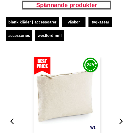
Spännande produkter
blank kläder | accessoarer
väskor
tygkassar
accessories
westford mill
W1