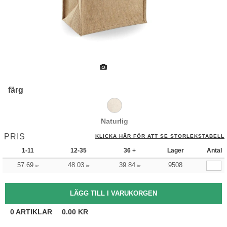
färg
Naturlig
PRIS
KLICKA HÄR FÖR ATT SE STORLEKSTABELL
1-11
12-35
36 +
Lager
Antal
57.69
48.03
39.84
9508
kr
kr
kr
0
ARTIKLAR
0.00
KR