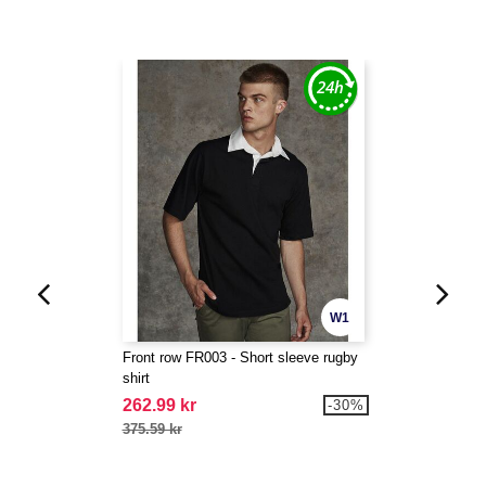
W1
Front row FR003 - Short sleeve rugby
shirt
262.99 kr
-30%
375.59 kr