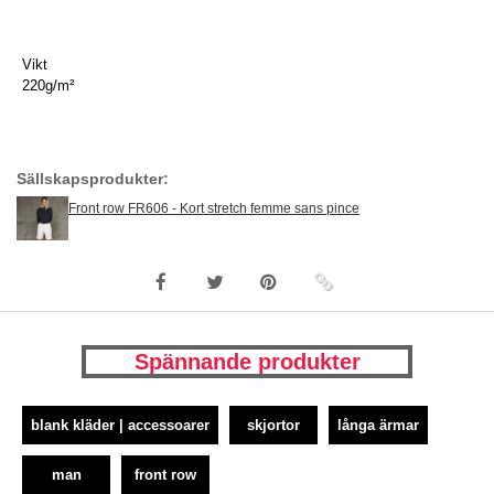
Vikt
220g/m²
Sällskapsprodukter:
Front row FR606 - Kort stretch femme sans pince
Spännande produkter
blank kläder | accessoarer
skjortor
långa ärmar
man
front row