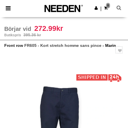
×
Needen-app
0
Hämta app
|
Bättre priser i appen!
272.99kr
Börjar vid
395.36 kr
Butikspris
Front row
FR605 - Kort stretch homme sans pince
- Marin
Previous
Next