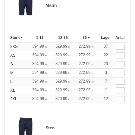
Marin
Storlek
1-11
12-35
36 +
Lager
Antal
394.99
329.99
272.99
37
2XS
kr
kr
kr
394.99
329.99
272.99
22
XS
kr
kr
kr
394.99
329.99
272.99
20
S
kr
kr
kr
394.99
329.99
272.99
3
M
kr
kr
kr
394.99
329.99
272.99
7
L
kr
kr
kr
394.99
329.99
272.99
11
XL
kr
kr
kr
394.99
329.99
272.99
12
2XL
kr
kr
kr
Sten