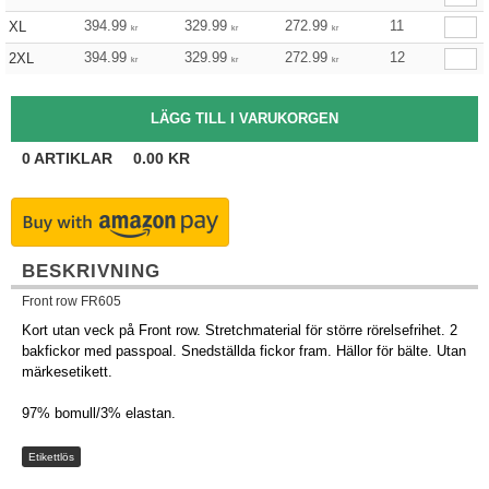
394.99
329.99
272.99
11
XL
kr
kr
kr
394.99
329.99
272.99
12
2XL
kr
kr
kr
0
ARTIKLAR
0.00
KR
BESKRIVNING
Front row FR605
Kort utan veck på Front row. Stretchmaterial för större rörelsefrihet. 2
bakfickor med passpoal. Snedställda fickor fram. Hällor för bälte. Utan
märkesetikett.
97% bomull/3% elastan.
Etikettlös