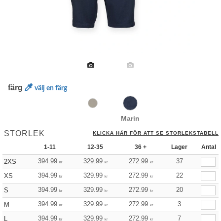
färg
välj en färg
Marin
STORLEK
KLICKA HÄR FÖR ATT SE STORLEKSTABELL
1-11
12-35
36 +
Lager
Antal
394.99
329.99
272.99
37
2XS
kr
kr
kr
394.99
329.99
272.99
22
XS
kr
kr
kr
394.99
329.99
272.99
20
S
kr
kr
kr
394.99
329.99
272.99
3
M
kr
kr
kr
394.99
329.99
272.99
7
L
kr
kr
kr