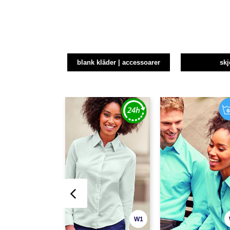
blank kläder | accessoarer
skj
W1