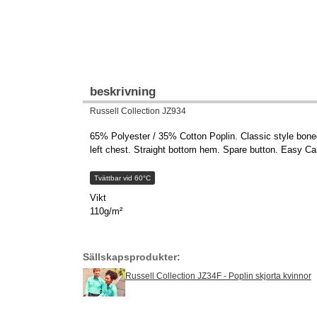
beskrivning
Russell Collection JZ934
65% Polyester / 35% Cotton Poplin. Classic style boned 
left chest. Straight bottom hem. Spare button. Easy Ca
Tvättbar vid 60°C
Vikt
110g/m²
Sällskapsprodukter:
Russell Collection JZ34F - Poplin skjorta kvinnor