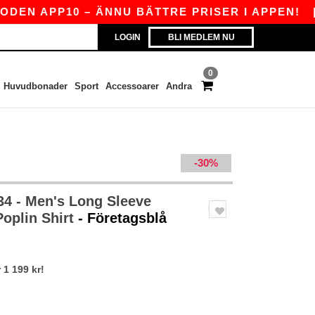
APP10 – ÄNNU BÄTTRE PRISER I APPEN!
|
VÅR 
LOGIN
BLI MEDLEM NU
0
Huvudbonader
Sport
Accessoarer
Andra
-30%
4 - Men's Long Sleeve
Poplin Shirt
- Företagsblå
 1 199 kr!