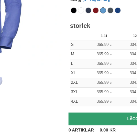
storlek
1-11
12
S
365.99
304
kr
M
365.99
304
kr
L
365.99
304
kr
XL
365.99
304
kr
2XL
365.99
304
kr
3XL
365.99
304
kr
4XL
365.99
304
kr
0
ARTIKLAR
0.00
KR