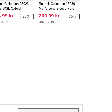
ell Collection JZ923 -
Russell Collection JZ936 -
Russell Collection
s S/SL Oxford
Men's Long Sleeve Pure
Men's Long Sleeve
Cotton Easy Care Poplin
Shirt
.99 kr
269.99 kr
320.99 kr
-29%
-30%
Shirt
84 kr
387.17 kr
460.49 kr