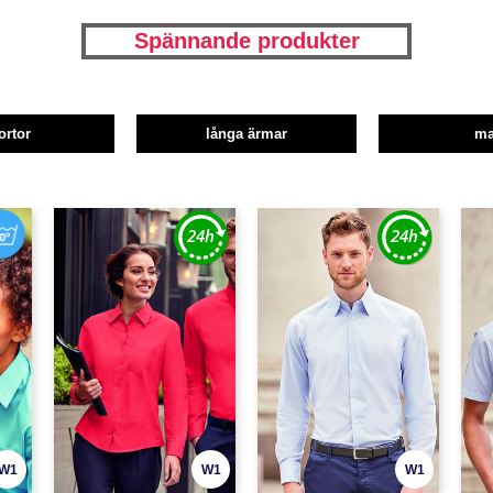
Spännande produkter
ortor
långa ärmar
m
W1
W1
W1