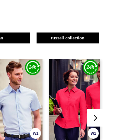
an
russell collection
W1
W1