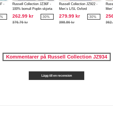
F -
Russell Collection JZ36F -
Russell Collection JZ922 -
Russ
100% bomull Poplin skjorta
Men`s L/SL Oxford
Men`
för kvinnor
262.99 kr
279.99 kr
256
0%
-30%
-30%
376.76 kr
398.86 kr
362.
Kommentarer på Russell Collection JZ934
Lägg till en recension