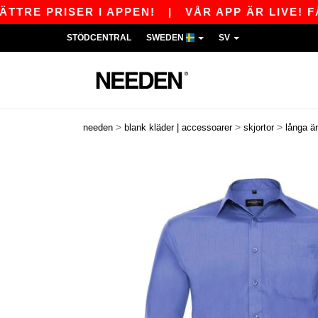
PRISER I APPEN!
|
VÅR APP ÄR LIVE! FÅ 110 
STÖDCENTRAL
SWEDEN
SV
>
>
>
needen
blank kläder | accessoarer
skjortor
långa ä