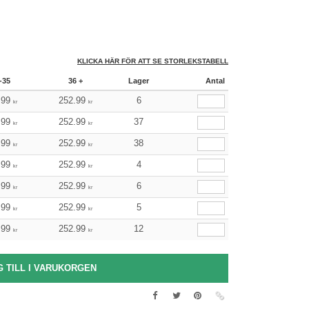
KLICKA HÄR FÖR ATT SE STORLEKSTABELL
-35
36 +
Lager
Antal
.99
252.99
6
kr
kr
.99
252.99
37
kr
kr
.99
252.99
38
kr
kr
.99
252.99
4
kr
kr
.99
252.99
6
kr
kr
.99
252.99
5
kr
kr
.99
252.99
12
kr
kr