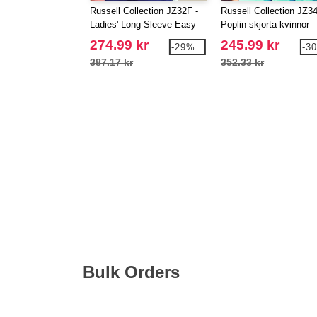
Russell Collection JZ32F -
Russell Collection JZ34
Ladies' Long Sleeve Easy
Poplin skjorta kvinnor
Care Oxford Shirt
274.99 kr
245.99 kr
-29%
-3
387.17 kr
352.33 kr
Bulk Orders