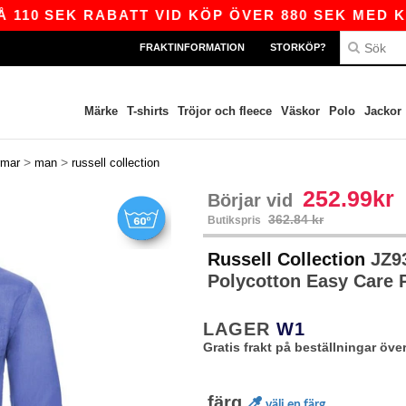
SEK RABATT VID KÖP ÖVER 880 SEK MED KODEN 
FRAKTINFORMATION
STORKÖP?
Märke
T-shirts
Tröjor och fleece
Väskor
Polo
Jackor
>
>
rmar
man
russell collection
252.99kr
Börjar vid
362.84 kr
Butikspris
Russell Collection
JZ93
Polycotton Easy Care 
LAGER
W1
Gratis frakt på beställningar över
färg
välj en färg