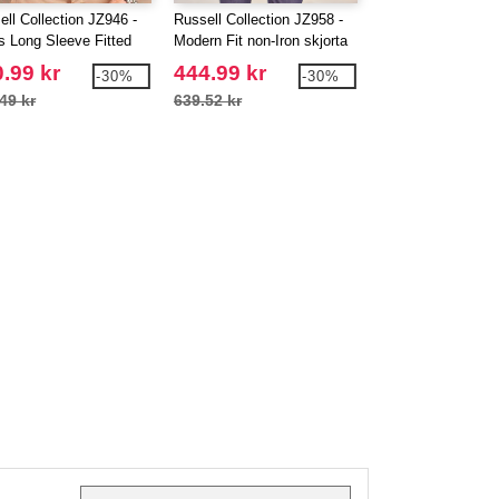
ell Collection JZ946 -
Russell Collection JZ958 -
Russell Collection
s Long Sleeve Fitted
Modern Fit non-Iron skjorta
Lycra herrskjorta
för män
.99 kr
444.99 kr
380.99 kr
-30%
-30%
49 kr
639.52 kr
544.21 kr