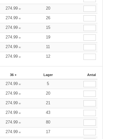
274.99
20
kr
274.99
26
kr
274.99
15
kr
274.99
19
kr
274.99
11
kr
274.99
12
kr
36 +
Lager
Antal
274.99
5
kr
274.99
20
kr
274.99
21
kr
274.99
43
kr
274.99
80
kr
274.99
17
kr