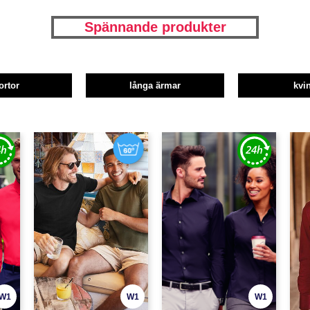
Spännande produkter
ortor
långa ärmar
kvi
W1
W1
W1