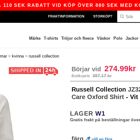
SEK RABATT VID KÖP ÖVER 880 SEK MED KODEN A
FRAKTINFORMATION
STORKÖP?
Märke
T-shirts
Tröjor och fleece
Väskor
Polo
Jackor
>
>
rmar
kvinna
russell collection
274.99kr
Börjar vid
387.17 kr
Butikspris
Russell Collection
JZ32
Care Oxford Shirt
- Vit
LAGER
W1
Gratis frakt på beställningar över
färg
välj en färg