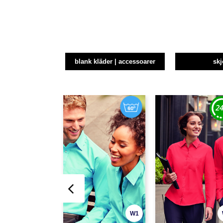
blank kläder | accessoarer
skj
W1