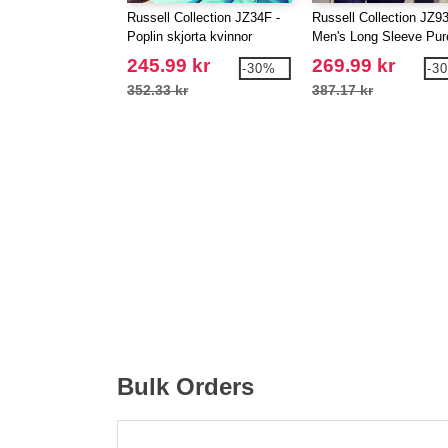
Russell Collection JZ34F -
Russell Collection JZ93
Poplin skjorta kvinnor
Men's Long Sleeve Pur
Cotton Easy Care Popl
245.99 kr
269.99 kr
-30%
-3
Shirt
352.33 kr
387.17 kr
Bulk Orders