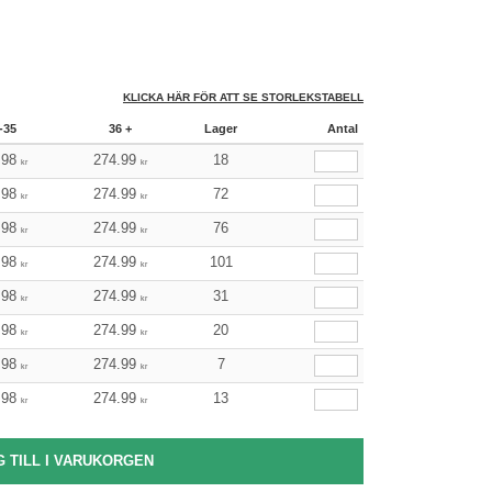
KLICKA HÄR FÖR ATT SE STORLEKSTABELL
-35
36 +
Lager
Antal
.98
274.99
18
kr
kr
.98
274.99
72
kr
kr
.98
274.99
76
kr
kr
.98
274.99
101
kr
kr
.98
274.99
31
kr
kr
.98
274.99
20
kr
kr
.98
274.99
7
kr
kr
.98
274.99
13
kr
kr