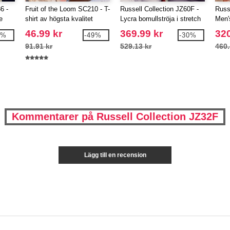
6 -
Fruit of the Loom SC210 - T-
Russell Collection JZ60F -
Russ
e
shirt av högsta kvalitet
Lycra bomullströja i stretch
Men'
in
för kvinnor
Shirt
46.99 kr
369.99 kr
320
0%
-49%
-30%
91.91 kr
529.13 kr
460.
Kommentarer på Russell Collection JZ32F
Lägg till en recension