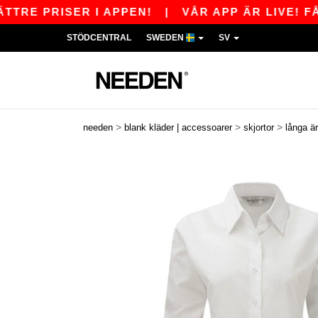
PRISER I APPEN!
|
VÅR APP ÄR LIVE! FÅ 110 
STÖDCENTRAL
SWEDEN
SV
>
>
>
needen
blank kläder | accessoarer
skjortor
långa ä