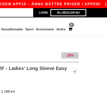
PP10 – ÄNNU BÄTTRE PRISER I APPEN!
|
VÅR 
LOGIN
BLI MEDLEM NU
0
Huvudbonader
Sport
Accessoarer
Andra
-29%
F - Ladies' Long Sleeve Easy
 1 199 kr!