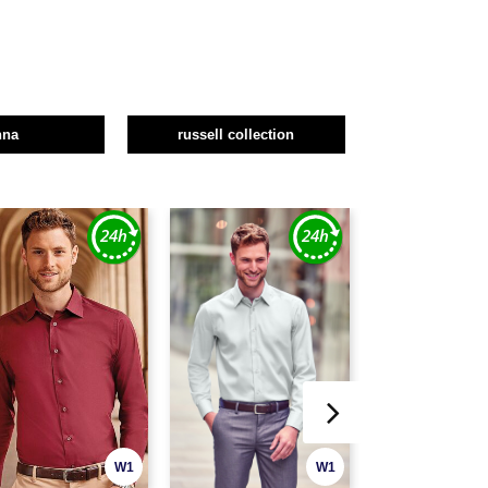
nna
russell collection
W1
W1