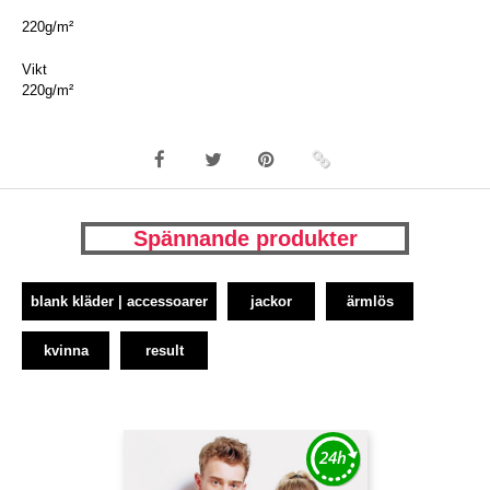
220g/m²
Vikt
220g/m²
Spännande produkter
blank kläder | accessoarer
jackor
ärmlös
kvinna
result