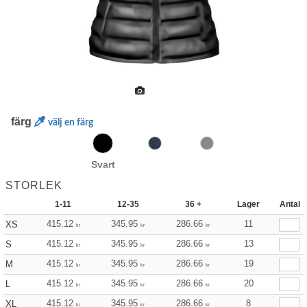
färg
välj en färg
Svart
STORLEK
1-11
12-35
36 +
Lager
Antal
415.12
345.95
286.66
11
XS
kr
kr
kr
415.12
345.95
286.66
13
S
kr
kr
kr
415.12
345.95
286.66
19
M
kr
kr
kr
415.12
345.95
286.66
20
L
kr
kr
kr
415.12
345.95
286.66
8
XL
kr
kr
kr