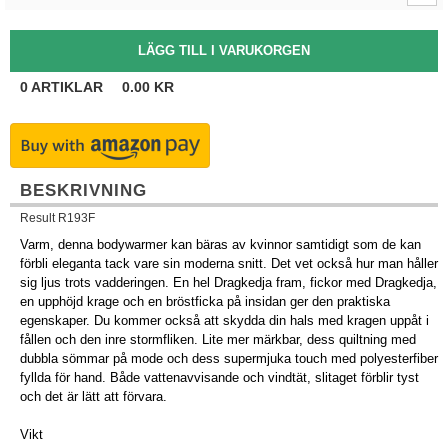
0
ARTIKLAR
0.00
KR
BESKRIVNING
Result R193F
Varm, denna bodywarmer kan bäras av kvinnor samtidigt som de kan
förbli eleganta tack vare sin moderna snitt. Det vet också hur man håller
sig ljus trots vadderingen. En hel Dragkedja fram, fickor med Dragkedja,
en upphöjd krage och en bröstficka på insidan ger den praktiska
egenskaper. Du kommer också att skydda din hals med kragen uppåt i
fållen och den inre stormfliken. Lite mer märkbar, dess quiltning med
dubbla sömmar på mode och dess supermjuka touch med polyesterfiber
fyllda för hand. Både vattenavvisande och vindtät, slitaget förblir tyst
och det är lätt att förvara.
Vikt