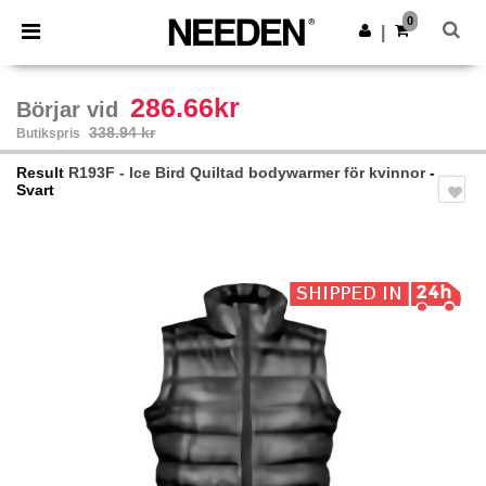
×
Needen-app
0
Hämta app
|
Bättre priser i appen!
286.66kr
Börjar vid
338.94 kr
Butikspris
Result
R193F - Ice Bird Quiltad bodywarmer för kvinnor
-
Svart
Previous
Next