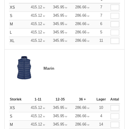
415.12
345.95
286.66
7
XS
kr
kr
kr
415.12
345.95
286.66
7
S
kr
kr
kr
415.12
345.95
286.66
6
M
kr
kr
kr
415.12
345.95
286.66
5
L
kr
kr
kr
415.12
345.95
286.66
11
XL
kr
kr
kr
Marin
Storlek
1-11
12-35
36 +
Lager
Antal
415.12
345.95
286.66
10
XS
kr
kr
kr
415.12
345.95
286.66
4
S
kr
kr
kr
415.12
345.95
286.66
14
M
kr
kr
kr