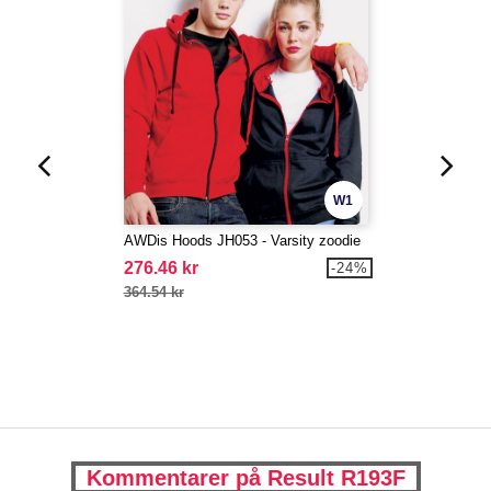
W1
AWDis Hoods JH053 - Varsity zoodie
276.46 kr
-24%
364.54 kr
Kommentarer på Result R193F